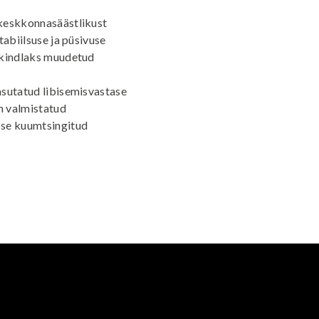
 keskkonnasäästlikust
tabiilsuse ja püsivuse
ukindlaks muudetud
asutatud libisemisvastase
n valmistatud
sse kuumtsingitud