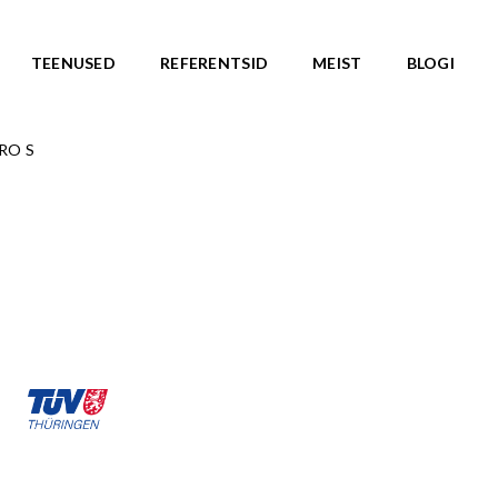
TEENUSED
REFERENTSID
MEIST
BLOGI
RO S
ASARJAD
SKATEPARGID
d
Kõik tooted
Valmislahendused
IC ROOTS
Minirambid
TE TO WILDLIFE
Skatepargi elemendid
LU teemasari
Plaza skatepargid
KA teemasari
Monoliitsed skatepargid
asari
Mobiilsed skatepargi elemendi
emasari
Pumptrackid (rattapargid
emasari
UUS!
RLD teemasari
LD teemasari