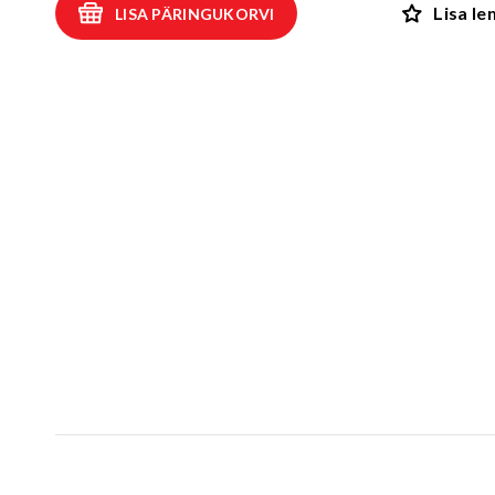
Lisa l
LISA PÄRINGUKORVI
Kiiged
ROBIINIA
Vedru- ja kaalukiiged
Spooky män
Mängumajad ja varjualused
Rollimängud
ALUSK
Karussellid
Kõik toote
Liiva- ja veemängud
EPDM turva
Tasakaalu- ja tervisespordivahendid
Kummimati
Võrkatraktsioonid ja välibatuudid
Kummimult
3D Kummiloomad & Asfaldimängud
Kunstm
Õuesõpe ja muusikamängud
UUS!
Kummist mu
Interaktiivsed - ja teadustooted
Erivajadustega lastele
Elasto
UUS!