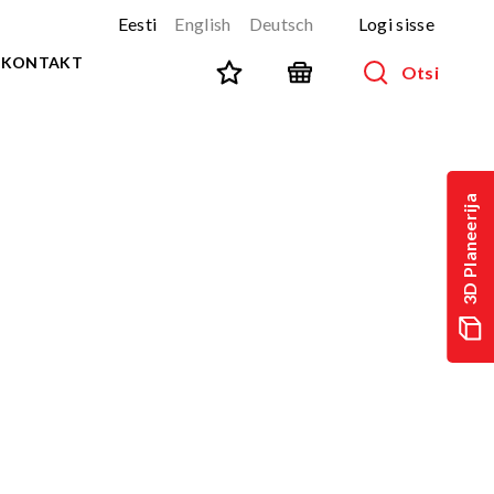
Eesti
English
Deutsch
Logi sisse
KONTAKT
Otsi
SPORT JA FITNESS
Kõik tooted
3D Planeerija
NINJA-rada
UUS!
PARKUUR
UUS!
URBAN sari
UUS!
Spordivahendid
Välitreeningvahendid
d
Tänavatreening
)
Roostevaba välijõusaal
Multifunktsionaalsed väljakud
TEQ mängulauad