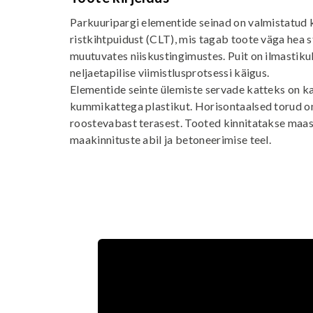
Parkuuripargi elementide seinad on valmistatud
ristkihtpuidust (CLT), mis tagab toote väga hea s
muutuvates niiskustingimustes. Puit on ilmastik
neljaetapilise viimistlusprotsessi käigus.
Elementide seinte ülemiste servade katteks on k
kummikattega plastikut. Horisontaalsed torud o
roostevabast terasest. Tooted kinnitatakse maa
maakinnituste abil ja betoneerimise teel.