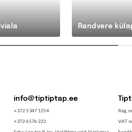
viala
Randvere küla
info@tiptiptap.ee
Tip
+372 5347 1254
Reg. 
+372 6576 222
VAT n
Saha-Loo tee 8, Iru, Jõelähtme vald, Harjumaa
Swedb