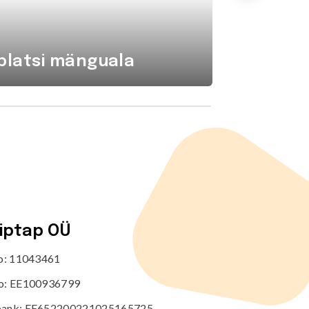
platsi mänguala
Komba
tiptap OÜ
no: 11043461
o: EE100936799
ank: EE652200221025165725