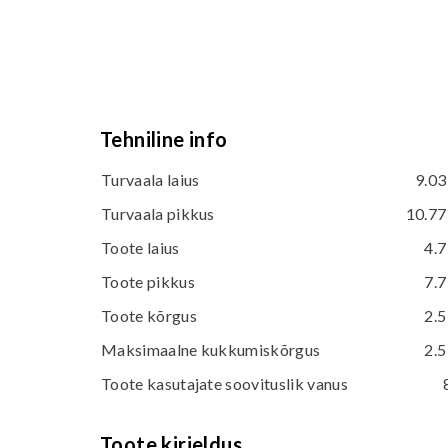
Tehniline info
Turvaala laius
9.03
Turvaala pikkus
10.77
Toote laius
4.7
Toote pikkus
7.7
Toote kõrgus
2.5
Maksimaalne kukkumiskõrgus
2.5
Toote kasutajate soovituslik vanus
Toote kirjeldus