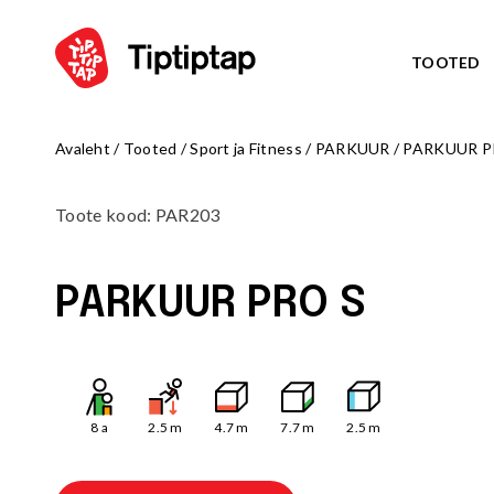
TOOTED
Avaleht
/
Tooted
/
Sport ja Fitness
/
PARKUUR
/
PARKUUR P
TEEM
Kõik toote
Toote kood
:
PAR203
NORD
UUS!
TRIBU
UUS!
PARKUUR PRO S
TALUE
UUS!
ARKTI
UUS!
OCTO teem
MÄNGUVÄLJAKUD
ZODIAC te
Kõik tooted
AMAZON te
8
a
2.5
m
4.7
m
7.7
m
2.5
m
Mängulinnakud
PIRATE WO
Ronilad
WATER WOR