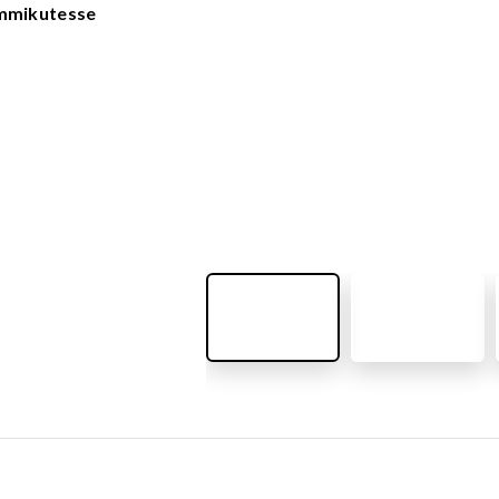
VÄLIMÖÖBEL
emmikutesse
Kõik tooted
guvahendid
Linnaruumi tooted
Laste lauad ja pingid
ATTEMATERJALID
Pargipingid
Prügikastid
d
Jalgrattahoidjad
aluskate
Aiad
d
Koerteväljaku tooted (Agility)
s
uru turvaaluskate
rukärg
pave kivikatend