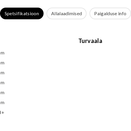
Spetsifikatsioon
Allalaadimised
Paigalduse info
Turvaala
 m
 m
 m
 m
 m
 m
8+