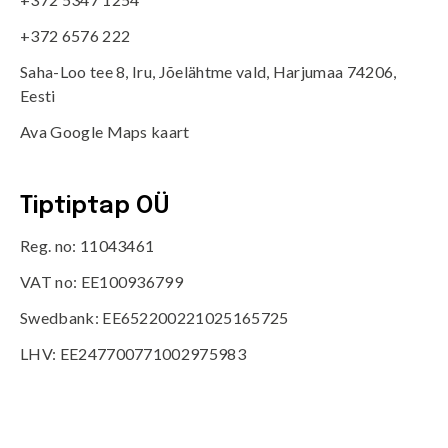
+372 6576 222
Saha-Loo tee 8, Iru, Jõelähtme vald, Harjumaa 74206,
Eesti
Ava Google Maps kaart
Tiptiptap OÜ
Reg. no: 11043461
VAT no: EE100936799
Swedbank: EE652200221025165725
LHV: EE247700771002975983