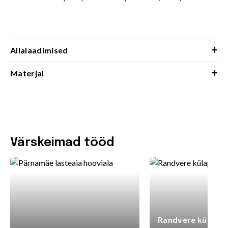
+
Allalaadimised
+
Materjal
Värskeimad tööd
Randvere külaplat