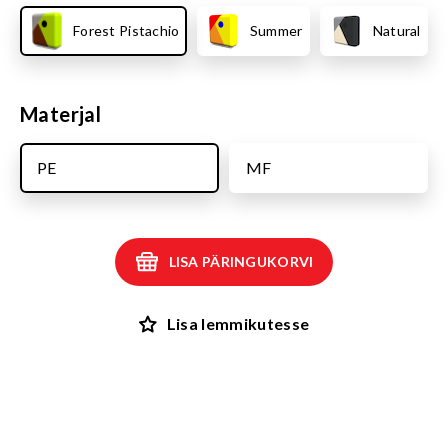
Forest Pistachio
Summer
Natural
Materjal
PE
MF
LISA PÄRINGUKORVI
Lisa lemmikutesse