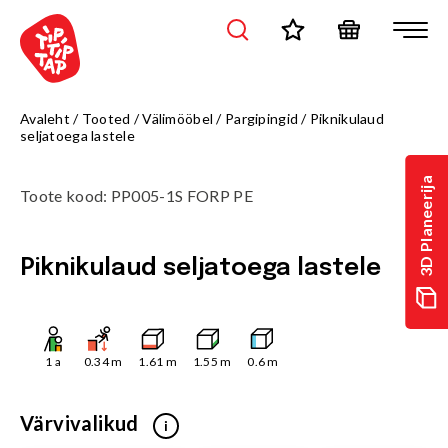
Avaleht
/
Tooted
/
Välimööbel
/
Pargipingid
/
Piknikulaud
seljatoega lastele
3D Planeerija
Toote kood
:
PP005-1S FORP PE
Piknikulaud seljatoega lastele
1
a
0.34
m
1.61
m
1.55
m
0.6
m
Värvivalikud
i