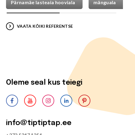
Pärnamäe lasteaia hooviala
mänguala
VAATA KÕIKI REFERENTSE
Oleme seal kus teiegi
info@tiptiptap.ee
+372 5347 1254