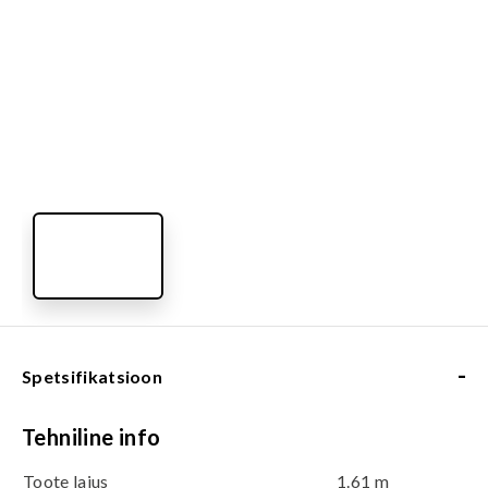
-
Spetsifikatsioon
Tehniline info
Toote laius
1.61 m