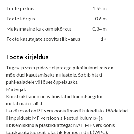
Toote pikkus
1.55 m
Toote kõrgus
0.6 m
Maksimaalne kukkumiskõrgus
0.34 m
Toote kasutajate soovituslik vanus
1+
Toote kirjeldus
Tugev ja vastupidav seljatoega piknikulaud, mis on
mõeldud kasutamiseks nii lastele. Sobib hästi
puhkealadele või õuesõppelauaks.
Materjal:
Konstruktsioon on valmistatud kuumtsingitud
metallmaterjalist.
Laudisosad on PE versioonis ilmastikukindlaks töödeldud
liimpuidust; MF versioonis kaetud kulumis- ja
libisemiskindla plastikkattega; NAT MF versioonis
taaskasutatud puit-plastik komposiidist (WPC).