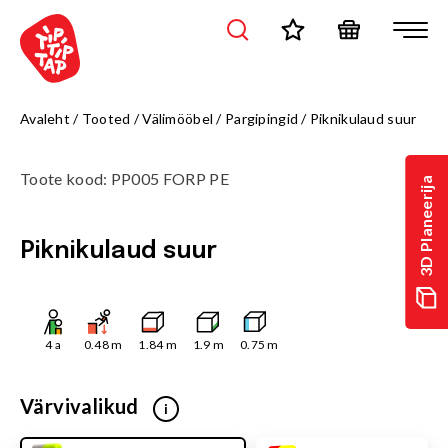
Avaleht
/
Tooted
/
Välimööbel
/
Pargipingid
/
Piknikulaud suur
Toote kood
:
PP005 FORP PE
3D Planeerija
Piknikulaud suur
4
a
0.48
m
1.84
m
1.9
m
0.75
m
Värvivalikud
i