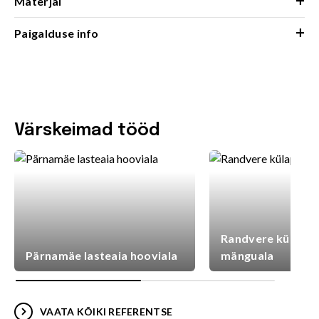
Materjal
+
Paigalduse info
Värskeimad tööd
Randvere külaplat
Pärnamäe lasteaia hooviala
mänguala
VAATA KÕIKI REFERENTSE