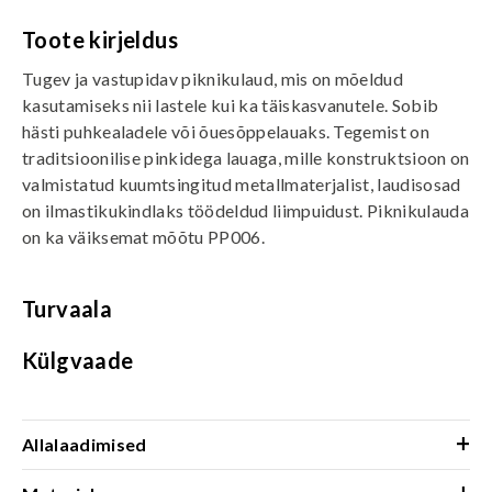
Toote kirjeldus
Tugev ja vastupidav piknikulaud, mis on mõeldud
kasutamiseks nii lastele kui ka täiskasvanutele. Sobib
hästi puhkealadele või õuesõppelauaks. Tegemist on
traditsioonilise pinkidega lauaga, mille konstruktsioon on
valmistatud kuumtsingitud metallmaterjalist, laudisosad
on ilmastikukindlaks töödeldud liimpuidust. Piknikulauda
on ka väiksemat mõõtu PP006.
Turvaala
Külgvaade
+
Allalaadimised
+