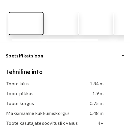
-
Spetsifikatsioon
Tehniline info
Toote laius
1.84 m
Toote pikkus
1.9 m
Toote kõrgus
0.75 m
Maksimaalne kukkumiskõrgus
0.48 m
Toote kasutajate soovituslik vanus
4+