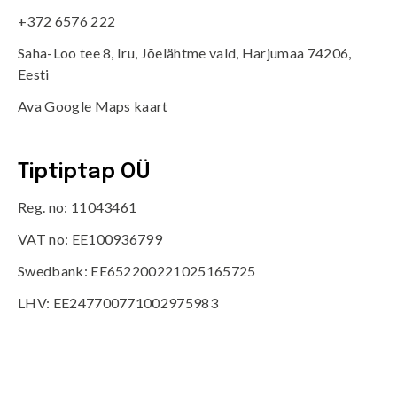
+372 6576 222
Saha-Loo tee 8, Iru, Jõelähtme vald, Harjumaa 74206,
Eesti
Ava Google Maps kaart
Tiptiptap OÜ
Reg. no: 11043461
VAT no: EE100936799
Swedbank: EE652200221025165725
LHV: EE247700771002975983