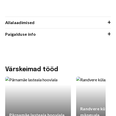
+
Allalaadimised
+
Paigalduse info
Värskeimad tööd
Randvere külaplat
Pärnamäe lasteaia hooviala
mänguala