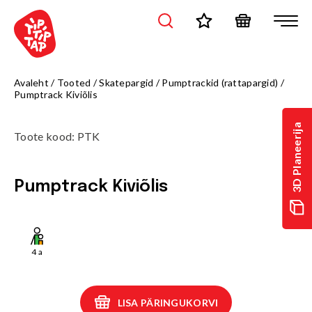
Avaleht
/
Tooted
/
Skatepargid
/
Pumptrackid (rattapargid)
/
Pumptrack Kiviõlis
3D Planeerija
Toote kood
:
PTK
Pumptrack Kiviõlis
4
a
LISA PÄRINGUKORVI