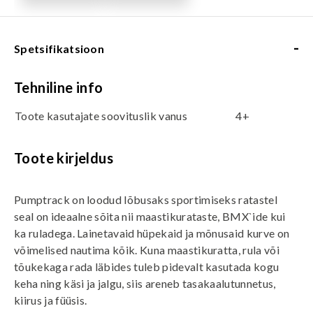
-
Spetsifikatsioon
Tehniline info
Toote kasutajate soovituslik vanus
4+
Toote kirjeldus
Pumptrack on loodud lõbusaks sportimiseks ratastel 
seal on ideaalne sõita nii maastikurataste, BMX`ide kui
ka ruladega. Lainetavaid hüpekaid ja mõnusaid kurve on
võimelised nautima kõik. Kuna maastikuratta, rula või
tõukekaga rada läbides tuleb pidevalt kasutada kogu
keha ning käsi ja jalgu, siis areneb tasakaalutunnetus,
kiirus ja füüsis.