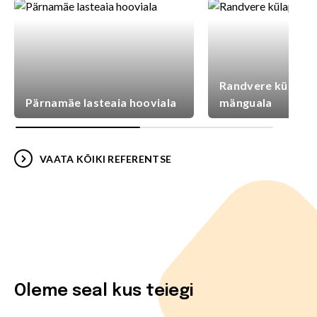
Randvere külaplat
Pärnamäe lasteaia hooviala
mänguala
VAATA KÕIKI REFERENTSE
Oleme seal kus teiegi