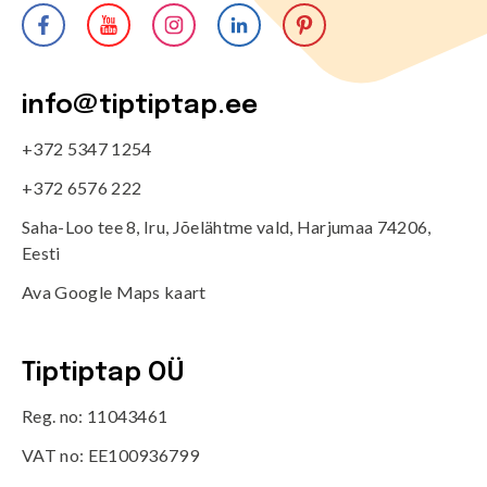
info@tiptiptap.ee
+372 5347 1254
+372 6576 222
Saha-Loo tee 8, Iru, Jõelähtme vald, Harjumaa 74206,
Eesti
Ava Google Maps kaart
Tiptiptap OÜ
Reg. no: 11043461
VAT no: EE100936799