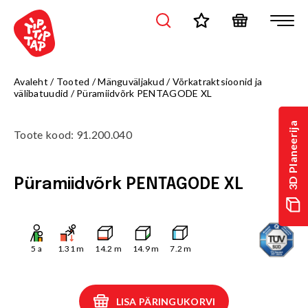
Avaleht
/
Tooted
/
Mänguväljakud
/
Võrkatraktsioonid ja
välibatuudid
/
Püramiidvõrk PENTAGODE XL
3D Planeerija
Toote kood
:
91.200.040
Püramiidvõrk PENTAGODE XL
5
a
1.31
m
14.2
m
14.9
m
7.2
m
LISA PÄRINGUKORVI