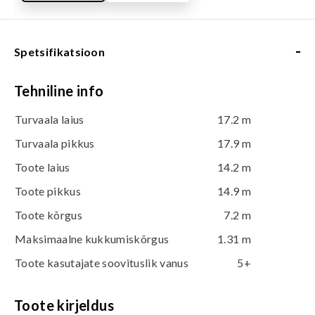
-
Spetsifikatsioon
Tehniline info
Turvaala laius
17.2 m
Turvaala pikkus
17.9 m
Toote laius
14.2 m
Toote pikkus
14.9 m
Toote kõrgus
7.2 m
Maksimaalne kukkumiskõrgus
1.31 m
Toote kasutajate soovituslik vanus
5+
Toote kirjeldus