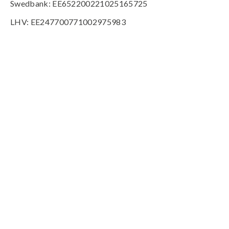
Swedbank: EE652200221025165725
LHV: EE247700771002975983