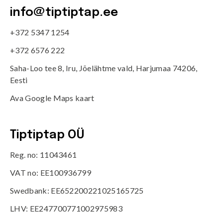
info@tiptiptap.ee
+372 5347 1254
+372 6576 222
Saha-Loo tee 8, Iru, Jõelähtme vald, Harjumaa 74206,
Eesti
Ava Google Maps kaart
Tiptiptap OÜ
Reg. no: 11043461
VAT no: EE100936799
Swedbank: EE652200221025165725
LHV: EE247700771002975983