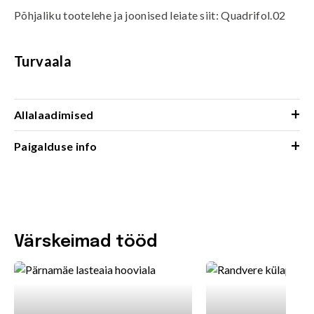
Põhjaliku tootelehe ja joonised leiate siit:
Quadrifol.02
Turvaala
+
Allalaadimised
+
Paigalduse info
Värskeimad tööd