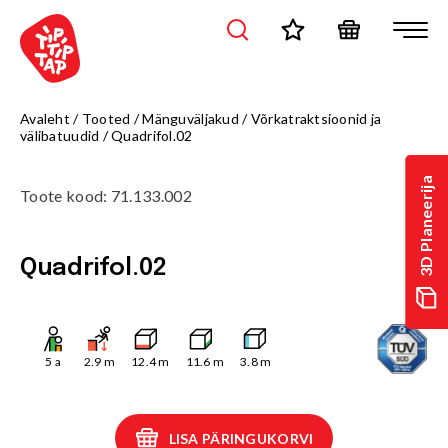
Avaleht
/
Tooted
/
Mänguväljakud
/
Võrkatraktsioonid ja
välibatuudid
/
Quadrifol.02
3D Planeerija
Toote kood
:
71.133.002
Quadrifol.02
5
a
2.9
m
12.4
m
11.6
m
3.8
m
LISA PÄRINGUKORVI