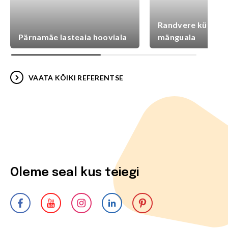
Randvere külaplat
Pärnamäe lasteaia hooviala
mänguala
VAATA KÕIKI REFERENTSE
Oleme seal kus teiegi