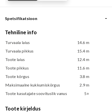
-
Spetsifikatsioon
Tehniline info
Turvaala laius
14.6 m
Turvaala pikkus
15.4 m
Toote laius
12.4 m
Toote pikkus
11.6 m
Toote kõrgus
3.8 m
Maksimaalne kukkumiskõrgus
2.9 m
Toote kasutajate soovituslik vanus
5+
Toote kirjeldus