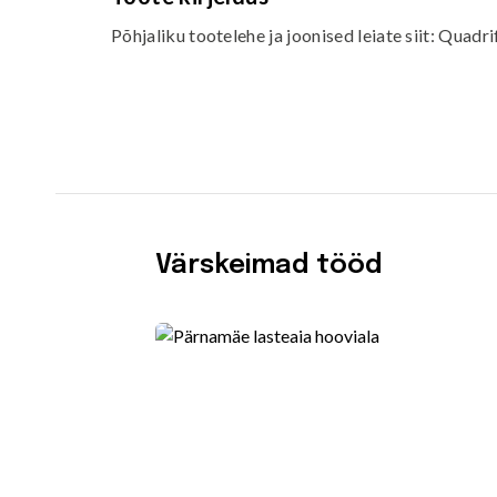
Põhjaliku tootelehe ja joonised leiate siit:
Quadri
Värskeimad tööd