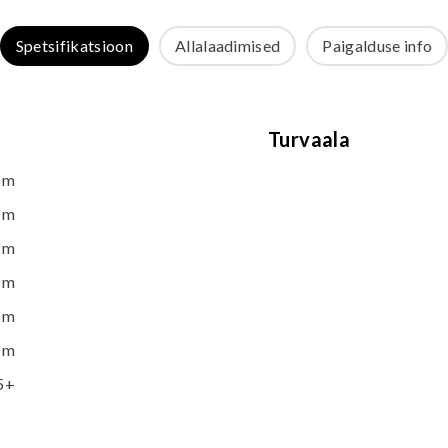
Spetsifikatsioon
Allalaadimised
Paigalduse info
Turvaala
 m
 m
 m
 m
 m
 m
5+