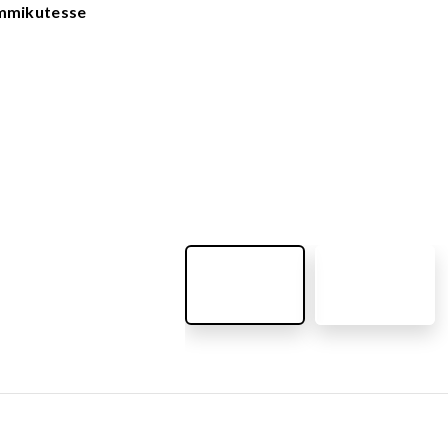
VÄLIMÖÖBEL
emmikutesse
Kõik tooted
guvahendid
Linnaruumi tooted
Laste lauad ja pingid
ATTEMATERJALID
Pargipingid
Prügikastid
d
Jalgrattahoidjad
aluskate
Aiad
d
Koerteväljaku tooted (Agility)
s
uru turvaaluskate
rukärg
pave kivikatend