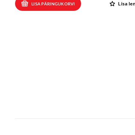
Lisa l
LISA PÄRINGUKORVI
Kiiged
ROBIINIA
Vedru- ja kaalukiiged
Spooky män
Mängumajad ja varjualused
Rollimängud
ALUSK
Karussellid
Kõik toote
Liiva- ja veemängud
EPDM turva
Tasakaalu- ja tervisespordivahendid
Kummimati
Võrkatraktsioonid ja välibatuudid
Kummimult
3D Kummiloomad & Asfaldimängud
Kunstm
Õuesõpe ja muusikamängud
UUS!
Kummist mu
Interaktiivsed - ja teadustooted
Erivajadustega lastele
Elasto
UUS!