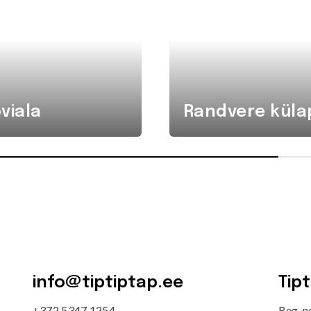
viala
Randvere küla
info@tiptiptap.ee
Tip
+372 5347 1254
Reg. 