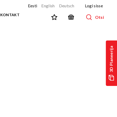
Eesti
English
Deutsch
Logi sisse
KONTAKT
Otsi
SPORT JA FITNESS
Kõik tooted
3D Planeerija
NINJA-rada
UUS!
PARKUUR
UUS!
URBAN sari
UUS!
Spordivahendid
Välitreeningvahendid
d
Tänavatreening
)
Roostevaba välijõusaal
Multifunktsionaalsed väljakud
TEQ mängulauad