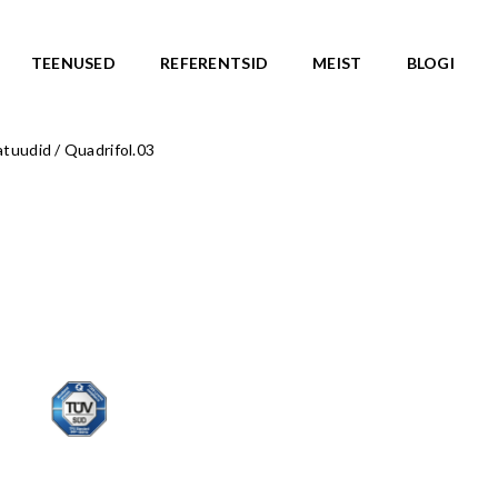
TEENUSED
REFERENTSID
MEIST
BLOGI
batuudid
/
Quadrifol.03
ASARJAD
SKATEPARGID
d
Kõik tooted
Valmislahendused
IC ROOTS
Minirambid
TE TO WILDLIFE
Skatepargi elemendid
LU teemasari
Plaza skatepargid
KA teemasari
Monoliitsed skatepargid
asari
Mobiilsed skatepargi elemendi
emasari
Pumptrackid (rattapargid
emasari
UUS!
RLD teemasari
LD teemasari