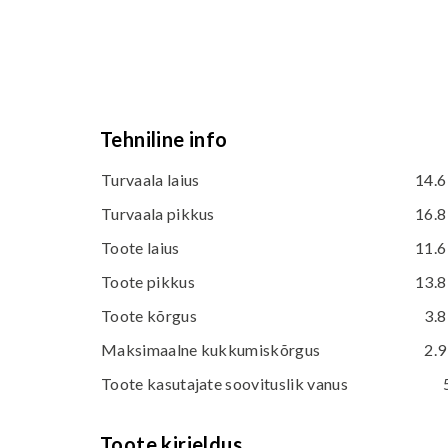
Tehniline info
Turvaala laius
14.6
Turvaala pikkus
16.8
Toote laius
11.6
Toote pikkus
13.8
Toote kõrgus
3.8
Maksimaalne kukkumiskõrgus
2.9
Toote kasutajate soovituslik vanus
Toote kirjeldus