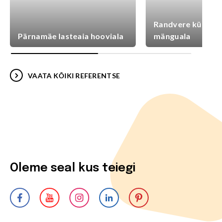
Randvere külaplat
Pärnamäe lasteaia hooviala
mänguala
VAATA KÕIKI REFERENTSE
Oleme seal kus teiegi