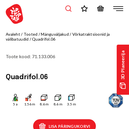
Avaleht
/
Tooted
/
Mänguväljakud
/
Võrkatraktsioonid ja
välibatuudid
/
Quadrifol.06
3D Planeerija
Toote kood
:
71.133.006
Quadrifol.06
5
a
1.56
m
8.6
m
8.6
m
3.5
m
LISA PÄRINGUKORVI