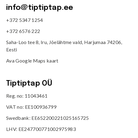
info@tiptiptap.ee
+372 5347 1254
+372 6576 222
Saha-Loo tee 8, Iru, Jõelähtme vald, Harjumaa 74206,
Eesti
Ava Google Maps kaart
Tiptiptap OÜ
Reg. no: 11043461
VAT no: EE100936799
Swedbank: EE652200221025165725
LHV: EE247700771002975983