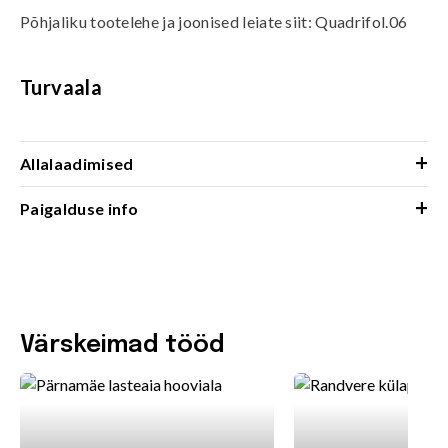
Põhjaliku tootelehe ja joonised leiate siit:
Quadrifol.06
Turvaala
+
Allalaadimised
+
Paigalduse info
Värskeimad tööd