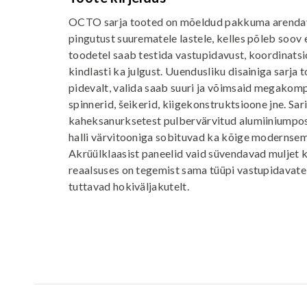
OCTO sarja tooted on mõeldud pakkuma arendavat
pingutust suurematele lastele, kelles põleb soov 
toodetel saab testida vastupidavust, koordinatsio
kindlasti ka julgust. Uuendusliku disainiga sarja 
pidevalt, valida saab suuri ja võimsaid megakompl
spinnerid, šeikerid, kiigekonstruktsioone jne. Sar
kaheksanurksetest pulbervärvitud alumiiniumpost
halli värvitooniga sobituvad ka kõige modernse
Akrüülklaasist paneelid vaid süvendavad muljet 
reaalsuses on tegemist sama tüüpi vastupidavate
tuttavad hokiväljakutelt.