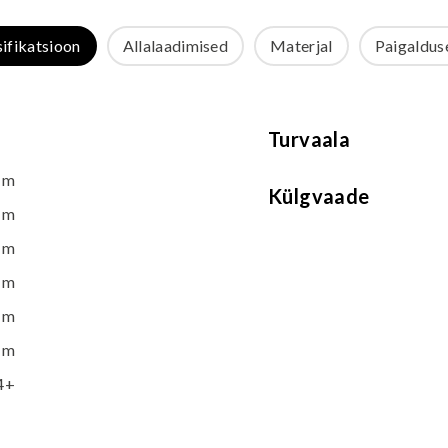
sifikatsioon
Allalaadimised
Materjal
Paigalduse
Turvaala
 m
Külgvaade
 m
 m
 m
 m
 m
4+