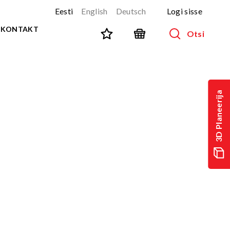
Eesti
English
Deutsch
Logi sisse
KONTAKT
Otsi
SPORT JA FITNESS
Kõik tooted
3D Planeerija
NINJA-rada
UUS!
PARKUUR
UUS!
URBAN sari
UUS!
Spordivahendid
Välitreeningvahendid
d
Tänavatreening
)
Roostevaba välijõusaal
Multifunktsionaalsed väljakud
TEQ mängulauad