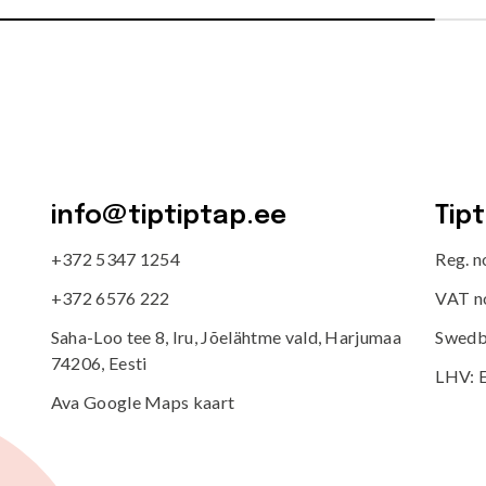
info@tiptiptap.ee
Tip
+372 5347 1254
Reg. 
+372 6576 222
VAT n
Saha-Loo tee 8, Iru, Jõelähtme vald, Harjumaa
Swedb
74206, Eesti
LHV: 
Ava Google Maps kaart