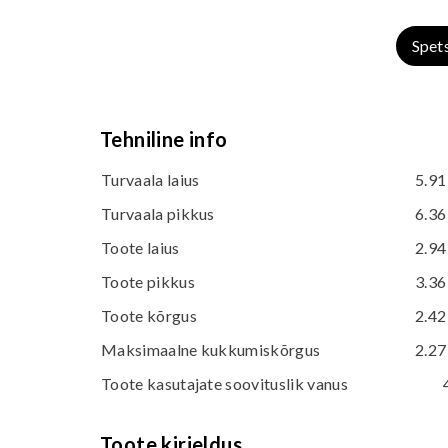
Spet
Tehniline info
Turvaala laius
5.91
Turvaala pikkus
6.36
Toote laius
2.94
Toote pikkus
3.36
Toote kõrgus
2.42
Maksimaalne kukkumiskõrgus
2.27
Toote kasutajate soovituslik vanus
Toote kirjeldus