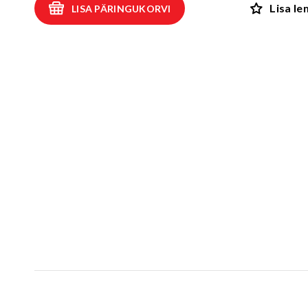
Lisa l
LISA PÄRINGUKORVI
Kiiged
ROBIINIA
Vedru- ja kaalukiiged
Spooky män
Mängumajad ja varjualused
Rollimängud
ALUSK
Karussellid
Kõik toote
Liiva- ja veemängud
EPDM turva
Tasakaalu- ja tervisespordivahendid
Kummimati
Võrkatraktsioonid ja välibatuudid
Kummimult
3D Kummiloomad & Asfaldimängud
Kunstm
Õuesõpe ja muusikamängud
UUS!
Kummist mu
Interaktiivsed - ja teadustooted
Erivajadustega lastele
Elasto
UUS!