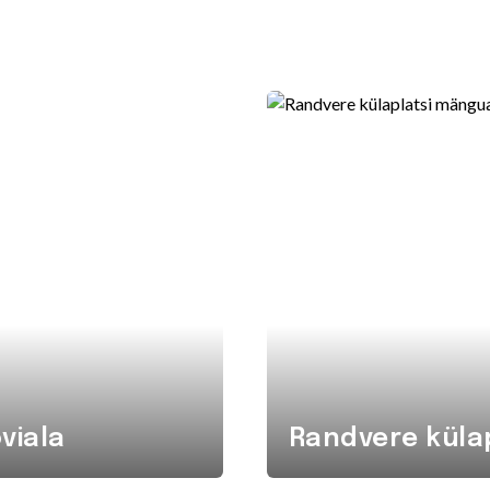
viala
Randvere küla