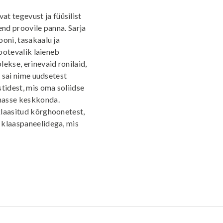
 tegevust ja füüsilist
end proovile panna. Sarja
oni, tasakaalu ja
tootevalik laieneb
ekse, erinevaid ronilaid,
i sai nime uudsetest
idest, mis oma soliidse
masse keskkonda.
klaasitud kõrghoonetest,
 klaaspaneelidega, mis