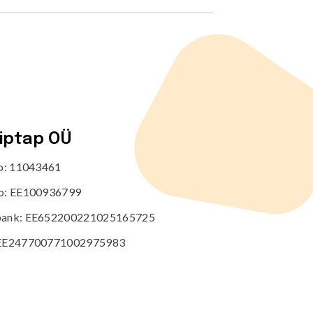
tiptap OÜ
no: 11043461
o: EE100936799
ank: EE652200221025165725
EE247700771002975983