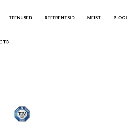
TEENUSED
REFERENTSID
MEIST
BLOGI
OCTO
ASARJAD
SKATEPARGID
d
Kõik tooted
Valmislahendused
IC ROOTS
Minirambid
TE TO WILDLIFE
Skatepargi elemendid
LU teemasari
Plaza skatepargid
KA teemasari
Monoliitsed skatepargid
asari
Mobiilsed skatepargi elemendi
emasari
Pumptrackid (rattapargid
emasari
UUS!
RLD teemasari
LD teemasari