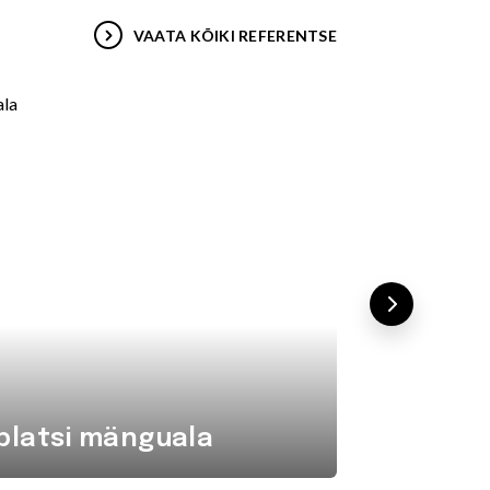
VAATA KÕIKI REFERENTSE
platsi mänguala
Komba