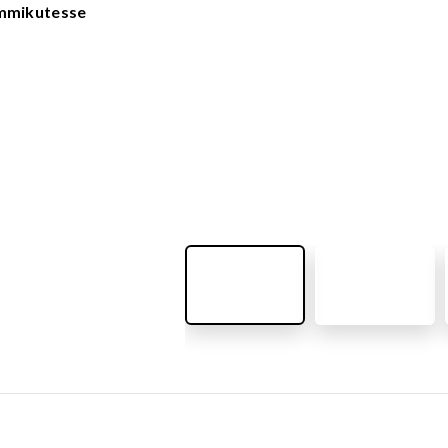
VÄLIMÖÖBEL
emmikutesse
Kõik tooted
guvahendid
Linnaruumi tooted
Laste lauad ja pingid
ATTEMATERJALID
Pargipingid
Prügikastid
d
Jalgrattahoidjad
aluskate
Aiad
d
Koerteväljaku tooted (Agility)
s
uru turvaaluskate
rukärg
pave kivikatend