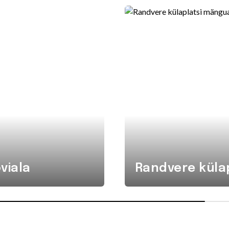
viala
Randvere küla