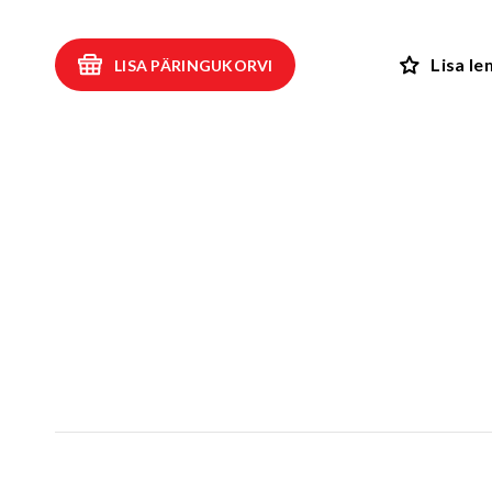
Kiiged
ROBIINIA
Vedru- ja kaalukiiged
Spooky män
Lisa l
LISA PÄRINGUKORVI
Mängumajad ja varjualused
Rollimängud
ALUSK
Karussellid
Kõik toote
Liiva- ja veemängud
EPDM turva
Tasakaalu- ja tervisespordivahendid
Kummimati
Võrkatraktsioonid ja välibatuudid
Kummimult
3D Kummiloomad & Asfaldimängud
Kunstm
Õuesõpe ja muusikamängud
UUS!
Kummist mu
Interaktiivsed - ja teadustooted
Erivajadustega lastele
Elasto
UUS!