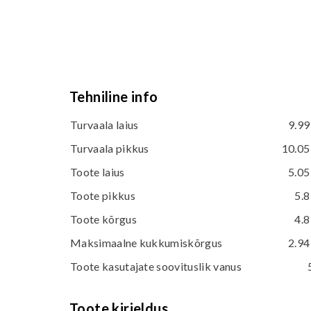
Tehniline info
Turvaala laius
9.99
Turvaala pikkus
10.05
Toote laius
5.05
Toote pikkus
5.8
Toote kõrgus
4.8
Maksimaalne kukkumiskõrgus
2.94
Toote kasutajate soovituslik vanus
Toote kirjeldus