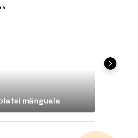
platsi mänguala
Komba