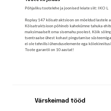
Põhjaliku tootelehe ja joonised leiate siit:
IKO L
Roplay 147 köisatraktsioon on mõeldud lastele al
Köisatraktsioon põhineb kahekümne tahuka ehitus
maksimaalselt oma sisemahu poolest. Kõik sõlmp
tsentraalse ühest kohast pingutamise süsteemiga
ei ole tehnilisi ühenduselemente ega köiekinnitusi
Toote garantii on 10 aastat!
Värskeimad tööd