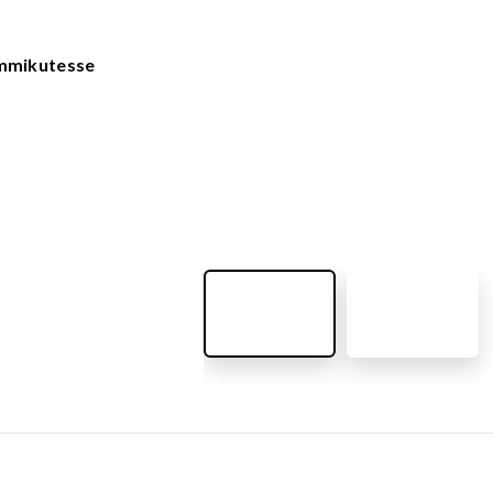
VÄLIMÖÖBEL
Kõik tooted
guvahendid
emmikutesse
Linnaruumi tooted
Laste lauad ja pingid
ATTEMATERJALID
Pargipingid
Prügikastid
d
Jalgrattahoidjad
aluskate
Aiad
d
Koerteväljaku tooted (Agility)
s
uru turvaaluskate
rukärg
pave kivikatend