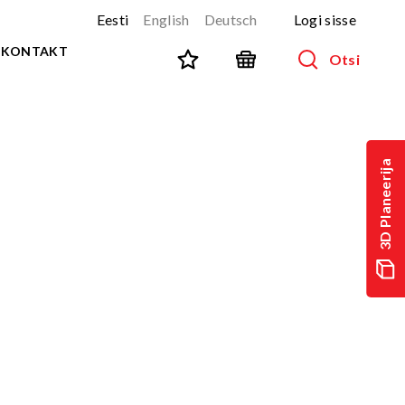
Eesti
English
Deutsch
Logi sisse
KONTAKT
Otsi
SPORT JA FITNESS
Kõik tooted
3D Planeerija
NINJA-rada
UUS!
PARKUUR
UUS!
URBAN sari
UUS!
Spordivahendid
Välitreeningvahendid
d
Tänavatreening
)
Roostevaba välijõusaal
Multifunktsionaalsed väljakud
TEQ mängulauad