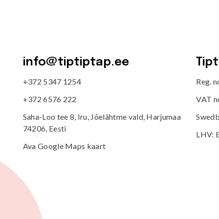
info@tiptiptap.ee
Tip
+372 5347 1254
Reg. 
+372 6576 222
VAT n
Saha-Loo tee 8, Iru, Jõelähtme vald, Harjumaa
Swedb
74206, Eesti
LHV: 
Ava Google Maps kaart