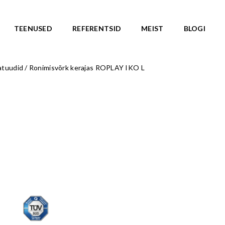
TEENUSED
REFERENTSID
MEIST
BLOGI
batuudid
/
Ronimisvõrk kerajas ROPLAY IKO L
ASARJAD
SKATEPARGID
d
Kõik tooted
Valmislahendused
IC ROOTS
Minirambid
TE TO WILDLIFE
Skatepargi elemendid
LU teemasari
Plaza skatepargid
KA teemasari
Monoliitsed skatepargid
asari
Mobiilsed skatepargi elemendi
emasari
Pumptrackid (rattapargid
emasari
UUS!
RLD teemasari
LD teemasari