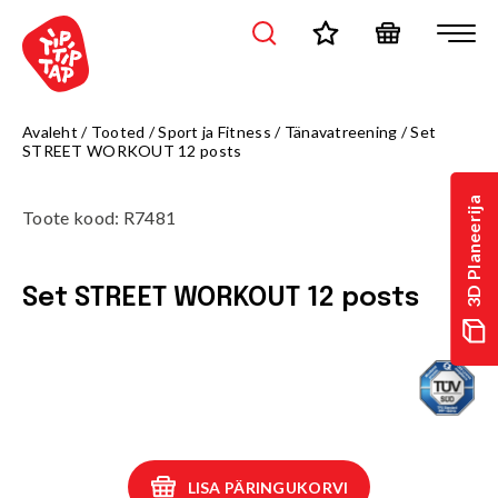
Avaleht
/
Tooted
/
Sport ja Fitness
/
Tänavatreening
/
Set
STREET WORKOUT 12 posts
3D Planeerija
Toote kood
:
R7481
Set STREET WORKOUT 12 posts
LISA PÄRINGUKORVI