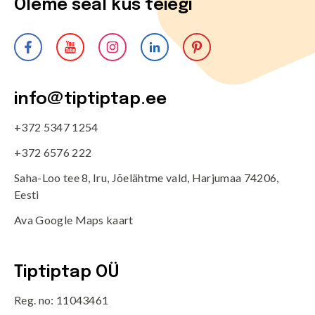
Oleme seal kus teiegi
info@tiptiptap.ee
+372 5347 1254
+372 6576 222
Saha-Loo tee 8, Iru, Jõelähtme vald, Harjumaa 74206,
Eesti
Ava Google Maps kaart
Tiptiptap OÜ
Reg. no: 11043461