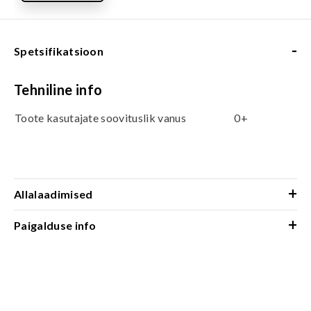
-
Spetsifikatsioon
Tehniline info
Toote kasutajate soovituslik vanus
0+
+
Allalaadimised
+
Paigalduse info