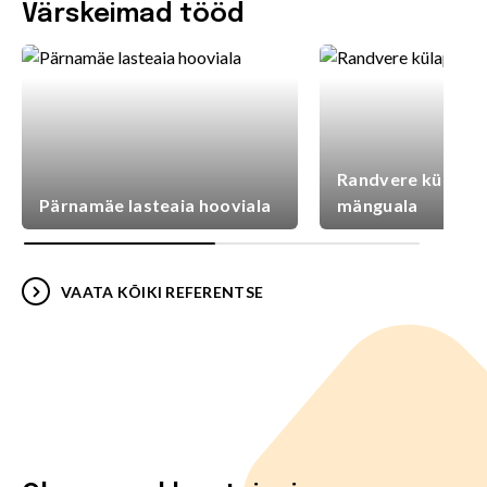
Värskeimad tööd
Randvere külaplat
Pärnamäe lasteaia hooviala
mänguala
VAATA KÕIKI REFERENTSE