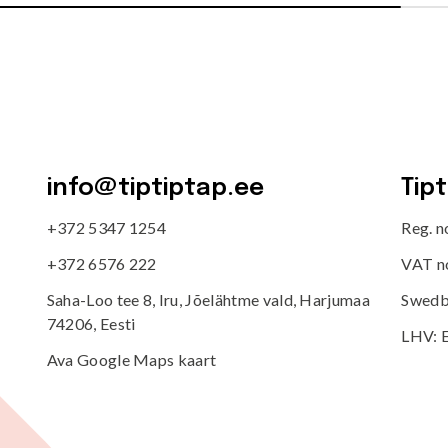
info@tiptiptap.ee
Tip
+372 5347 1254
Reg. 
+372 6576 222
VAT n
Saha-Loo tee 8, Iru, Jõelähtme vald, Harjumaa
Swedb
74206, Eesti
LHV: 
Ava Google Maps kaart