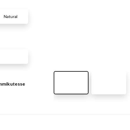
VÄLIMÖÖBEL
Kõik tooted
guvahendid
Natural
Linnaruumi tooted
Laste lauad ja pingid
ATTEMATERJALID
Pargipingid
Prügikastid
d
Jalgrattahoidjad
aluskate
Aiad
d
Koerteväljaku tooted (Agility)
s
uru turvaaluskate
emmikutesse
rukärg
pave kivikatend