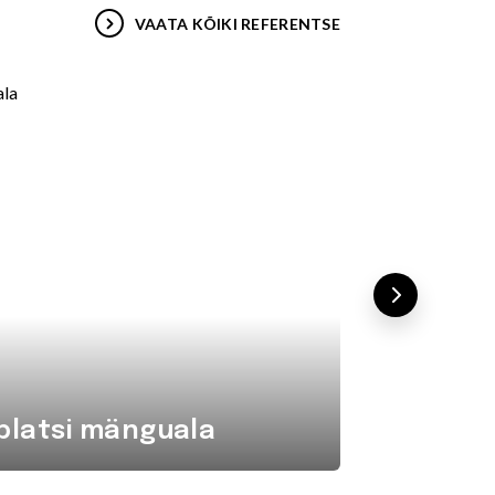
VAATA KÕIKI REFERENTSE
platsi mänguala
Komba