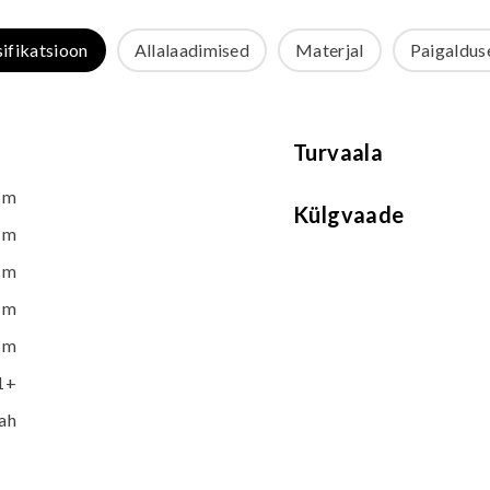
sifikatsioon
Allalaadimised
Materjal
Paigalduse
Turvaala
 m
Külgvaade
 m
 m
 m
 m
1+
ah