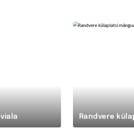
viala
Randvere küla