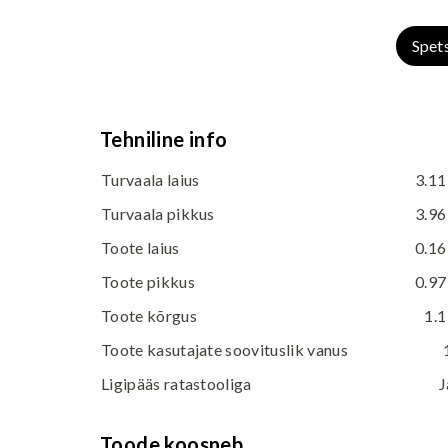
Spet
Tehniline info
Turvaala laius
3.11
Turvaala pikkus
3.96
Toote laius
0.16
Toote pikkus
0.97
Toote kõrgus
1.1
Toote kasutajate soovituslik vanus
Ligipääs ratastooliga
J
Toode koosneb