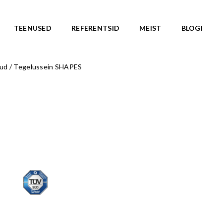
TEENUSED
REFERENTSID
MEIST
BLOGI
gud
/
Tegelussein SHAPES
ASARJAD
SKATEPARGID
d
Kõik tooted
Valmislahendused
IC ROOTS
Minirambid
TE TO WILDLIFE
Skatepargi elemendid
LU teemasari
Plaza skatepargid
KA teemasari
Monoliitsed skatepargid
asari
Mobiilsed skatepargi elemendi
emasari
Pumptrackid (rattapargid
emasari
UUS!
RLD teemasari
LD teemasari