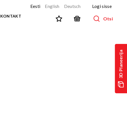
Eesti
English
Deutsch
Logi sisse
KONTAKT
Otsi
SPORT JA FITNESS
Kõik tooted
3D Planeerija
NINJA-rada
UUS!
PARKUUR
UUS!
URBAN sari
UUS!
Spordivahendid
Välitreeningvahendid
d
Tänavatreening
)
Roostevaba välijõusaal
Multifunktsionaalsed väljakud
TEQ mängulauad