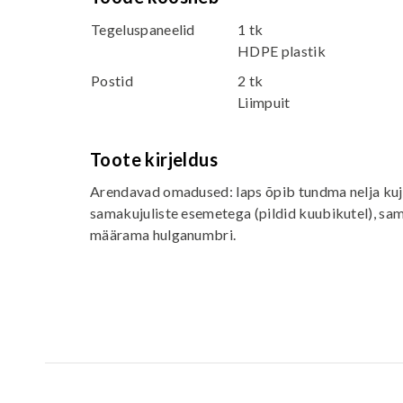
Tegeluspaneelid
1 tk
HDPE plastik
Postid
2 tk
Liimpuit
Toote kirjeldus
Arendavad omadused: laps õpib tundma nelja kuj
samakujuliste esemetega (pildid kuubikutel), sam
määrama hulganumbri.