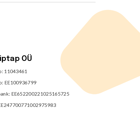
tiptap OÜ
no: 11043461
o: EE100936799
ank: EE652200221025165725
EE247700771002975983