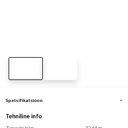
-
Spetsifikatsioon
Tehniline info
Turvaala laius
12.64 m