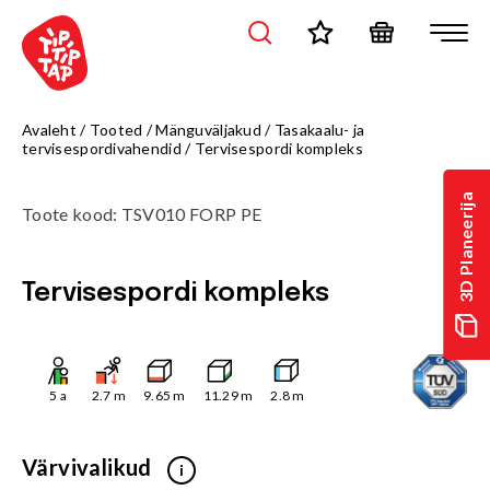
Avaleht
/
Tooted
/
Mänguväljakud
/
Tasakaalu- ja
tervisespordivahendid
/
Tervisespordi kompleks
3D Planeerija
Toote kood
:
TSV010 FORP PE
Tervisespordi kompleks
5
a
2.7
m
9.65
m
11.29
m
2.8
m
Värvivalikud
i