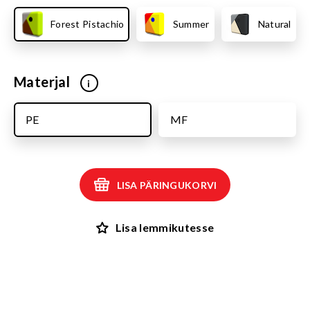
Forest Pistachio
Summer
Natural
Materjal
i
PE
MF
LISA PÄRINGUKORVI
Lisa lemmikutesse