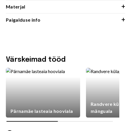
+
Materjal
+
Paigalduse info
Värskeimad tööd
Randvere külaplat
Pärnamäe lasteaia hooviala
mänguala