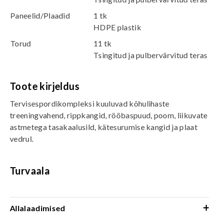
Paneelid/Plaadid
1 tk
HDPE plastik
Torud
11 tk
Tsingitud ja pulbervärvitud teras
Toote kirjeldus
Tervisespordikompleksi kuuluvad kõhulihaste
treeningvahend, rippkangid, rööbaspuud, poom, liikuvate
astmetega tasakaalusild, kätesurumise kangid ja plaat
vedrul.
Turvaala
+
Allalaadimised