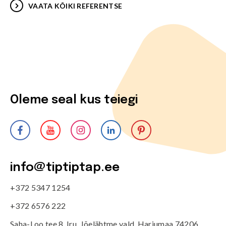
VAATA KÕIKI REFERENTSE
Oleme seal kus teiegi
info@tiptiptap.ee
+372 5347 1254
+372 6576 222
Saha-Loo tee 8, Iru, Jõelähtme vald, Harjumaa 74206,