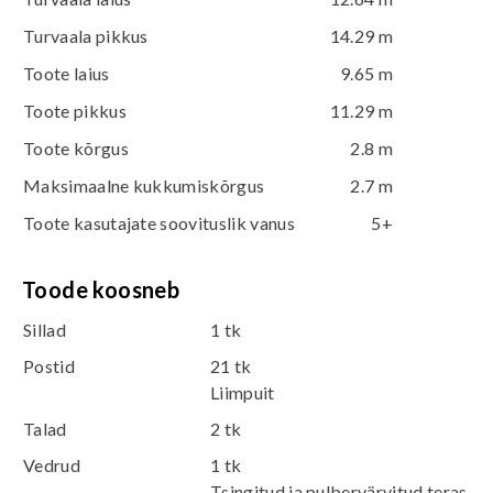
Turvaala pikkus
14.29 m
Toote laius
9.65 m
Toote pikkus
11.29 m
Toote kõrgus
2.8 m
Maksimaalne kukkumiskõrgus
2.7 m
Toote kasutajate soovituslik vanus
5+
Toode koosneb
Sillad
1 tk
Postid
21 tk
Liimpuit
Talad
2 tk
Vedrud
1 tk
Tsingitud ja pulbervärvitud teras