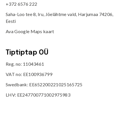
+372 6576 222
Saha-Loo tee 8, Iru, Jõelähtme vald, Harjumaa 74206,
Eesti
Ava Google Maps kaart
Tiptiptap OÜ
Reg. no: 11043461
VAT no: EE100936799
Swedbank: EE652200221025165725
LHV: EE247700771002975983