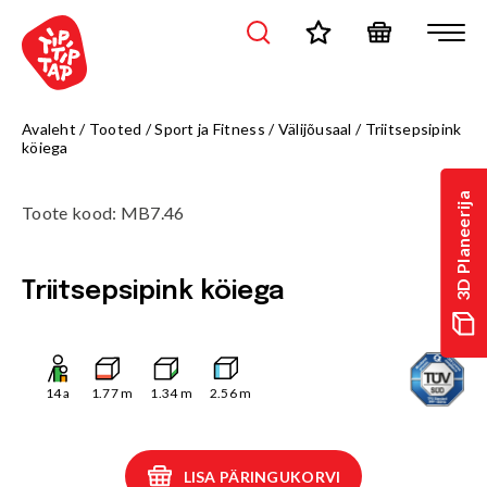
Avaleht
/
Tooted
/
Sport ja Fitness
/
Välijõusaal
/
Triitsepsipink
köiega
3D Planeerija
Toote kood
:
MB7.46
Triitsepsipink köiega
14
a
1.77
m
1.34
m
2.56
m
LISA PÄRINGUKORVI