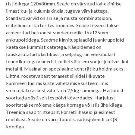
ristlõikega 120x80mm. Seade on värvitud kahekihilise
ilmastiku- ja kulumiskindla, tugeva värvkattega.
Standardvärvid on sinise ja musta kombinatsioon,
eritellimusel ka teistes toonides. Seade fikseeritakse
armeeritud betoonist vundamendile 16x125mm
ankrupoltidega. Seadme kinnitusplaadid ja ankrupoldid
kaetakse kummist katetega. Käepidemed on
taaskasutatud plastikust ja seljatugi on veekindlast
fenoolkattega vineerist, millel väiksem soojusjuhtivus kui
metallil. Masinal on spetsiaalne koht rätiku hoidmiseks.
Lihtne, roostevabast terasest siinidel liikuvate
kummeeritud raskuste vahetamise süsteem, mis
võimaldab raskusi vahetada 2,5kg sammuga. Harjutust
sooritada püsti seistes põlvi kõverdades. Harjutust
sooritatakse mõlema käega korraga või siis ühe käega.
Treenida saab triitsepsit, korsetilihaseid ja esimest
reielihast. Seade on varustatud kasutusjuhendi ja QR-
koodiga.