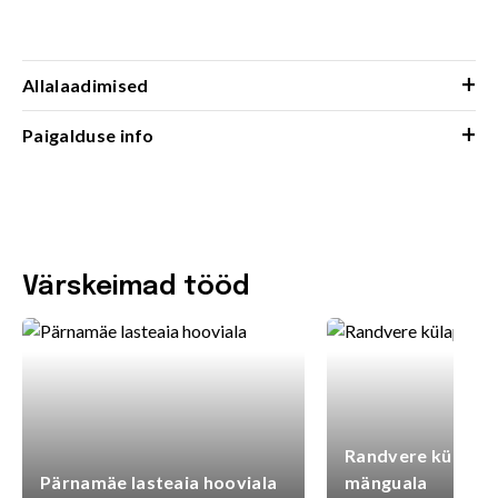
+
Allalaadimised
+
Paigalduse info
Värskeimad tööd
Randvere külaplat
Pärnamäe lasteaia hooviala
mänguala