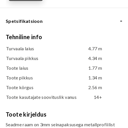
-
Spetsifikatsioon
Tehniline info
Turvaala laius
4.77 m
Turvaala pikkus
4.34 m
Toote laius
1.77 m
Toote pikkus
1.34 m
Toote kõrgus
2.56 m
Toote kasutajate soovituslik vanus
14+
Toote kirjeldus
Seadme raam on 3mm seinapaksusega metallprofiilist