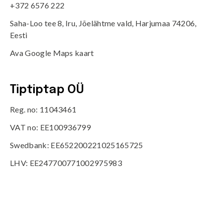
+372 6576 222
Saha-Loo tee 8, Iru, Jõelähtme vald, Harjumaa 74206,
Eesti
Ava Google Maps kaart
Tiptiptap OÜ
Reg. no: 11043461
VAT no: EE100936799
Swedbank: EE652200221025165725
LHV: EE247700771002975983