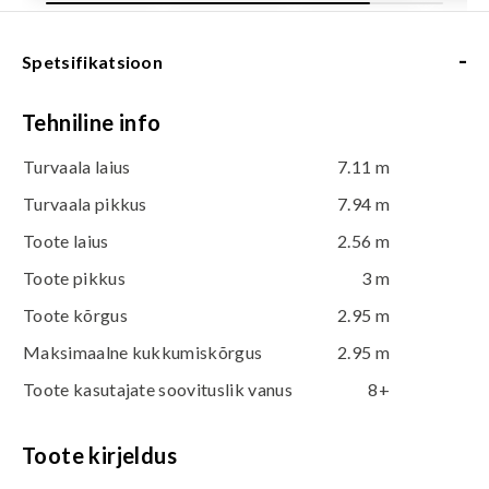
-
Spetsifikatsioon
Tehniline info
Turvaala laius
7.11 m
Turvaala pikkus
7.94 m
Toote laius
2.56 m
Toote pikkus
3 m
Toote kõrgus
2.95 m
Maksimaalne kukkumiskõrgus
2.95 m
Toote kasutajate soovituslik vanus
8+
Toote kirjeldus