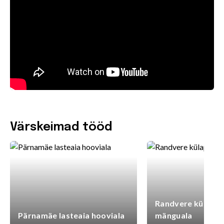
Värskeimad tööd
Randvere külaplat
Pärnamäe lasteaia hooviala
mänguala