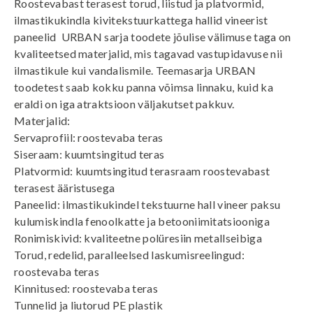
Roostevabast terasest torud, liistud ja platvormid,
ilmastikukindla kivitekstuurkattega hallid vineerist
paneelid  URBAN sarja toodete jõulise välimuse taga on
kvaliteetsed materjalid, mis tagavad vastupidavuse nii
ilmastikule kui vandalismile. Teemasarja URBAN
toodetest saab kokku panna võimsa linnaku, kuid ka
eraldi on iga atraktsioon väljakutset pakkuv.
Materjalid:
Servaprofiil: roostevaba teras
Siseraam: kuumtsingitud teras
Platvormid: kuumtsingitud terasraam roostevabast
terasest ääristusega
Paneelid: ilmastikukindel tekstuurne hall vineer paksu
kulumiskindla fenoolkatte ja betooniimitatsiooniga
Ronimiskivid: kvaliteetne polüresiin metallseibiga
Torud, redelid, paralleelsed laskumisreelingud:
roostevaba teras
Kinnitused: roostevaba teras
Tunnelid ja liutorud PE plastik