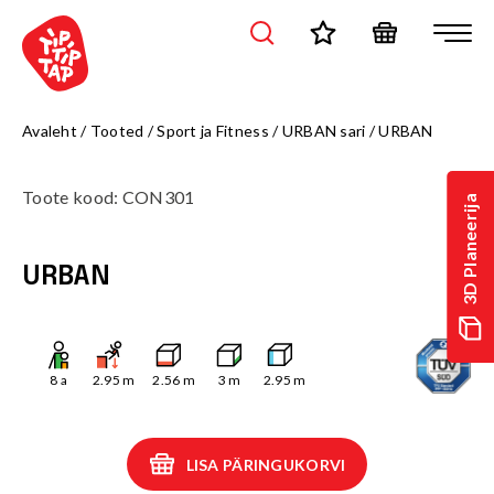
Avaleht
/
Tooted
/
Sport ja Fitness
/
URBAN sari
/
URBAN
Toote kood
:
CON301
3D Planeerija
URBAN
8
a
2.95
m
2.56
m
3
m
2.95
m
LISA PÄRINGUKORVI