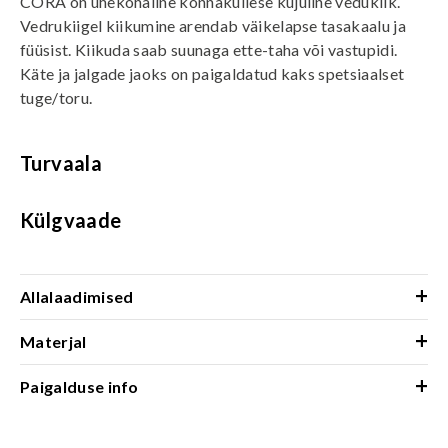
CORA on ühekohaline konnakullese kujuline vedukiik.
Vedrukiigel kiikumine arendab väikelapse tasakaalu ja
füüsist. Kiikuda saab suunaga ette-taha või vastupidi.
Käte ja jalgade jaoks on paigaldatud kaks spetsiaalset
tuge/toru.
Turvaala
Külgvaade
+
Allalaadimised
+
Materjal
+
Paigalduse info