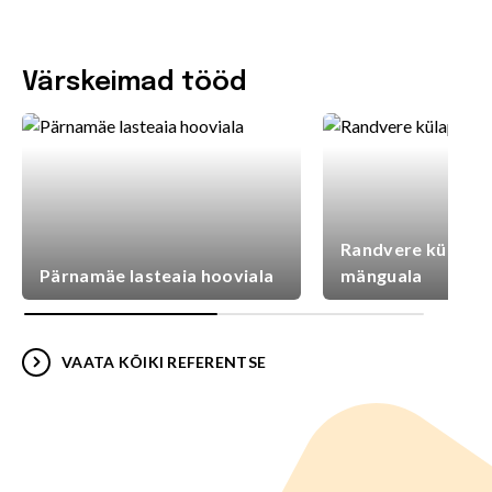
Värskeimad tööd
Randvere külaplat
Pärnamäe lasteaia hooviala
mänguala
VAATA KÕIKI REFERENTSE