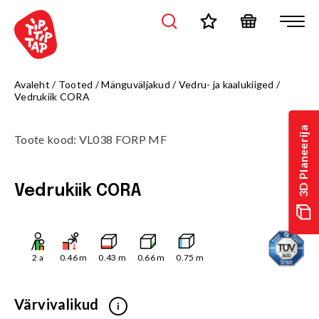
Avaleht
/
Tooted
/
Mänguväljakud
/
Vedru- ja kaalukiiged
/
Vedrukiik CORA
3D Planeerija
Toote kood
:
VL038 FORP MF
Vedrukiik CORA
2
a
0.46
m
0.43
m
0.66
m
0.75
m
Värvivalikud
i