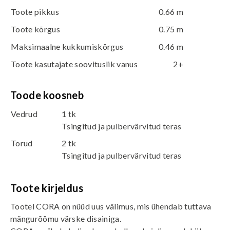
Toote pikkus
0.66 m
Toote kõrgus
0.75 m
Maksimaalne kukkumiskõrgus
0.46 m
Toote kasutajate soovituslik vanus
2+
Toode koosneb
Vedrud
1 tk
Tsingitud ja pulbervärvitud teras
Torud
2 tk
Tsingitud ja pulbervärvitud teras
Toote kirjeldus
Tootel CORA on nüüd uus välimus, mis ühendab tuttava
mängurõõmu värske disainiga.