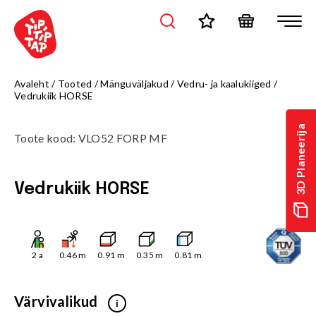
Avaleht
/
Tooted
/
Mänguväljakud
/
Vedru- ja kaalukiiged
/
Vedrukiik HORSE
3D Planeerija
Toote kood
:
VLO52 FORP MF
Vedrukiik HORSE
2
a
0.46
m
0.91
m
0.35
m
0.81
m
Värvivalikud
i