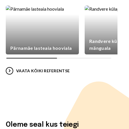
Randvere külaplat
Pärnamäe lasteaia hooviala
mänguala
VAATA KÕIKI REFERENTSE
Oleme seal kus teiegi