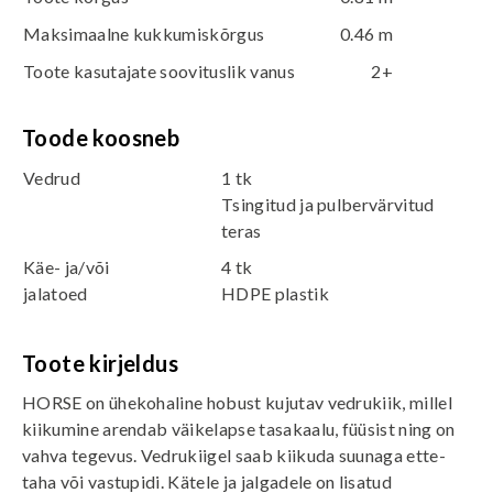
Maksimaalne kukkumiskõrgus
0.46 m
Toote kasutajate soovituslik vanus
2+
Toode koosneb
Vedrud
1 tk
Tsingitud ja pulbervärvitud
teras
Käe- ja/või
4 tk
jalatoed
HDPE plastik
Toote kirjeldus
HORSE on ühekohaline hobust kujutav vedrukiik, millel
kiikumine arendab väikelapse tasakaalu, füüsist ning on
vahva tegevus. Vedrukiigel saab kiikuda suunaga ette-
taha või vastupidi. Kätele ja jalgadele on lisatud