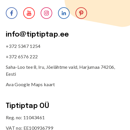
info@tiptiptap.ee
+372 5347 1254
+372 6576 222
Saha-Loo tee 8, Iru, Jõelähtme vald, Harjumaa 74206,
Eesti
Ava Google Maps kaart
Tiptiptap OÜ
Reg. no: 11043461
VAT no: EE100936799