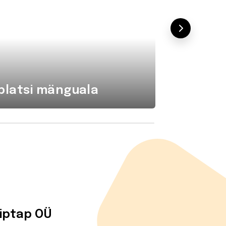
platsi mänguala
Komba
tiptap OÜ