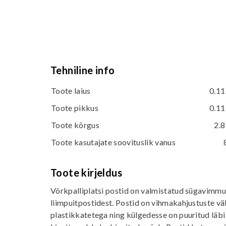
Tehniline info
Toote laius
0.11
Toote pikkus
0.11
Toote kõrgus
2.8
Toote kasutajate soovituslik vanus
Toote kirjeldus
Võrkpalliplatsi postid on valmistatud sügavimm
liimpuitpostidest. Postid on vihmakahjustuste vä
plastikkatetega ning külgedesse on puuritud läbi 