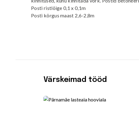
kinnitused, kuhu kinnitada võrk. Postid betonee
Posti ristlõige 0,1 x 0,1m
Posti kõrgus maast 2,6-2,8m
Värskeimad tööd