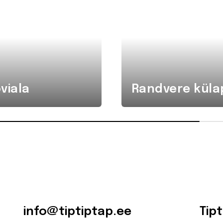
viala
Randvere küla
info@tiptiptap.ee
Tip