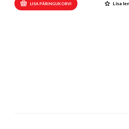
Lisa l
LISA PÄRINGUKORVI
Kiiged
ROBIINIA
Vedru- ja kaalukiiged
Spooky män
Mängumajad ja varjualused
Rollimängud
ALUSK
Karussellid
Kõik toote
Liiva- ja veemängud
EPDM turva
Tasakaalu- ja tervisespordivahendid
Kummimati
Võrkatraktsioonid ja välibatuudid
Kummimult
3D Kummiloomad & Asfaldimängud
Kunstm
Õuesõpe ja muusikamängud
UUS!
Kummist mu
Interaktiivsed - ja teadustooted
Erivajadustega lastele
Elasto
UUS!