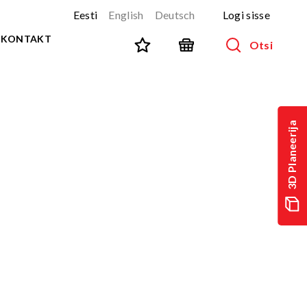
Eesti
English
Deutsch
Logi sisse
KONTAKT
Otsi
SPORT JA FITNESS
Kõik tooted
3D Planeerija
NINJA-rada
UUS!
PARKUUR
UUS!
URBAN sari
UUS!
Spordivahendid
Välitreeningvahendid
d
Tänavatreening
)
Roostevaba välijõusaal
Multifunktsionaalsed väljakud
TEQ mängulauad