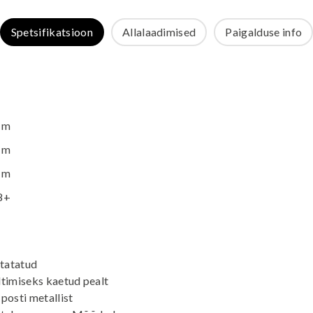
Spetsifikatsioon
Allalaadimised
Paigalduse info
 m
 m
 m
8+
utatatud
ltimiseks kaetud pealt
posti metallist