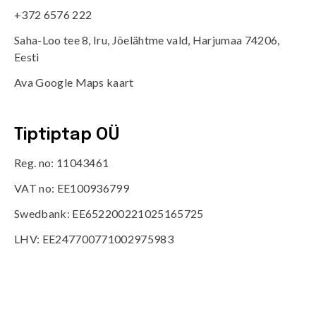
+372 6576 222
Saha-Loo tee 8, Iru, Jõelähtme vald, Harjumaa 74206,
Eesti
Ava Google Maps kaart
Tiptiptap OÜ
Reg. no: 11043461
VAT no: EE100936799
Swedbank: EE652200221025165725
LHV: EE247700771002975983