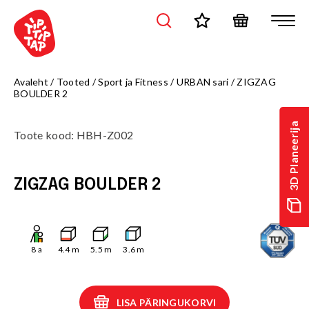
Avaleht
/
Tooted
/
Sport ja Fitness
/
URBAN sari
/
ZIGZAG
BOULDER 2
3D Planeerija
Toote kood
:
HBH-Z002
ZIGZAG BOULDER 2
8
a
4.4
m
5.5
m
3.6
m
LISA PÄRINGUKORVI