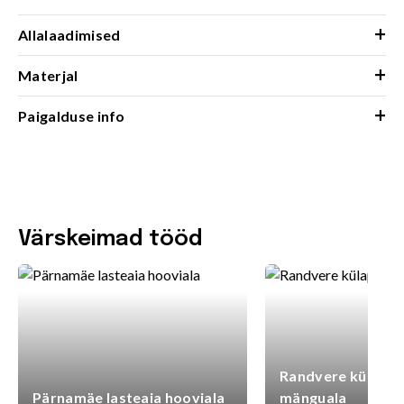
+
Allalaadimised
+
Materjal
+
Paigalduse info
Värskeimad tööd
Randvere külaplat
Pärnamäe lasteaia hooviala
mänguala