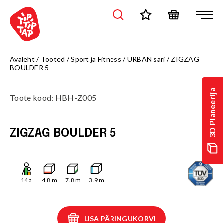
Avaleht
/
Tooted
/
Sport ja Fitness
/
URBAN sari
/
ZIGZAG
BOULDER 5
3D Planeerija
Toote kood
:
HBH-Z005
ZIGZAG BOULDER 5
14
a
4.8
m
7.8
m
3.9
m
LISA PÄRINGUKORVI