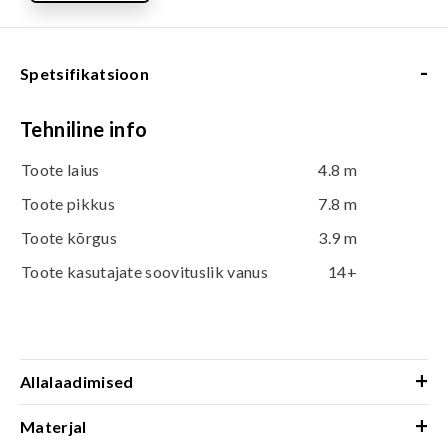
-
Spetsifikatsioon
Tehniline info
Toote laius
4.8 m
Toote pikkus
7.8 m
Toote kõrgus
3.9 m
Toote kasutajate soovituslik vanus
14+
+
Allalaadimised
+
Materjal