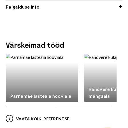
+
Paigalduse info
Värskeimad tööd
Randvere külaplat
Pärnamäe lasteaia hooviala
mänguala
VAATA KÕIKI REFERENTSE