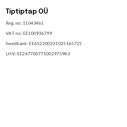
Tiptiptap OÜ
Reg. no: 11043461
VAT no: EE100936799
Swedbank: EE652200221025165725
LHV: EE247700771002975983