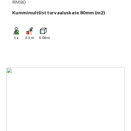
RM80
Kummimultšist turvaaluskate 80mm (m2)
1
a
2.3
m
0.08
m