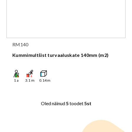
RM140
Kummimultšist turvaaluskate 140mm (m2)
1
a
3.1
m
0.14
m
Oled näinud
5
toodet
5st