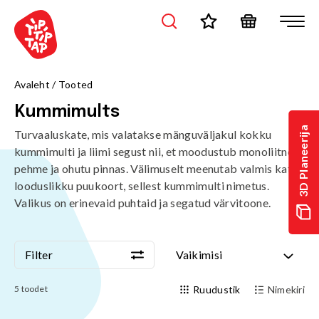
Avaleht
/
Tooted
Kummimults
3D Planeerija
Turvaaluskate, mis valatakse mänguväljakul kokku
kummimulti ja liimi segust nii, et moodustub monoliitne,
pehme ja ohutu pinnas. Välimuselt meenutab valmis kate
looduslikku puukoort, sellest kummimulti nimetus.
Valikus on erinevaid puhtaid ja segatud värvitoone.
Filter
Vaikimisi
Filter
Vaikimisi
5
toodet
Ruudustik
Nimekiri