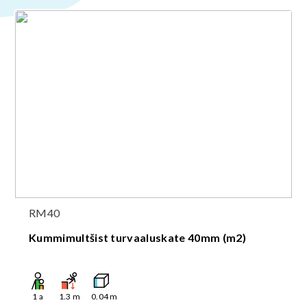
RM40
Kummimultšist turvaaluskate 40mm (m2)
1
a
1.3
m
0.04
m