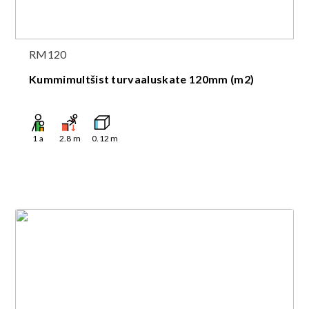
RM120
Kummimultšist turvaaluskate 120mm (m2)
1
a
2.8
m
0.12
m