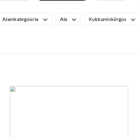
VÄLIMÖÖBEL
Kõik tooted
guvahendid
Alamkategooria
Ala
Kukkumiskõrgus
Linnaruumi tooted
Laste lauad ja pingid
ATTEMATERJALID
Pargipingid
Prügikastid
d
Jalgrattahoidjad
aluskate
Aiad
d
Koerteväljaku tooted (Agility)
s
uru turvaaluskate
rukärg
pave kivikatend