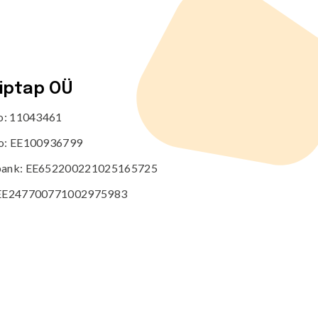
tiptap OÜ
no: 11043461
o: EE100936799
ank: EE652200221025165725
EE247700771002975983