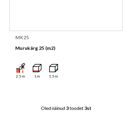
MK25
Murukärg 25 (m2)
2.5
m
1
m
1.5
m
Oled näinud
3
toodet
3st