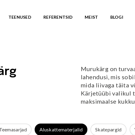
TEENUSED
REFERENTSID
MEIST
BLOGI
ASARJAD
SKATEPARGID
d
Kõik tooted
Valmislahendused
IC ROOTS
Murukärg on turvaa
ärg
Minirambid
TE TO WILDLIFE
lahendusi, mis sobi
Skatepargi elemendid
LU teemasari
mida liivaga täita v
Plaza skatepargid
KA teemasari
Kärjetüübi valikul 
Monoliitsed skatepargid
asari
maksimaalse kukku
Mobiilsed skatepargi elemendi
emasari
Pumptrackid (rattapargid
emasari
UUS!
RLD teemasari
Teemasarjad
Aluskattematerjalid
Skatepargid
LD teemasari