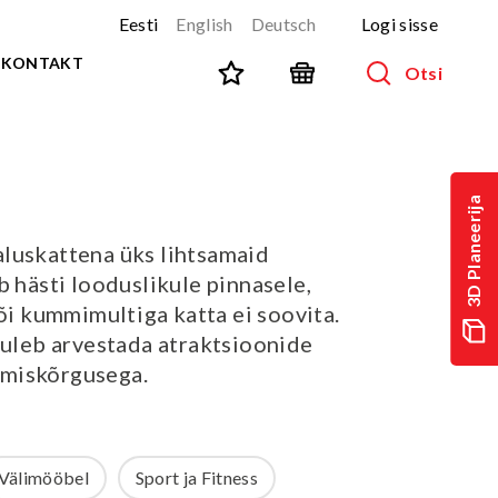
Eesti
English
Deutsch
Logi sisse
KONTAKT
Otsi
SPORT JA FITNESS
Kõik tooted
3D Planeerija
NINJA-rada
UUS!
luskattena üks lihtsamaid
PARKUUR
UUS!
b hästi looduslikule pinnasele,
URBAN sari
UUS!
õi kummimultiga katta ei soovita.
Spordivahendid
tuleb arvestada atraktsioonide
Välitreeningvahendid
miskõrgusega.
d
Tänavatreening
)
Roostevaba välijõusaal
Multifunktsionaalsed väljakud
Välimööbel
Sport ja Fitness
TEQ mängulauad