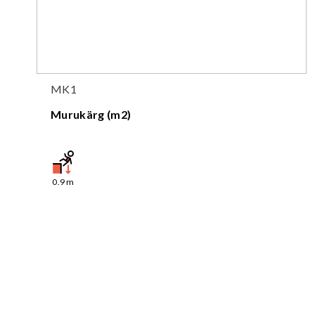
MK1
Murukärg (m2)
0.9
m