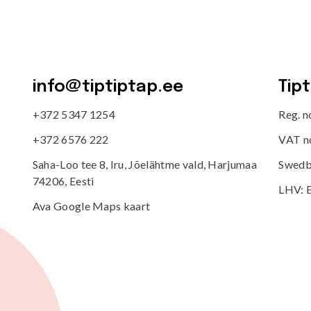
info@tiptiptap.ee
Tip
+372 5347 1254
Reg. 
+372 6576 222
VAT n
Saha-Loo tee 8, Iru, Jõelähtme vald, Harjumaa
Swedb
74206, Eesti
LHV: 
Ava Google Maps kaart