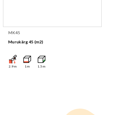
MK45
Murukärg 45 (m2)
2.9
m
1
m
1.5
m