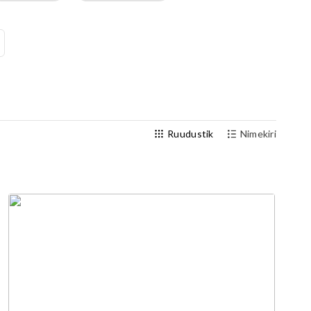
Välijõusaal
Seenioritele
Ruudustik
Nimekiri