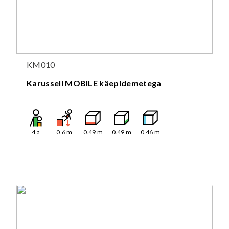
KM010
Karussell MOBILE käepidemetega
4
a
0.6
m
0.49
m
0.49
m
0.46
m