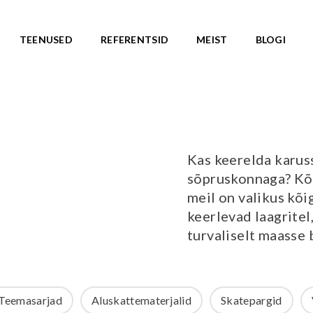
TEENUSED
REFERENTSID
MEIST
BLOGI
ASARJAD
SKATEPARGID
d
Kõik tooted
Valmislahendused
IC ROOTS
Kas keerelda karuss
Minirambid
TE TO WILDLIFE
sõpruskonnaga? Kõi
Skatepargi elemendid
LU teemasari
meil on valikus kõi
Plaza skatepargid
KA teemasari
keerlevad laagritel
Monoliitsed skatepargid
asari
turvaliselt maasse
Mobiilsed skatepargi elemendi
emasari
Pumptrackid (rattapargid
emasari
UUS!
RLD teemasari
Teemasarjad
Aluskattematerjalid
Skatepargid
LD teemasari