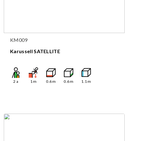
KM009
Karussell SATELLITE
2
a
1
m
0.6
m
0.6
m
1.1
m