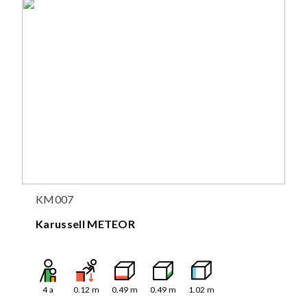
KM007
Karussell METEOR
4
a
0.12
m
0.49
m
0.49
m
1.02
m