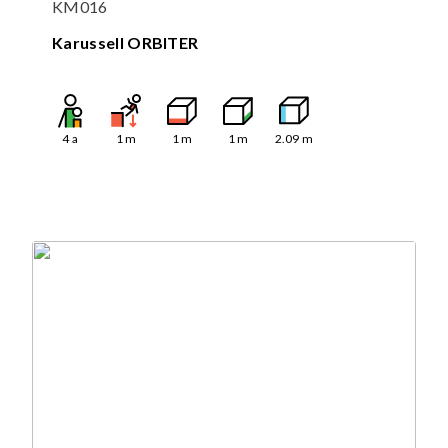
KM016
Karussell ORBITER
4
a
1
m
1
m
1
m
2.09
m