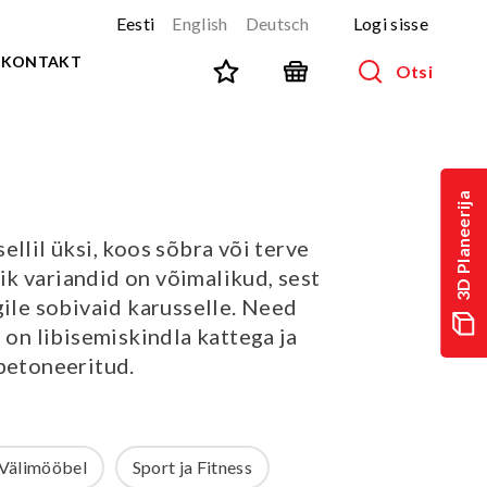
Eesti
English
Deutsch
Logi sisse
KONTAKT
Otsi
SPORT JA FITNESS
Kõik tooted
3D Planeerija
NINJA-rada
UUS!
ellil üksi, koos sõbra või terve
PARKUUR
UUS!
k variandid on võimalikud, sest
URBAN sari
UUS!
gile sobivaid karusselle. Need
Spordivahendid
, on libisemiskindla kattega ja
Välitreeningvahendid
 betoneeritud.
d
Tänavatreening
)
Roostevaba välijõusaal
Multifunktsionaalsed väljakud
Välimööbel
Sport ja Fitness
TEQ mängulauad