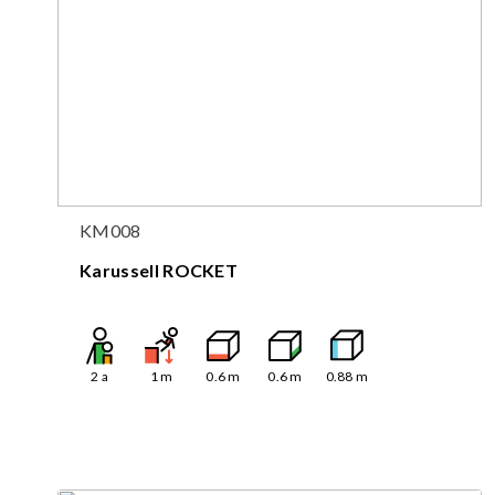
KM008
Karussell ROCKET
2
a
1
m
0.6
m
0.6
m
0.88
m