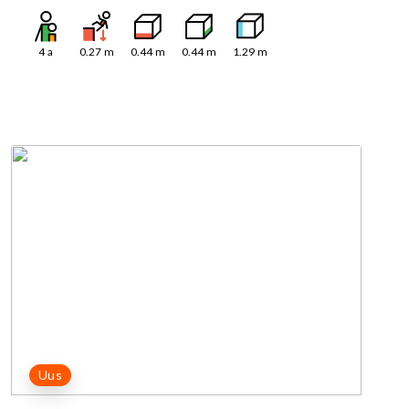
4
a
0.27
m
0.44
m
0.44
m
1.29
m
Uus