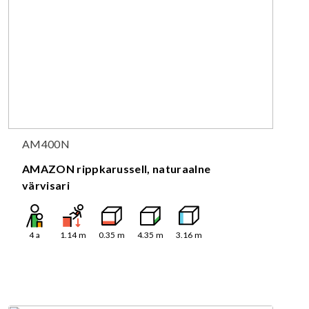
AM400N
AMAZON rippkarussell, naturaalne
värvisari
4
a
1.14
m
0.35
m
4.35
m
3.16
m