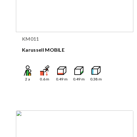
KM011
Karussell MOBILE
2
a
0.6
m
0.49
m
0.49
m
0.38
m