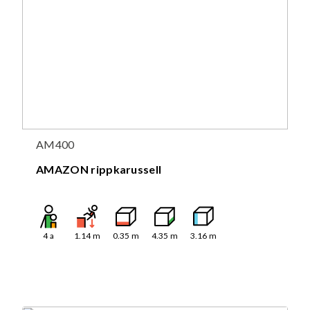
AM400
AMAZON rippkarussell
4
a
1.14
m
0.35
m
4.35
m
3.16
m