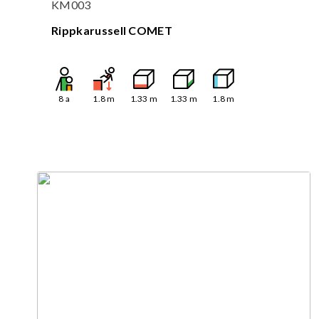
KM003
Rippkarussell COMET
8
a
1.8
m
1.33
m
1.33
m
1.8
m