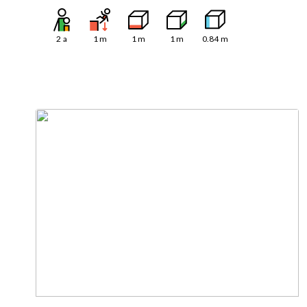
2
a
1
m
1
m
1
m
0.84
m