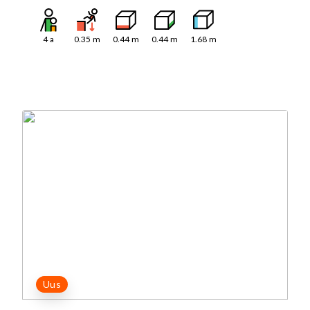
4
a
0.35
m
0.44
m
0.44
m
1.68
m
Uus