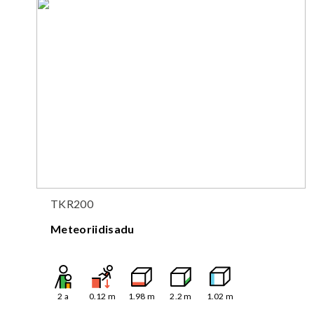
TKR200
Meteoriidisadu
2
a
0.12
m
1.98
m
2.2
m
1.02
m