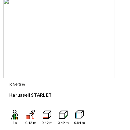
KM006
Karussell STARLET
4
a
0.12
m
0.49
m
0.49
m
0.84
m