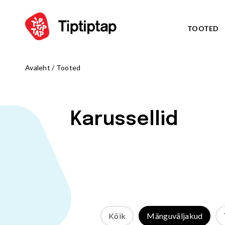
TOOTED
Avaleht
/
Tooted
TEEM
Kõik toote
NORD
UUS!
Karussellid
TRIBU
UUS!
TALUE
UUS!
ARKTI
UUS!
OCTO teem
MÄNGUVÄLJAKUD
ZODIAC te
Kõik tooted
AMAZON te
Mängulinnakud
PIRATE WO
Kõik
Mänguväljakud
Ronilad
WATER WOR