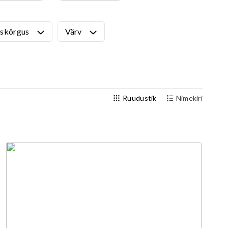
Välijõusaal
Seenioritele
skõrgus
Värv
Ruudustik
Nimekiri