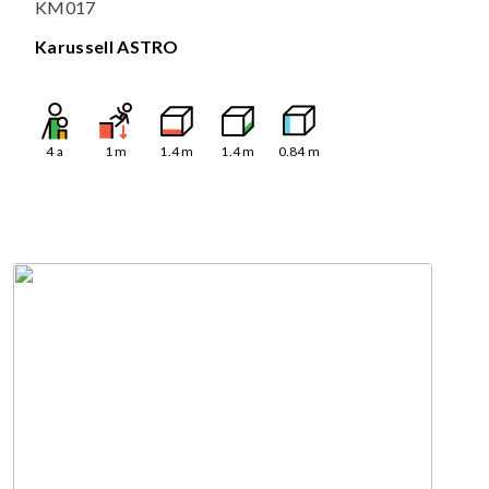
KM017
Karussell ASTRO
4
a
1
m
1.4
m
1.4
m
0.84
m