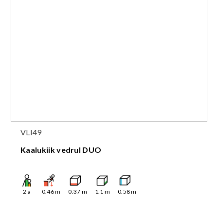
VLI49
Kaalukiik vedrul DUO
2
a
0.46
m
0.37
m
1.1
m
0.58
m