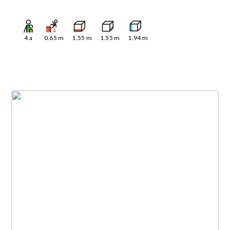
4
a
0.65
m
1.55
m
1.55
m
1.94
m