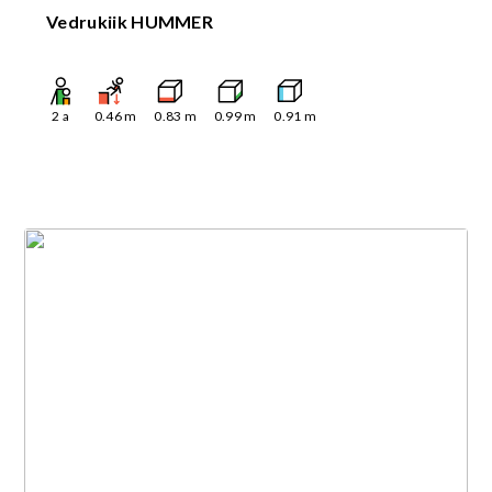
Vedrukiik HUMMER
2
a
0.46
m
0.83
m
0.99
m
0.91
m