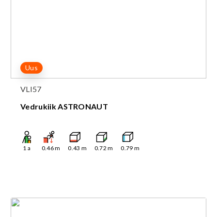
Uus
VLI57
Vedrukiik ASTRONAUT
1
a
0.46
m
0.43
m
0.72
m
0.79
m