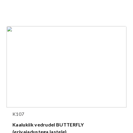
K107
Kaalukiik vedrudel BUTTERFLY
(erivajadustega lastele)