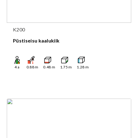
K200
Püstiseisu kaalukiik
4
a
0.88
m
0.48
m
1.75
m
1.28
m