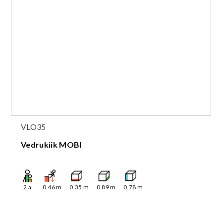
VLO35
Vedrukiik MOBI
2
a
0.46
m
0.35
m
0.89
m
0.78
m