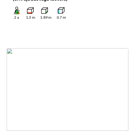
2
a
1.3
m
1.89
m
0.7
m