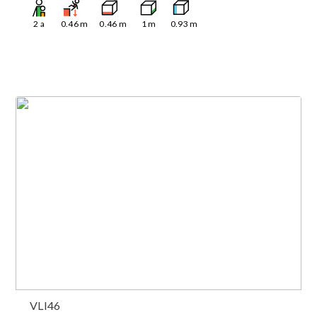
2
a
0.46
m
0.46
m
1
m
0.93
m
VLI46