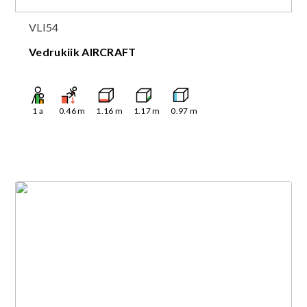
VLI54
Vedrukiik AIRCRAFT
1
a
0.46
m
1.16
m
1.17
m
0.97
m