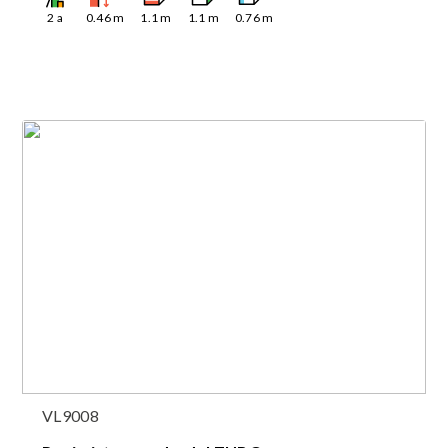
2
a
0.46
m
1.1
m
1.1
m
0.76
m
VL9008