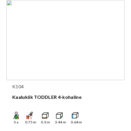
K104
Kaalukiik TODDLER 4-kohaline
3
a
0.75
m
0.3
m
3.44
m
0.64
m