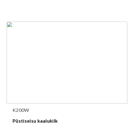
K200W
Püstiseisu kaalukiik