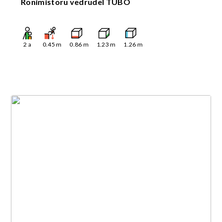
Ronimistoru vedrudel TUBO
2
a
0.45
m
0.86
m
1.23
m
1.26
m