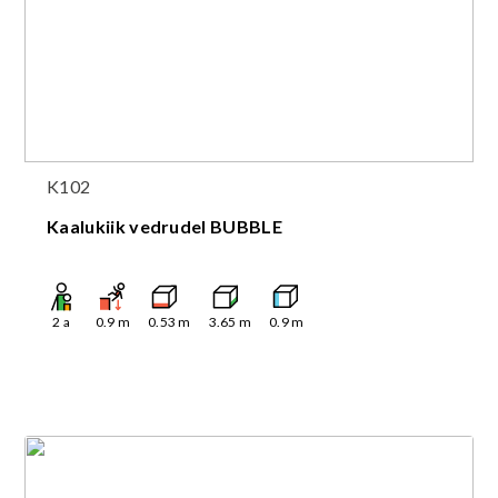
K102
Kaalukiik vedrudel BUBBLE
2
a
0.9
m
0.53
m
3.65
m
0.9
m