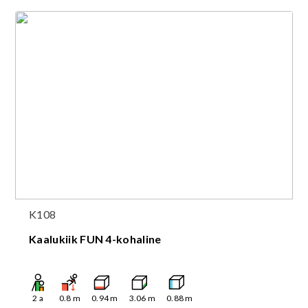
K108
Kaalukiik FUN 4-kohaline
2
a
0.8
m
0.94
m
3.06
m
0.88
m