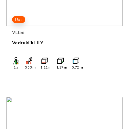
Uus
VLI56
Vedrukiik LILY
1
a
0.53
m
1.11
m
1.17
m
0.72
m