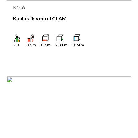
K106
Kaalukiik vedrul CLAM
3
a
0.5
m
0.5
m
2.31
m
0.94
m