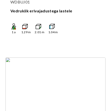
WDBUJ01
Vedrukiik erivajadustega lastele
1
a
1.29
m
2.01
m
1.04
m