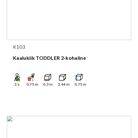
K103
Kaalukiik TODDLER 2-kohaline
3
a
0.75
m
0.3
m
3.44
m
0.75
m