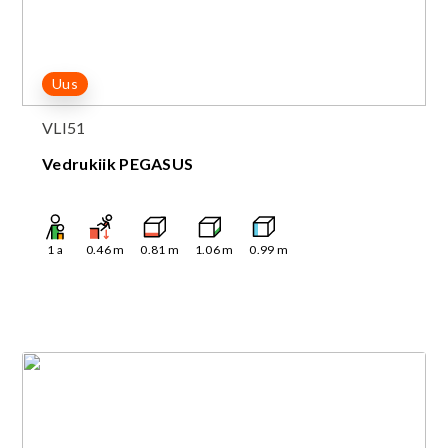
Uus
VLI51
Vedrukiik PEGASUS
1
a
0.46
m
0.81
m
1.06
m
0.99
m