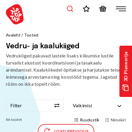
Avaleht
/
Tooted
Vedru- ja kaalukiiged
3D Planeerija
Vedrukiiged pakuvad lastele lisaks kiikumise lustile
turvalist alustust koordinatsiooni ja tasakaalu
arendamisel. Kaalukiikedel õpitakse ja harjutakse teise
inimesega arvestama ning koostööd tegema. Jagatud
rõõm on ikka topelt rõõm.
Filter
Vaikimisi
Filter
Vaikimisi
86
toodet
Ruudustik
Nimekiri
LOAD PREVIOUS