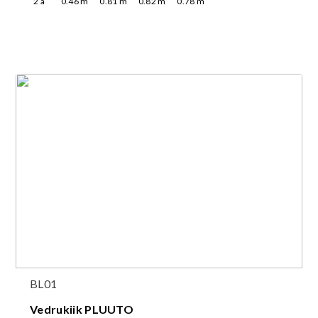
2
a
0.46
m
0.81
m
0.82
m
0.78
m
BL01
Vedrukiik PLUUTO