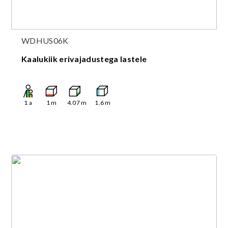
WDHUS06K
Kaalukiik erivajadustega lastele
1
a
1
m
4.07
m
1.6
m