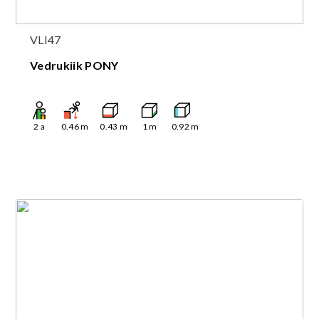
VLI47
Vedrukiik PONY
2
a
0.46
m
0.43
m
1
m
0.92
m