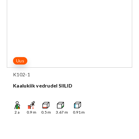
Uus
K102-1
Kaalukiik vedrudel SIILID
2
a
0.9
m
0.5
m
3.67
m
0.91
m