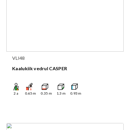
VLI48
Kaalukiik vedrul CASPER
2
a
0.65
m
0.35
m
1.3
m
0.93
m