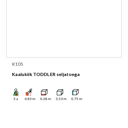
K105
Kaalukiik TODDLER seljatoega
3
a
0.85
m
0.28
m
3.53
m
0.75
m