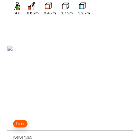
4
a
0.88
m
0.48
m
1.75
m
1.28
m
Uus
MM144