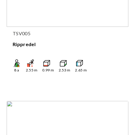
TSV005
Rippredel
8
a
2.55
m
0.99
m
2.53
m
2.65
m