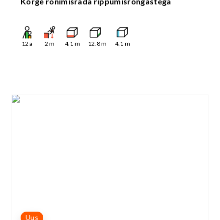
Kõrge ronimisrada rippumisrõngastega
12
a
2
m
4.1
m
12.8
m
4.1
m
Uus