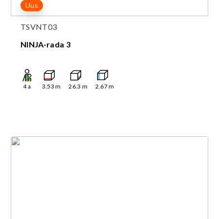
Uus
TSVNT03
NINJA-rada 3
4
a
3.53
m
26.3
m
2.67
m