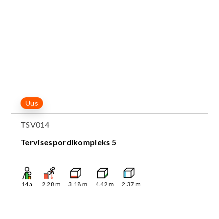
Uus
TSV014
Tervisespordikompleks 5
14
a
2.28
m
3.18
m
4.42
m
2.37
m