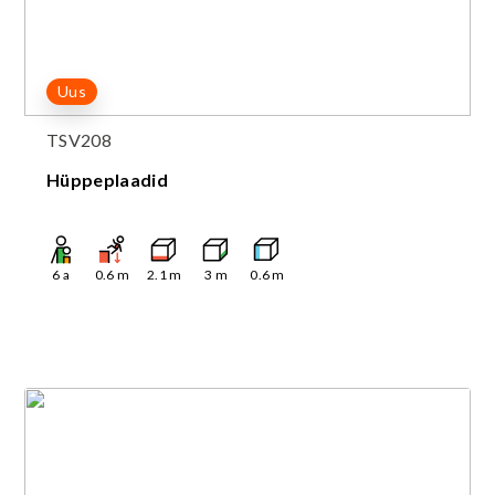
Uus
TSV208
Hüppeplaadid
6
a
0.6
m
2.1
m
3
m
0.6
m