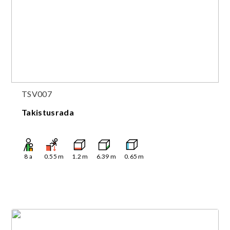
TSV007
Takistusrada
8
a
0.55
m
1.2
m
6.39
m
0.65
m