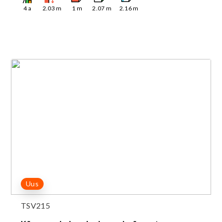
4
a
2.03
m
1
m
2.07
m
2.16
m
Uus
TSV215