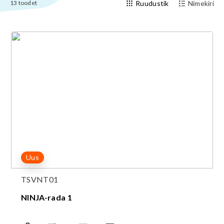
13
toodet
Ruudustik
Nimekiri
Uus
TSVNT01
NINJA-rada 1