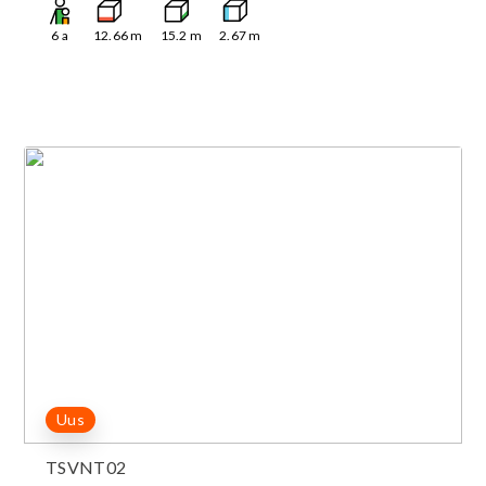
6
a
12.66
m
15.2
m
2.67
m
Uus
TSVNT02