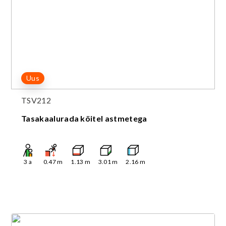
Uus
TSV212
Tasakaalurada köitel astmetega
3
a
0.47
m
1.13
m
3.01
m
2.16
m