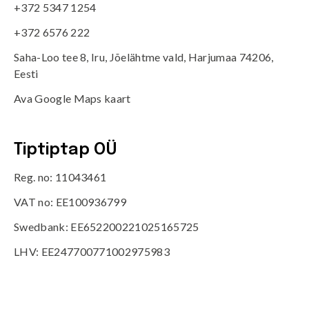
+372 5347 1254
+372 6576 222
Saha-Loo tee 8, Iru, Jõelähtme vald, Harjumaa 74206,
Eesti
Ava Google Maps kaart
Tiptiptap OÜ
Reg. no: 11043461
VAT no: EE100936799
Swedbank: EE652200221025165725
LHV: EE247700771002975983