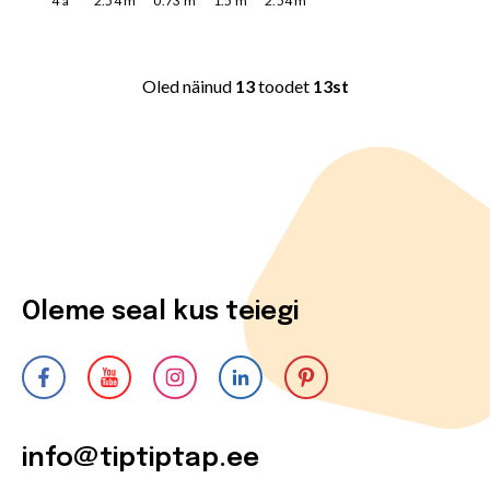
4
a
2.54
m
0.73
m
1.5
m
2.54
m
Oled näinud
13
toodet
13st
Oleme seal kus teiegi
info@tiptiptap.ee