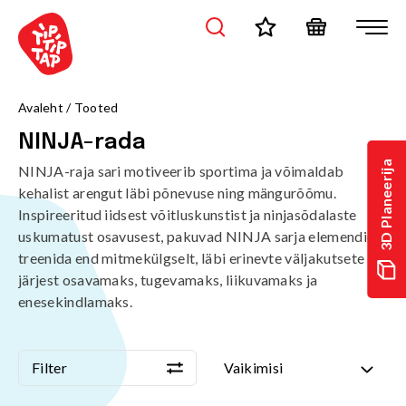
Avaleht
/
Tooted
NINJA-rada
3D Planeerija
NINJA-raja sari motiveerib sportima ja võimaldab
kehalist arengut läbi põnevuse ning mängurõõmu.
Inspireeritud iidsest võitluskunstist ja ninjasõdalaste
uskumatust osavusest, pakuvad NINJA sarja elemendid
treenida end mitmekülgselt, läbi erinevte väljakutsete
järjest osavamaks, tugevamaks, liikuvamaks ja
enesekindlamaks.
Filter
Vaikimisi
Filter
Vaikimisi