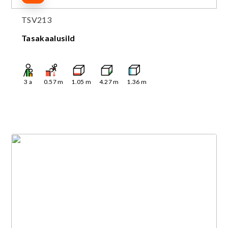
TSV213
Tasakaalusild
3
a
0.57
m
1.05
m
4.27
m
1.36
m