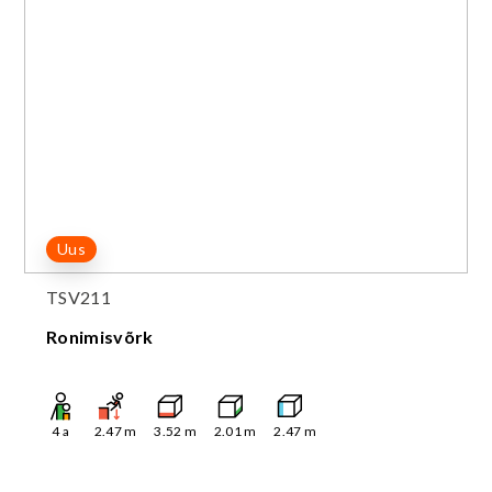
Uus
TSV211
Ronimisvõrk
4
a
2.47
m
3.52
m
2.01
m
2.47
m