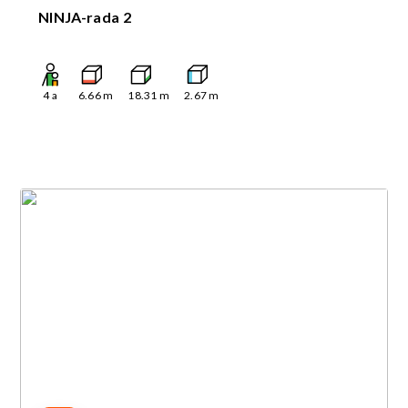
NINJA-rada 2
4
a
6.66
m
18.31
m
2.67
m