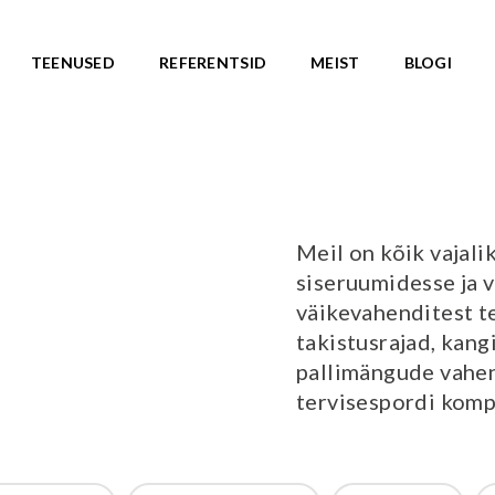
TEENUSED
REFERENTSID
MEIST
BLOGI
ASARJAD
SKATEPARGID
d
Kõik tooted
Valmislahendused
IC ROOTS
Meil on kõik vajalik
Minirambid
TE TO WILDLIFE
siseruumidesse ja v
Skatepargi elemendid
LU teemasari
väikevahenditest te
Plaza skatepargid
KA teemasari
takistusrajad, kang
Monoliitsed skatepargid
asari
pallimängude vahe
Mobiilsed skatepargi elemendi
emasari
tervisespordi komp
Pumptrackid (rattapargid
emasari
UUS!
RLD teemasari
LD teemasari