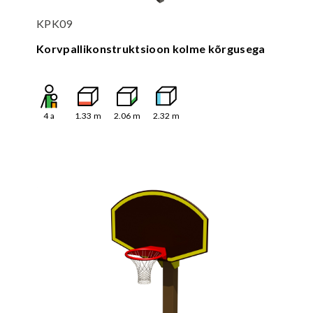
KPK09
Korvpallikonstruktsioon kolme kõrgusega
4
a
1.33
m
2.06
m
2.32
m