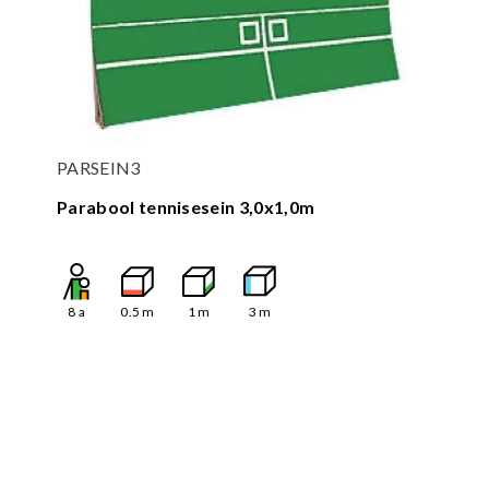
PARSEIN3
Parabool tennisesein 3,0x1,0m
8
a
0.5
m
1
m
3
m