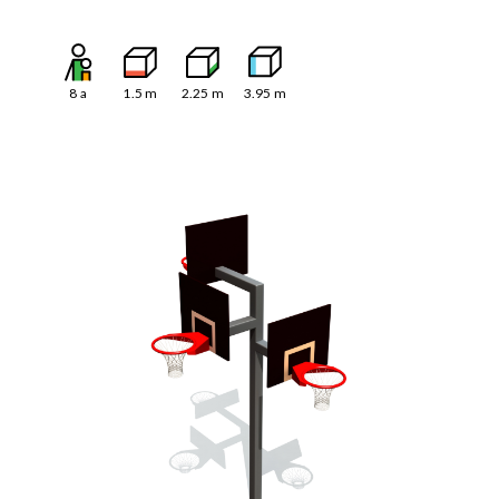
8
a
1.5
m
2.25
m
3.95
m