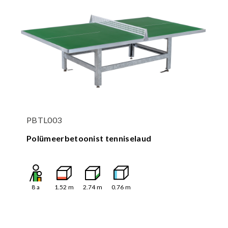
PBTL003
Polümeerbetoonist tenniselaud
8
a
1.52
m
2.74
m
0.76
m