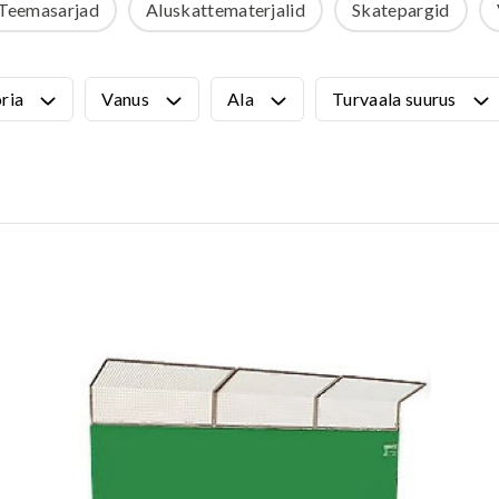
Teemasarjad
Aluskattematerjalid
Skatepargid
VÄLIMÖÖBEL
Kõik tooted
guvahendid
Linnaruumi tooted
ria
Vanus
Ala
Turvaala suurus
Laste lauad ja pingid
ATTEMATERJALID
Pargipingid
Prügikastid
d
Jalgrattahoidjad
aluskate
Aiad
d
Koerteväljaku tooted (Agility)
s
uru turvaaluskate
rukärg
pave kivikatend