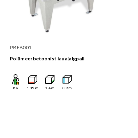
PBFB001
Polümeerbetoonist lauajalgpall
8
a
1.35
m
1.4
m
0.9
m