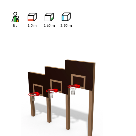
8
a
1.5
m
1.65
m
3.95
m