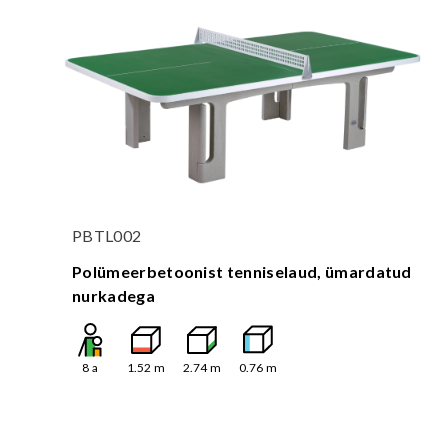
PBTL002
Polümeerbetoonist tenniselaud, ümardatud
nurkadega
8
a
1.52
m
2.74
m
0.76
m