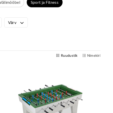
Välimööbel
Sport ja Fitness
Välijõusaal
Seenioritele
Värv
Ruudustik
Nimekiri