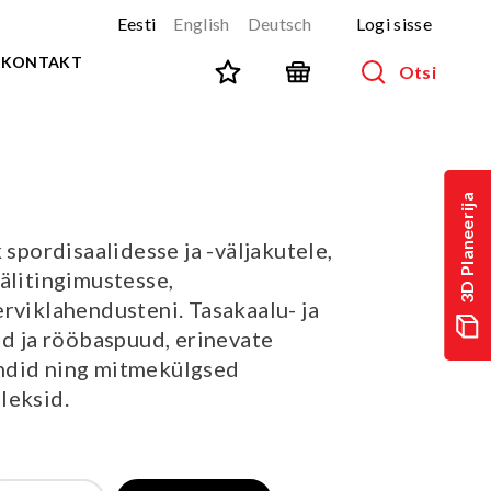
Eesti
English
Deutsch
Logi sisse
KONTAKT
Otsi
SPORT JA FITNESS
Kõik tooted
3D Planeerija
NINJA-rada
UUS!
 spordisaalidesse ja -väljakutele,
PARKUUR
UUS!
älitingimustesse,
URBAN sari
UUS!
rviklahendusteni. Tasakaalu- ja
Spordivahendid
id ja rööbaspuud, erinevate
Välitreeningvahendid
ndid ning mitmekülgsed
d
Tänavatreening
leksid.
)
Roostevaba välijõusaal
Multifunktsionaalsed väljakud
TEQ mängulauad