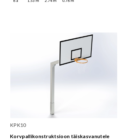
8
a
1.53
m
2.74
m
0.76
m
KPK10
Korvpallikonstruktsioon täiskasvanutele