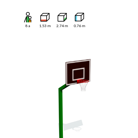
8
a
1.53
m
2.74
m
0.76
m