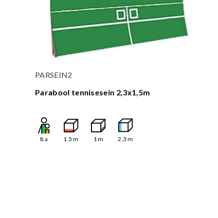
PARSEIN2
Parabool tennisesein 2,3x1,5m
8
a
1.5
m
1
m
2.3
m