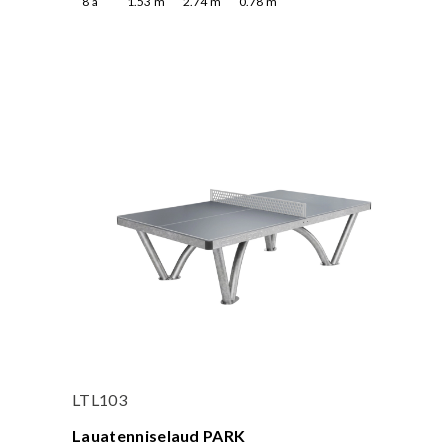
8
a
1.53
m
2.74
m
0.78
m
LTL103
Lauatenniselaud PARK