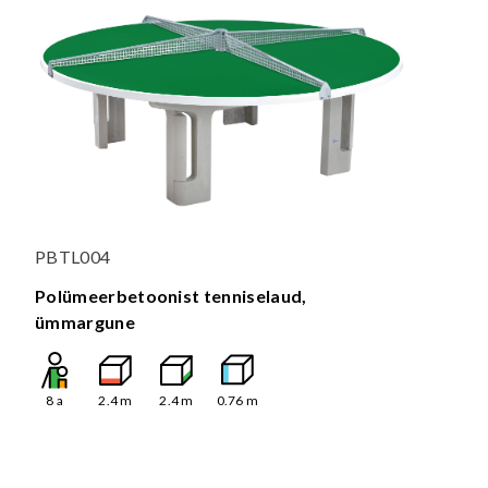
PBTL004
Polümeerbetoonist tenniselaud,
ümmargune
8
a
2.4
m
2.4
m
0.76
m