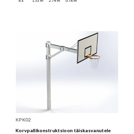
8
a
1.53
m
2.74
m
0.76
m
KPK02
Korvpallikonstruktsioon täiskasvanutele