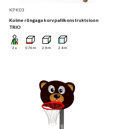
KPK03
Kolme rõngaga korvpallikonstruktsioon
TRIO
2
a
0.76
m
2.8
m
2.4
m