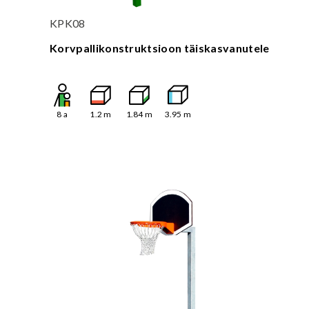
KPK08
Korvpallikonstruktsioon täiskasvanutele
8
a
1.2
m
1.84
m
3.95
m