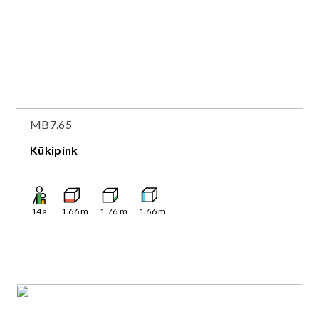
MB7.65
Kükipink
14
a
1.66
m
1.76
m
1.66
m