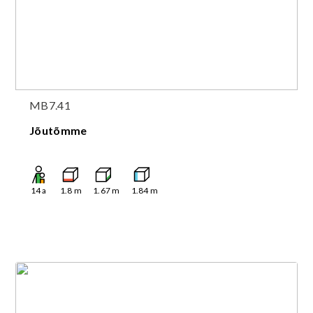
MB7.41
Jõutõmme
14
a
1.8
m
1.67
m
1.84
m