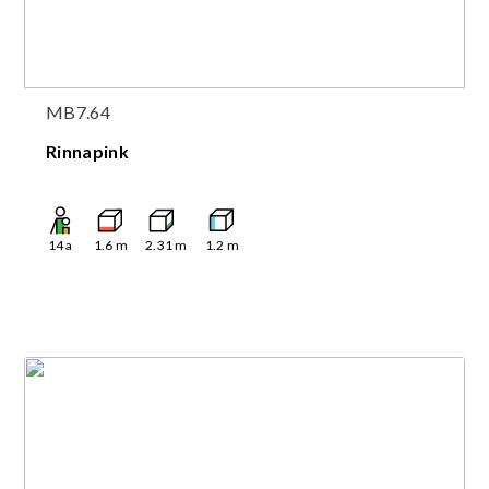
MB7.64
Rinnapink
14
a
1.6
m
2.31
m
1.2
m