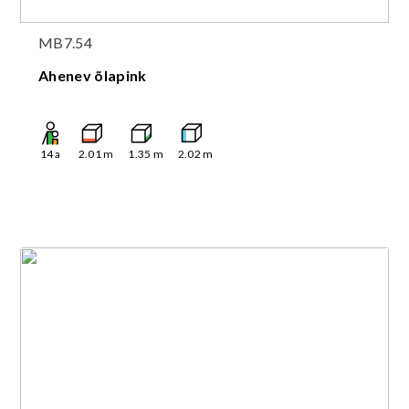
MB7.54
Ahenev õlapink
14
a
2.01
m
1.35
m
2.02
m