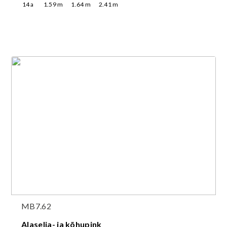
14
a
1.59
m
1.64
m
2.41
m
MB7.62
Alaselja- ja kõhupink