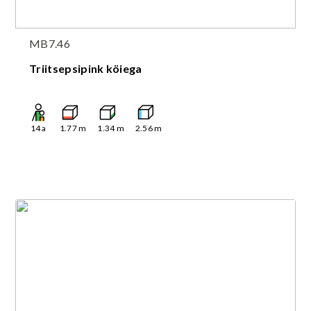
MB7.46
Triitsepsipink köiega
14
a
1.77
m
1.34
m
2.56
m