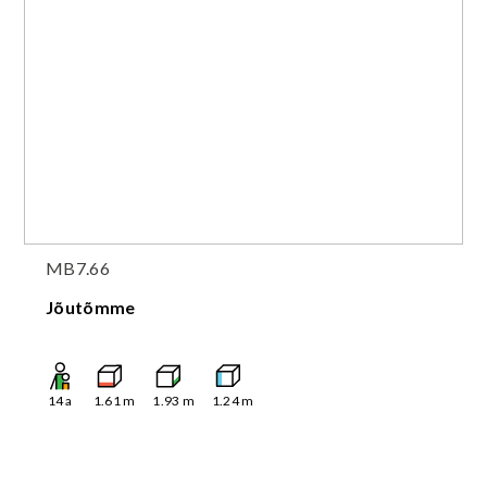
MB7.66
Jõutõmme
14
a
1.61
m
1.93
m
1.24
m