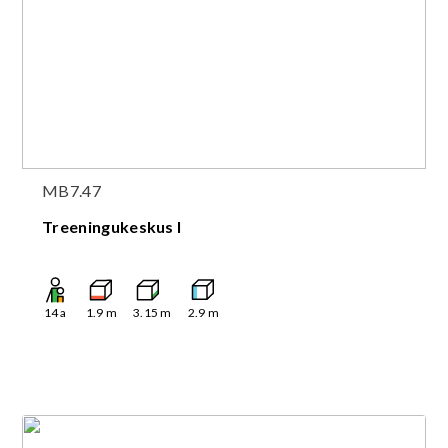
MB7.47
Treeningukeskus I
14
a
1.9
m
3.15
m
2.9
m