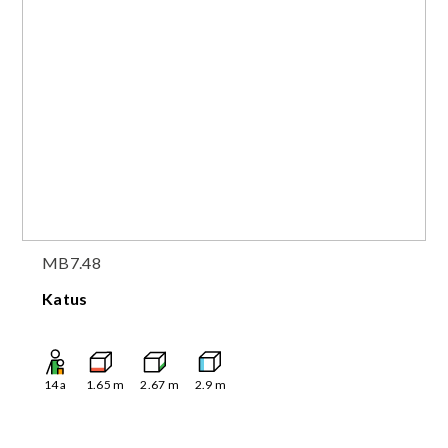
MB7.48
Katus
14
a
1.65
m
2.67
m
2.9
m