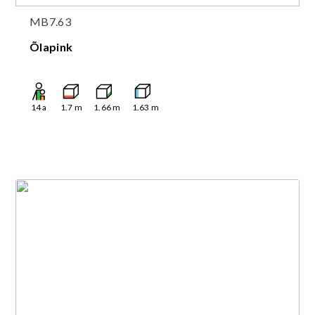
MB7.63
Õlapink
14
a
1.7
m
1.66
m
1.63
m