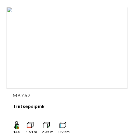
MB7.67
Triitsepsipink
14
a
1.61
m
2.35
m
0.99
m