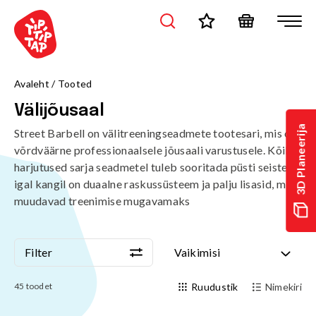
Avaleht
/
Tooted
Välijõusaal
3D Planeerija
Street Barbell on välitreeningseadmete tootesari, mis on
võrdväärne professionaalsele jõusaali varustusele. Kõik
harjutused sarja seadmetel tuleb sooritada püsti seistes,
igal kangil on duaalne raskussüsteem ja palju lisasid, mis
muudavad treenimise mugavamaks
Filter
Vaikimisi
Filter
Vaikimisi
45
toodet
Ruudustik
Nimekiri