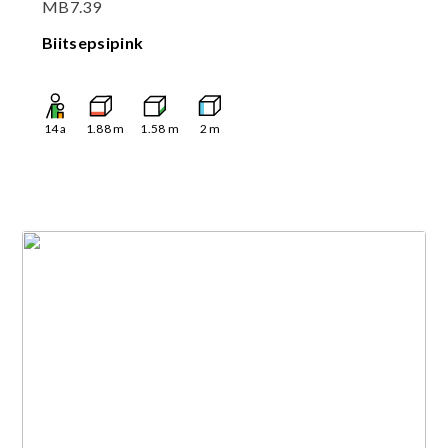
MB7.39
Biitsepsipink
14
a
1.88
m
1.58
m
2
m