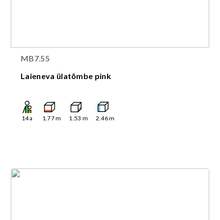
MB7.55
Laieneva ülatõmbe pink
14
a
1.77
m
1.53
m
2.46
m