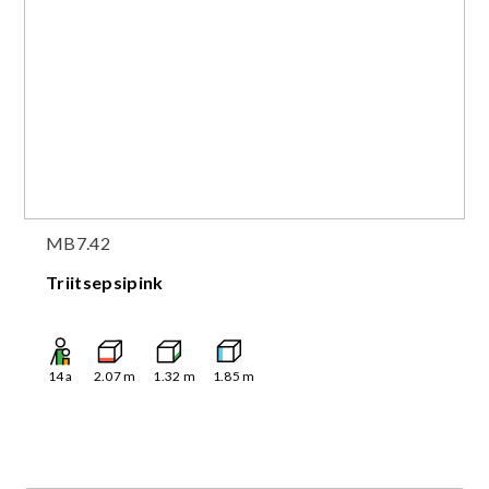
MB7.42
Triitsepsipink
14
a
2.07
m
1.32
m
1.85
m