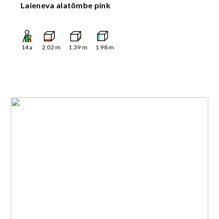
Laieneva alatõmbe pink
14
a
2.02
m
1.39
m
1.98
m