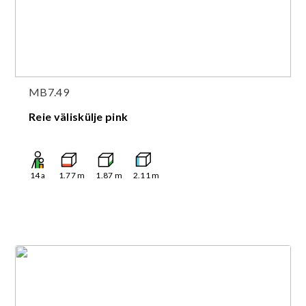
MB7.49
Reie väliskülje pink
14
a
1.77
m
1.87
m
2.11
m