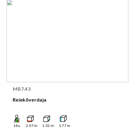
MB7.43
Reiekõverdaja
14
a
2.07
m
1.32
m
1.77
m