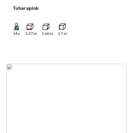
Tuharapink
14
a
2.07
m
1.66
m
1.7
m