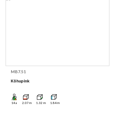
MB7.51
Kõhupink
14
a
2.07
m
1.32
m
1.84
m