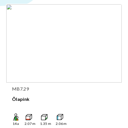
MB7.29
Õlapink
14
a
2.07
m
1.35
m
2.06
m