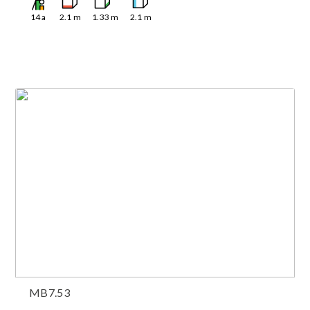
14
a
2.1
m
1.33
m
2.1
m
MB7.53