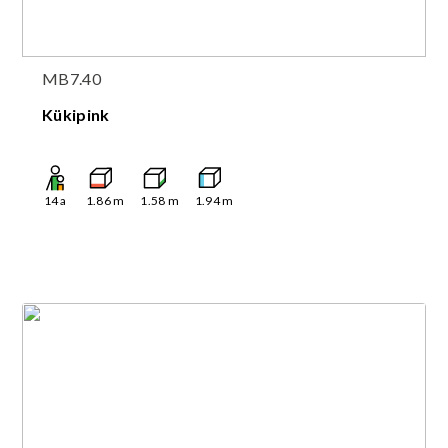
MB7.40
Kükipink
14
a
1.86
m
1.58
m
1.94
m