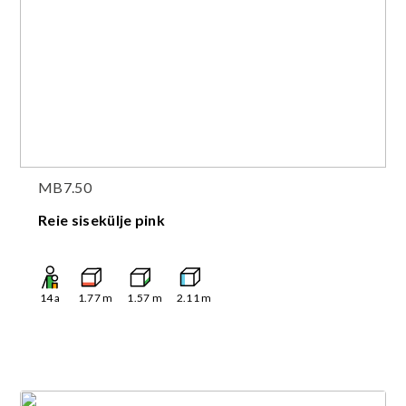
MB7.50
Reie sisekülje pink
14
a
1.77
m
1.57
m
2.11
m