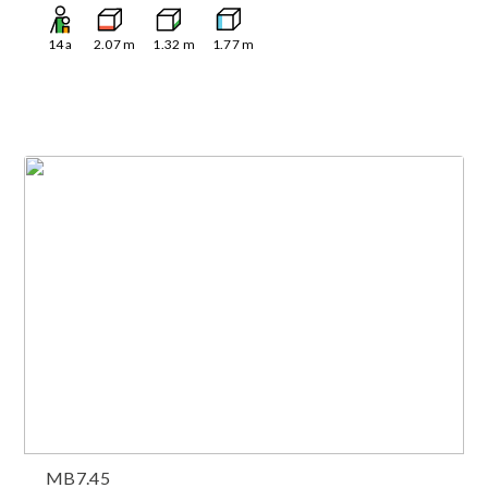
14
a
2.07
m
1.32
m
1.77
m
MB7.45