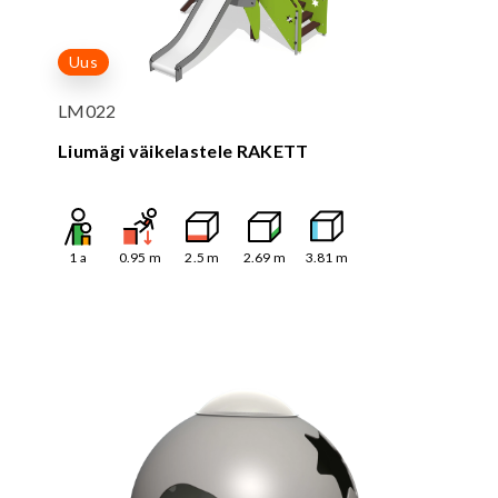
Uus
LM022
Liumägi väikelastele RAKETT
1
a
0.95
m
2.5
m
2.69
m
3.81
m