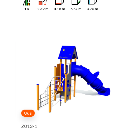
1
a
2.39
m
4.18
m
6.87
m
3.76
m
Uus
Z013-1