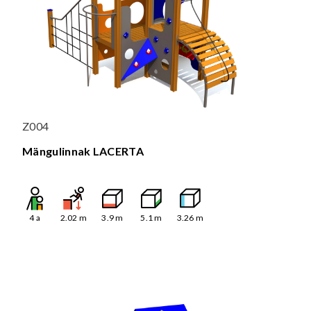
Z004
Mängulinnak LACERTA
4
a
2.02
m
3.9
m
5.1
m
3.26
m