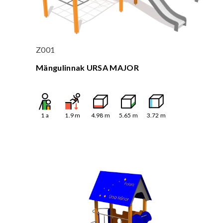
Z001
Mängulinnak URSA MAJOR
1
a
1.9
m
4.98
m
5.65
m
3.72
m