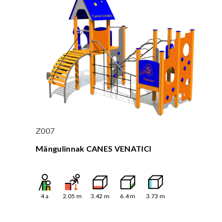
Z007
Mängulinnak CANES VENATICI
4
a
2.05
m
3.42
m
6.4
m
3.73
m