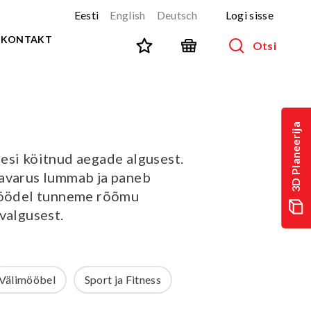
Eesti
English
Deutsch
Logi sisse
KONTAKT
Otsi
SPORT JA FITNESS
Kõik tooted
3D Planeerija
NINJA-rada
UUS!
esi köitnud aegade algusest.
PARKUUR
UUS!
avarus lummab ja paneb
URBAN sari
UUS!
l öödel tunneme rõõmu
Spordivahendid
valgusest.
Välitreeningvahendid
d
Tänavatreening
)
Roostevaba välijõusaal
Välimööbel
Sport ja Fitness
Multifunktsionaalsed väljakud
TEQ mängulauad