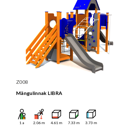
Z008
Mängulinnak LIBRA
1
a
2.06
m
4.61
m
7.33
m
3.73
m