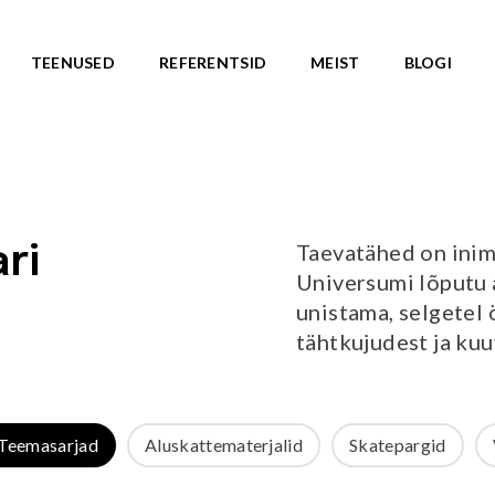
TEENUSED
REFERENTSID
MEIST
BLOGI
ASARJAD
SKATEPARGID
d
Kõik tooted
Valmislahendused
IC ROOTS
Taevatähed on inim
ri
Minirambid
TE TO WILDLIFE
Universumi lõputu 
Skatepargi elemendid
LU teemasari
unistama, selgete
Plaza skatepargid
KA teemasari
tähtkujudest ja kuu
Monoliitsed skatepargid
asari
Mobiilsed skatepargi elemendi
emasari
Pumptrackid (rattapargid
emasari
UUS!
Teemasarjad
Aluskattematerjalid
Skatepargid
RLD teemasari
LD teemasari