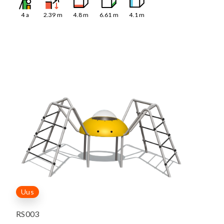
4
a
2.39
m
4.8
m
6.61
m
4.1
m
Uus
RS003