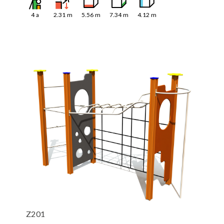
4
a
2.31
m
5.56
m
7.34
m
4.12
m
Z201