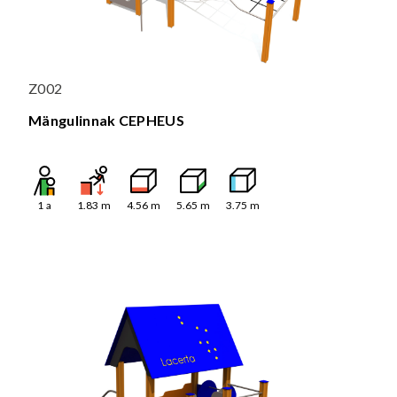
Z002
Mängulinnak CEPHEUS
1
a
1.83
m
4.56
m
5.65
m
3.75
m