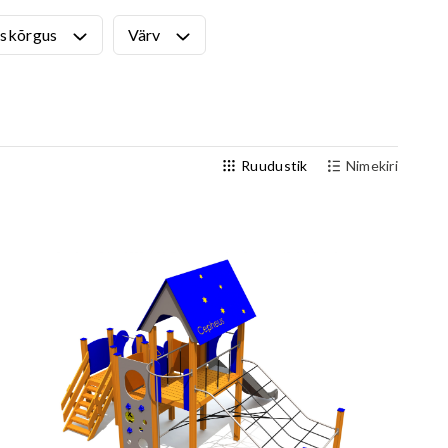
Välijõusaal
skõrgus
Värv
Seenioritele
Ruudustik
Nimekiri