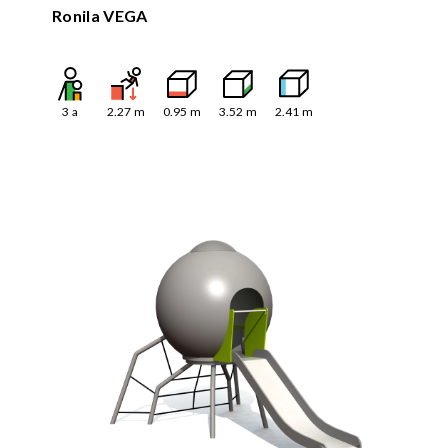
Ronila VEGA
3
a
2.27
m
0.95
m
3.52
m
2.41
m