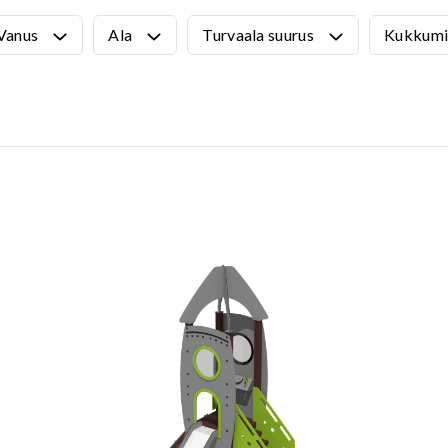
VÄLIMÖÖBEL
Vanus
Ala
Turvaala suurus
Kukkumi
Kõik tooted
guvahendid
Linnaruumi tooted
Laste lauad ja pingid
ATTEMATERJALID
Pargipingid
Prügikastid
d
Jalgrattahoidjad
aluskate
Aiad
d
Koerteväljaku tooted (Agility)
s
uru turvaaluskate
rukärg
pave kivikatend