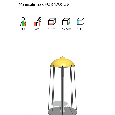
Mängulinnak FORNAXIUS
4
a
2.39
m
3.5
m
6.28
m
4.1
m