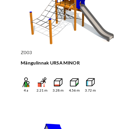
Z003
Mängulinnak URSA MINOR
4
a
2.21
m
3.28
m
4.56
m
3.72
m