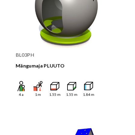
BL03PH
Mängumaja PLUUTO
4
a
1
m
1.55
m
1.55
m
1.84
m