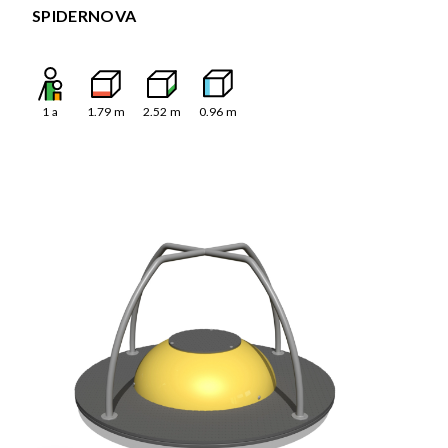
SPIDERNOVA
1
a
1.79
m
2.52
m
0.96
m