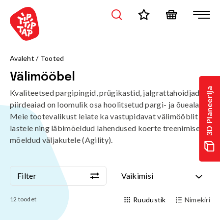
Avaleht
/
Tooted
Välimööbel
3D Planeerija
Kvaliteetsed pargipingid, prügikastid, jalgrattahoidjad ja
piirdeaiad on loomulik osa hoolitsetud pargi- ja õuealast.
Meie tootevalikust leiate ka vastupidavat välimööblit
lastele ning läbimõeldud lahendused koerte treenimiseks
mõeldud väljakutele (Agility).
Filter
Vaikimisi
Filter
Vaikimisi
12
toodet
Ruudustik
Nimekiri