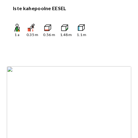
Iste kahepoolne EESEL
1
a
0.35
m
0.56
m
1.48
m
1.1
m