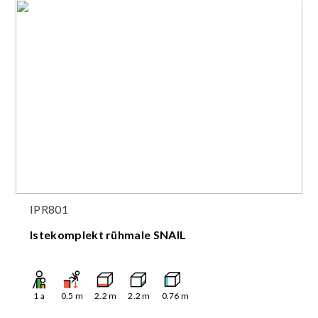
IPR801
Istekomplekt rühmale SNAIL
1
a
0.5
m
2.2
m
2.2
m
0.76
m