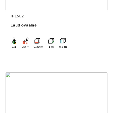
IPL602
Laud ovaalne
1
a
0.5
m
0.55
m
1
m
0.5
m