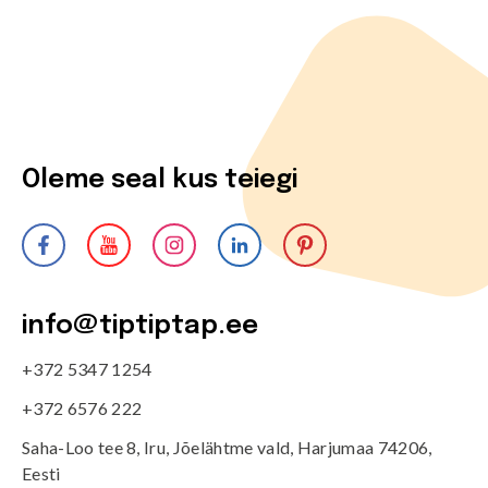
Oleme seal kus teiegi
info@tiptiptap.ee
+372 5347 1254
+372 6576 222
Saha-Loo tee 8, Iru, Jõelähtme vald, Harjumaa 74206,
Eesti