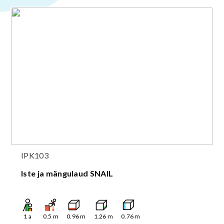
IPK103
Iste ja mängulaud SNAIL
1
a
0.5
m
0.96
m
1.26
m
0.76
m