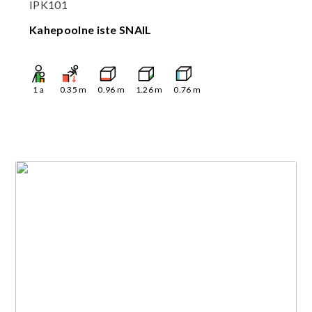
IPK101
Kahepoolne iste SNAIL
1
a
0.35
m
0.96
m
1.26
m
0.76
m