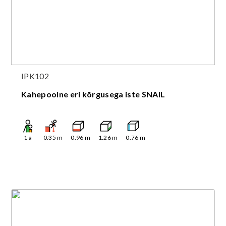
IPK102
Kahepoolne eri kõrgusega iste SNAIL
1
a
0.35
m
0.96
m
1.26
m
0.76
m