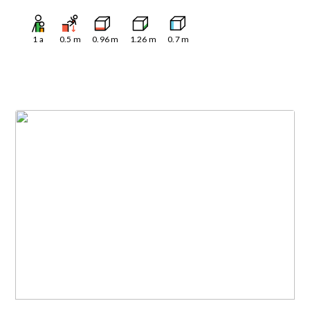
1
a
0.5
m
0.96
m
1.26
m
0.7
m