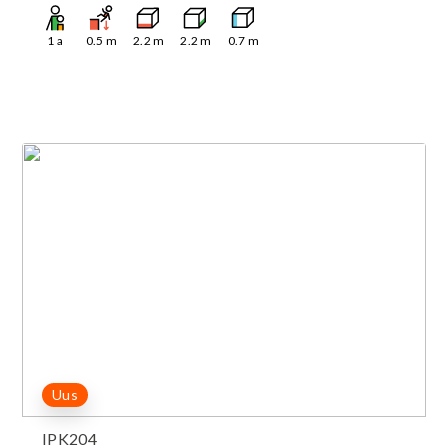
1
a
0.5
m
2.2
m
2.2
m
0.7
m
Uus
IPK204