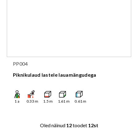
PP004
Piknikulaud lastele lauamängudega
1
a
0.33
m
1.5
m
1.61
m
0.61
m
Oled näinud
12
toodet
12st