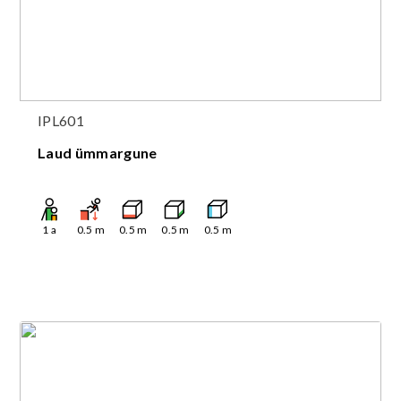
IPL601
Laud ümmargune
1
a
0.5
m
0.5
m
0.5
m
0.5
m