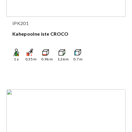
IPK201
Kahepoolne iste CROCO
1
a
0.35
m
0.96
m
1.26
m
0.7
m