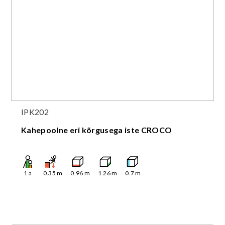
IPK202
Kahepoolne eri kõrgusega iste CROCO
1
a
0.35
m
0.96
m
1.26
m
0.7
m