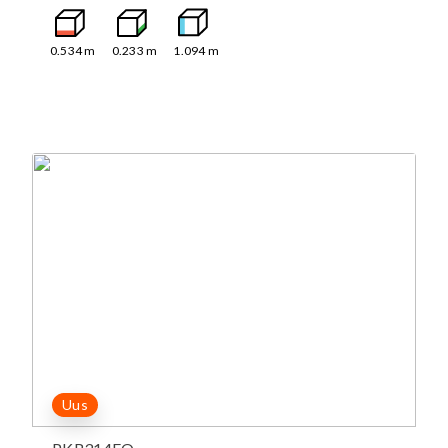
0.534
m
0.233
m
1.094
m
Uus