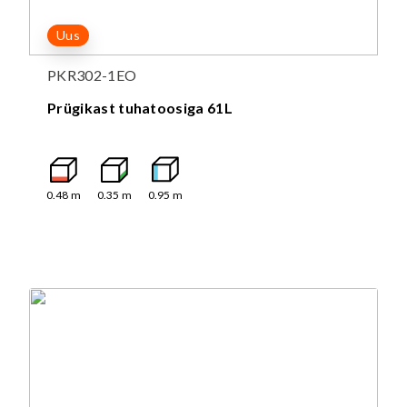
Uus
PKR302-1EO
Prügikast tuhatoosiga 61L
0.48
m
0.35
m
0.95
m