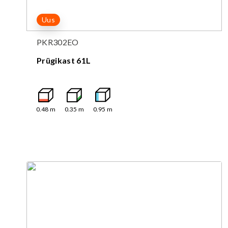
Uus
PKR302EO
Prügikast 61L
0.48
m
0.35
m
0.95
m