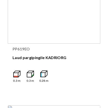
PP619EO
Laud pargipingile KADRIORG
0.3
m
0.3
m
0.28
m