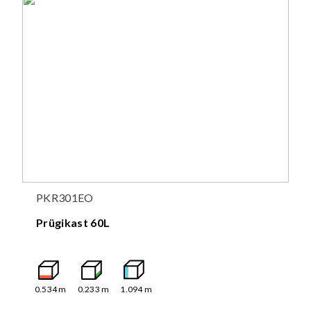
PKR301EO
Prügikast 60L
0.534
m
0.233
m
1.094
m