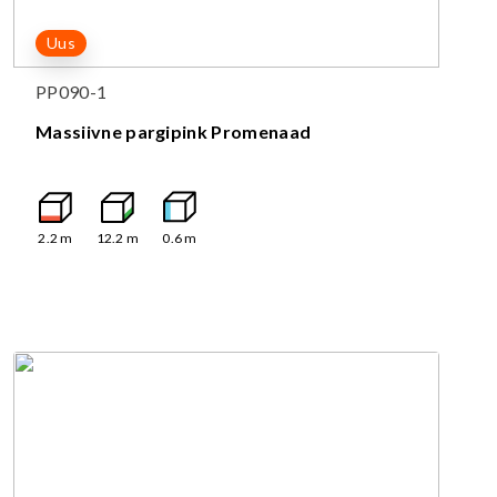
Uus
PP090-1
Massiivne pargipink Promenaad
2.2
m
12.2
m
0.6
m