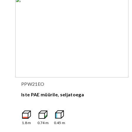
PPW21EO
Iste PAE müürile, seljatoega
1.8
m
0.74
m
0.45
m