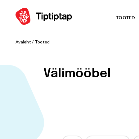
TOOTED
Avaleht
/
Tooted
TEEM
Kõik toote
NORD
UUS!
Välimööbel
TRIBU
UUS!
TALUE
UUS!
ARKTI
UUS!
OCTO teem
MÄNGUVÄLJAKUD
ZODIAC te
Kõik tooted
AMAZON te
Mängulinnakud
PIRATE WO
Ronilad
WATER WOR