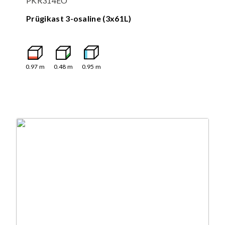
PKR314EO
Prügikast 3-osaline (3x61L)
0.97
m
0.48
m
0.95
m