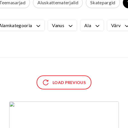
Teemasarjad
Aluskattematerjalid
Skatepargid
VÄLIMÖÖBEL
Kõik tooted
guvahendid
Linnaruumi tooted
Alamkategooria
Vanus
Ala
Värv
Laste lauad ja pingid
ATTEMATERJALID
Pargipingid
Prügikastid
d
Jalgrattahoidjad
aluskate
Aiad
d
Koerteväljaku tooted (Agility)
s
uru turvaaluskate
LOAD PREVIOUS
rukärg
pave kivikatend