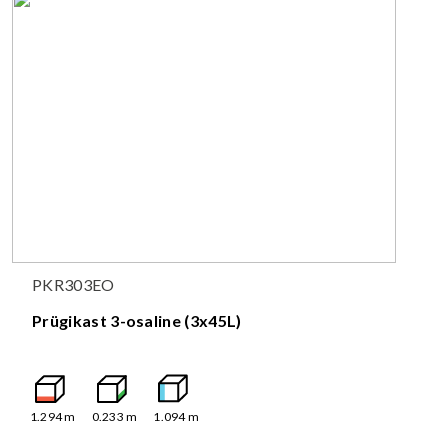
PKR303EO
Prügikast 3-osaline (3x45L)
1.294
m
0.233
m
1.094
m