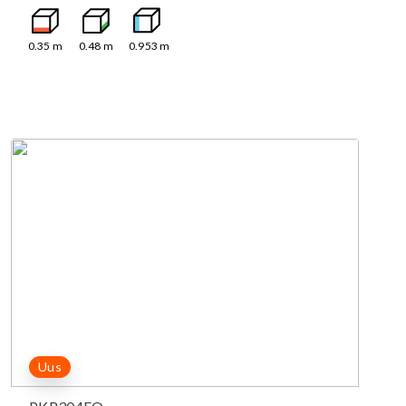
0.35
m
0.48
m
0.953
m
Uus