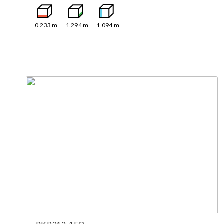
0.233
m
1.294
m
1.094
m