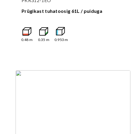
PKR312-1EO
Prügikast tuhatoosig 61L / puiduga
0.48
m
0.35
m
0.953
m