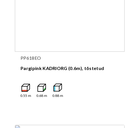
PP618EO
Pargipink KADRIORG (0.6m), tõstetud
0.55
m
0.68
m
0.88
m