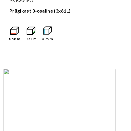
PKR304EO
Prügikast 3-osaline (3x61L)
0.98
m
0.51
m
0.95
m