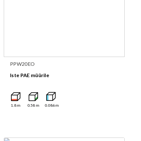
PPW20EO
Iste PAE müürile
1.8
m
0.58
m
0.086
m