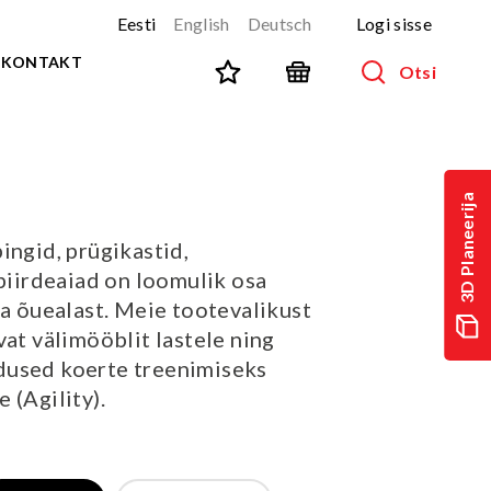
Eesti
English
Deutsch
Logi sisse
KONTAKT
Otsi
SPORT JA FITNESS
Kõik tooted
3D Planeerija
NINJA-rada
UUS!
ingid, prügikastid,
PARKUUR
UUS!
 piirdeaiad on loomulik osa
URBAN sari
UUS!
ja õuealast. Meie tootevalikust
Spordivahendid
vat välimööblit lastele ning
Välitreeningvahendid
dused koerte treenimiseks
d
Tänavatreening
 (Agility).
)
Roostevaba välijõusaal
Multifunktsionaalsed väljakud
TEQ mängulauad