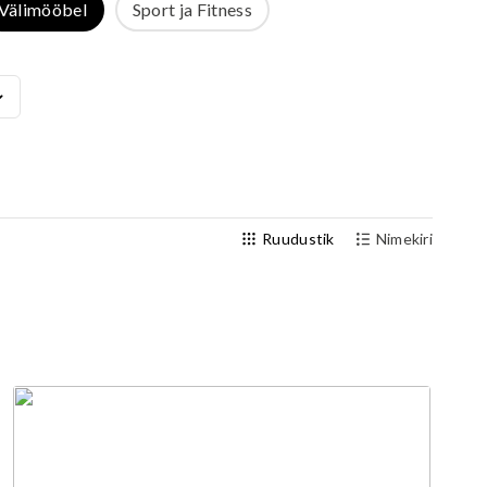
Välimööbel
Sport ja Fitness
Välijõusaal
Seenioritele
Ruudustik
Nimekiri