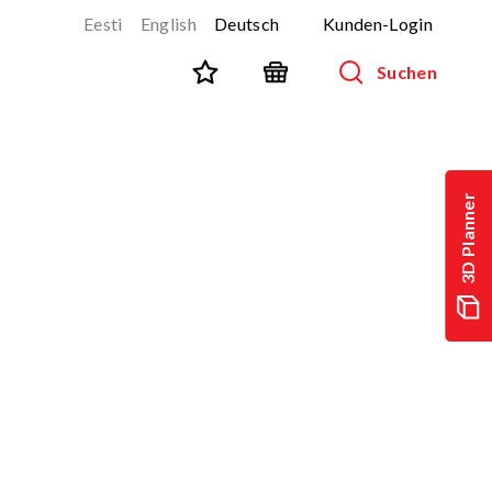
Eesti
English
Deutsch
Kunden-Login
Suchen
STADTMÖBLIERUNG
Alle Produkte anzeigen
3D Planner
Aussenmobiliar für Kinder
Parkbänke
Abfallbehälter
Fahrradständer
Zäune
Geräte für Hundeparks (Agility)
SPORT UND FITNESS