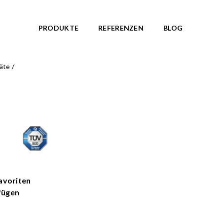
PRODUKTE
REFERENZEN
BLOG
äte
/
ANLAGEN
THEMENWELTE
kte anzeigen
Alle Produkte anzeigen
nationen
NORDIC ROOTS
NEU!
te
TRIBUTE TO WILDLIFE
NEU!
BAUERNHOF Serie
NEU!
 Federwippen
ARKTIS Serie
NEU!
und Pavillons
OCTO Serie
 Spielgeräte
ZODIAC Serie
avoriten
AMAZON Serie
fügen
Wasserspiel Geräte
PIRATENWELT Serie
d Fitnessgeräte
WASSERWELT Serie