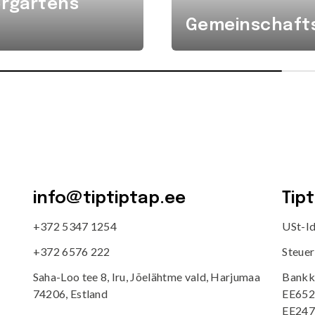
ergartens
Gemeinschafts
info@tiptiptap.ee
Tip
+372 5347 1254
USt-I
+372 6576 222
Steue
Saha-Loo tee 8, Iru, Jõelähtme vald, Harjumaa
Bankk
74206, Estland
EE652
EE247