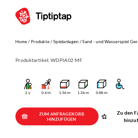
Home
/
Produkte
/
Spielanlagen
/
Sand - und Wasserspiel Ger
SPIEL
Alle Produ
Produktartikel
:
WDPIA02 MF
Spielkombi
Klettergerä
Schaukeln
Wippen und
2
y
0.6
m
1.36
m
1.36
m
0.88
m
Spielhäuser 
Thematische
Zu den F
ZUM ANFRAGEKORB
Karusselle
HINZUFÜGEN
hinzu
Sand - und 
Balance- un