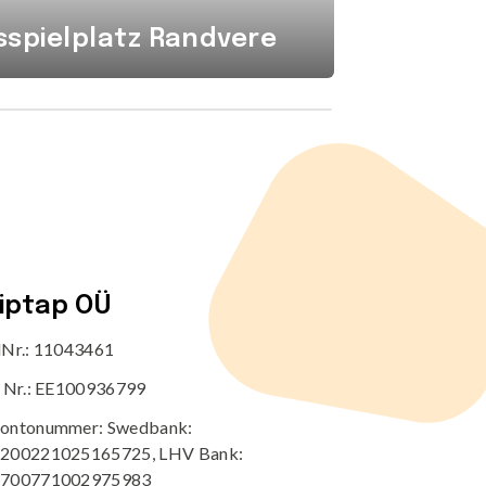
spielplatz Randvere
Mähdr
tiptap OÜ
dNr.: 11043461
r Nr.: EE100936799
ontonummer: Swedbank:
200221025165725, LHV Bank:
700771002975983