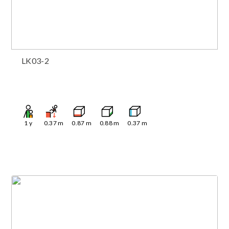
LK03-2
1
y
0.37
m
0.87
m
0.88
m
0.37
m