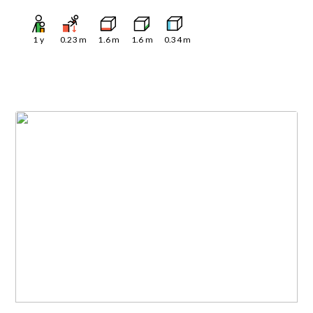
1
y
0.23
m
1.6
m
1.6
m
0.34
m