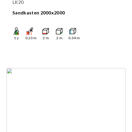
LK20
Sandkasten 2000x2000
1
y
0.23
m
2
m
2
m
0.34
m