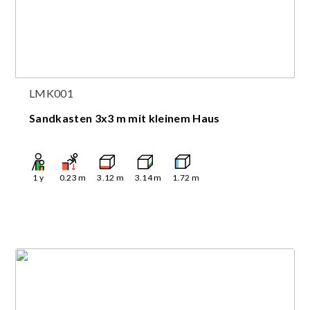
LMK001
Sandkasten 3x3 m mit kleinem Haus
1
y
0.23
m
3.12
m
3.14
m
1.72
m