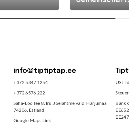
Gemeinschafts
info@tiptiptap.ee
Tip
+372 5347 1254
USt-I
+372 6576 222
Steue
Saha-Loo tee 8, Iru, Jõelähtme vald, Harjumaa
Bankk
74206, Estland
EE652
EE247
Google Maps Link