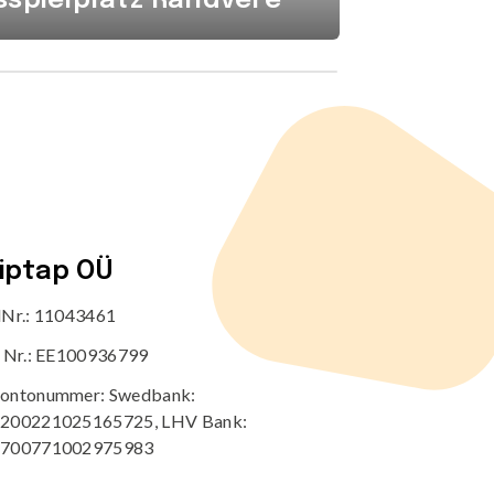
spielplatz Randvere
Mähdr
tiptap OÜ
dNr.: 11043461
r Nr.: EE100936799
ontonummer: Swedbank:
200221025165725, LHV Bank:
700771002975983