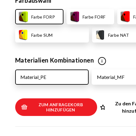
Farbauswahl
Kletternetz
3D Spielger
Farbe FORP
Farbe FORF
F
Pädagogisch
Musikinstr
Farbe SUM
Farbe NAT
Interaktive
Inklusive Sp
Materialien Kombinationen
i
Material_PE
Material_MF
Zu den F
ZUM ANFRAGEKORB
HINZUFÜGEN
hinzu