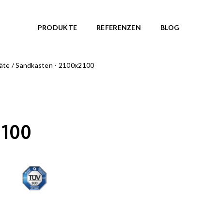
PRODUKTE
REFERENZEN
BLOG
äte
/
Sandkasten - 2100x2100
ANLAGEN
THEMENWELTE
kte anzeigen
Alle Produkte anzeigen
nationen
NORDIC ROOTS
NEU!
te
TRIBUTE TO WILDLIFE
NEU!
2100
BAUERNHOF Serie
NEU!
 Federwippen
ARKTIS Serie
NEU!
und Pavillons
OCTO Serie
 Spielgeräte
ZODIAC Serie
AMAZON Serie
Wasserspiel Geräte
PIRATENWELT Serie
d Fitnessgeräte
WASSERWELT Serie