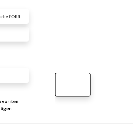
e
ROBINIE
äte und Asphaltspiele
arbe FORR
e Spiele und
SKATEANLAGEN
umente
 und Wissenschaftsprodukte
Alle Produkte anzeigen
ielgeräte
Vorgefertigtes Skatepark-Desi
Minirampen
Einzelne Skatepark Elemente
PLAZA Skatepark
MONO-Skateparks
Mobile Skatepark-Elemente
avoriten
fügen