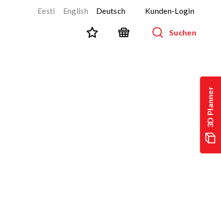
Eesti
English
Deutsch
Kunden-Login
Suchen
STADTMÖBLIERUNG
Alle Produkte anzeigen
3D Planner
Aussenmobiliar für Kinder
Parkbänke
Abfallbehälter
Fahrradständer
Zäune
Geräte für Hundeparks (Agility)
SPORT UND FITNESS