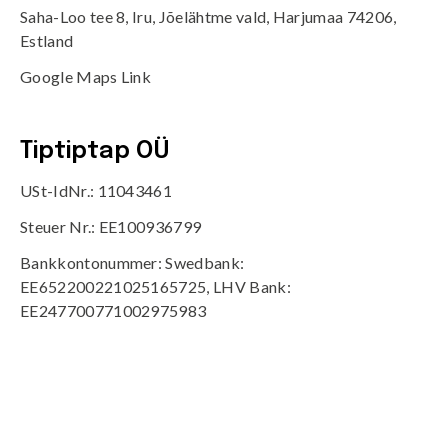
Saha-Loo tee 8, Iru, Jõelähtme vald, Harjumaa 74206,
Estland
Google Maps Link
Tiptiptap OÜ
USt-IdNr.: 11043461
Steuer Nr.: EE100936799
Bankkontonummer: Swedbank:
EE652200221025165725, LHV Bank:
EE247700771002975983