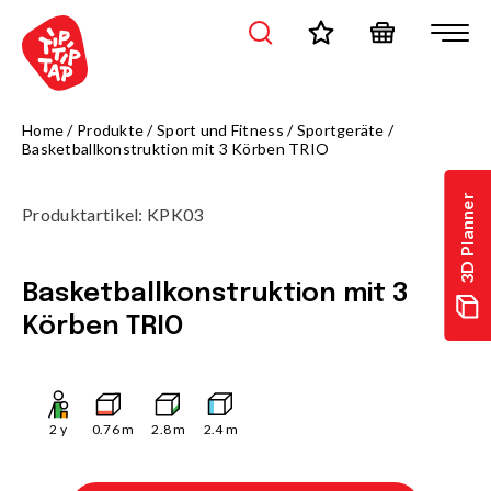
Home
/
Produkte
/
Sport und Fitness
/
Sportgeräte
/
Basketballkonstruktion mit 3 Körben TRIO
3D Planner
Produktartikel
:
KPK03
Basketballkonstruktion mit 3
Körben TRIO
2
y
0.76
m
2.8
m
2.4
m