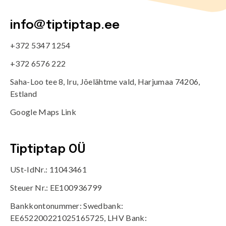
info@tiptiptap.ee
+372 5347 1254
+372 6576 222
Saha-Loo tee 8, Iru, Jõelähtme vald, Harjumaa 74206,
Estland
Google Maps Link
Tiptiptap OÜ
USt-IdNr.: 11043461
Steuer Nr.: EE100936799
Bankkontonummer: Swedbank:
EE652200221025165725, LHV Bank: