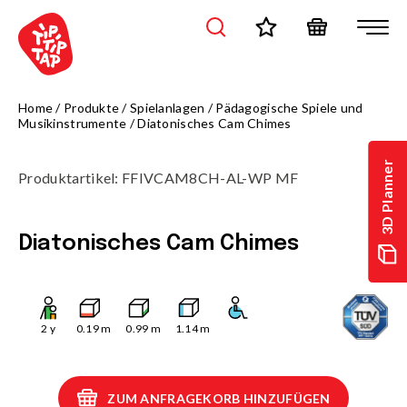
Home
/
Produkte
/
Spielanlagen
/
Pädagogische Spiele und
Musikinstrumente
/
Diatonisches Cam Chimes
3D Planner
Produktartikel
:
FFIVCAM8CH-AL-WP MF
Diatonisches Cam Chimes
2
y
0.19
m
0.99
m
1.14
m
ZUM ANFRAGEKORB HINZUFÜGEN