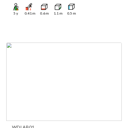
5
y
0.41
m
0.6
m
1.1
m
0.5
m
WDLAB01