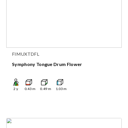
FIMUXTDFL
Symphony Tongue Drum Flower
2
y
0.43
m
0.49
m
1.03
m