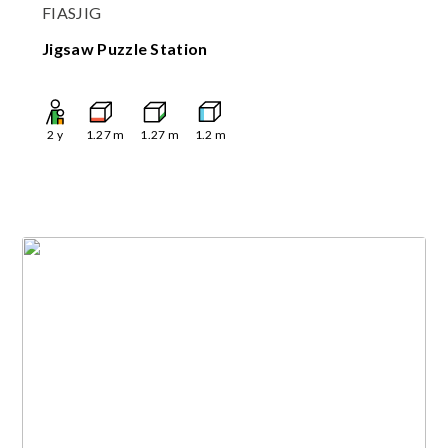
FIASJIG
Jigsaw Puzzle Station
2
y
1.27
m
1.27
m
1.2
m