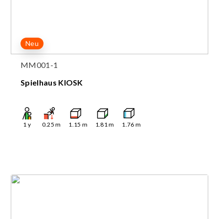
Neu
MM001-1
Spielhaus KIOSK
1
y
0.25
m
1.15
m
1.81
m
1.76
m