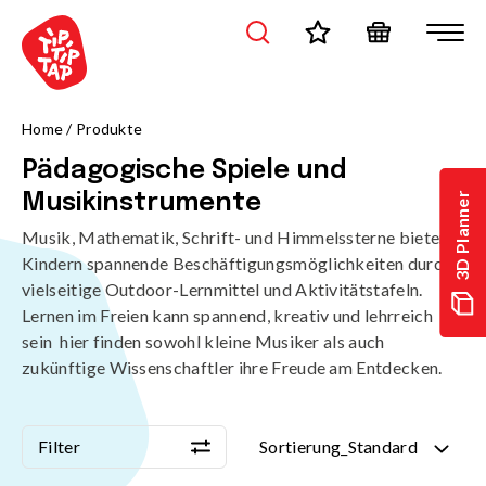
/de/produkte/spielanlagen/paedagogische-spiele-und-musikins
Home
/
Produkte
Pädagogische Spiele und
3D Planner
Musikinstrumente
Musik, Mathematik, Schrift- und Himmelssterne bieten
Kindern spannende Beschäftigungsmöglichkeiten durch
vielseitige Outdoor-Lernmittel und Aktivitätstafeln.
Lernen im Freien kann spannend, kreativ und lehrreich
sein  hier finden sowohl kleine Musiker als auch
zukünftige Wissenschaftler ihre Freude am Entdecken.
Filter
Sortierung_Standard
Filter
Sortierung_Standard