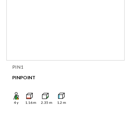
PIN1
PINPOINT
4
y
1.16
m
2.35
m
1.2
m