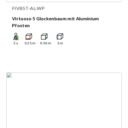
FIVB5T-AL-WP
Virtuoso 5 Glockenbaum mit Aluminium
Pfosten
2
y
0.21
m
0.56
m
1
m