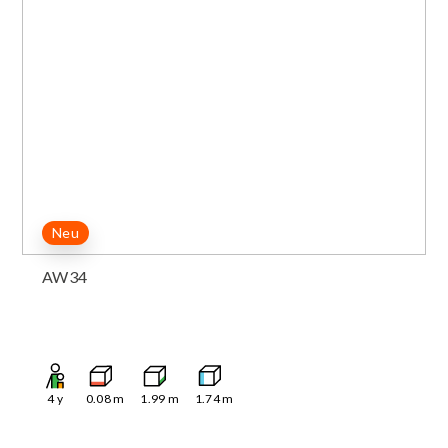
Neu
AW34
4
y
0.08
m
1.99
m
1.74
m