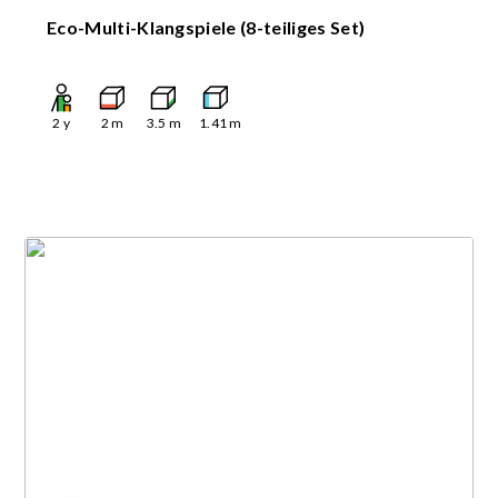
Eco-Multi-Klangspiele (8-teiliges Set)
2
y
2
m
3.5
m
1.41
m