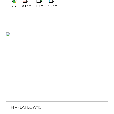
2
y
0.17
m
1.4
m
1.07
m
FIVFLATLOW45