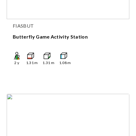
FIASBUT
Butterfly Game Activity Station
2
y
1.31
m
1.31
m
1.08
m