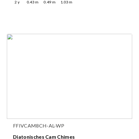
2
y
0.43
m
0.49
m
1.03
m
FFIVCAM8CH-AL-WP
Diatonisches Cam Chimes