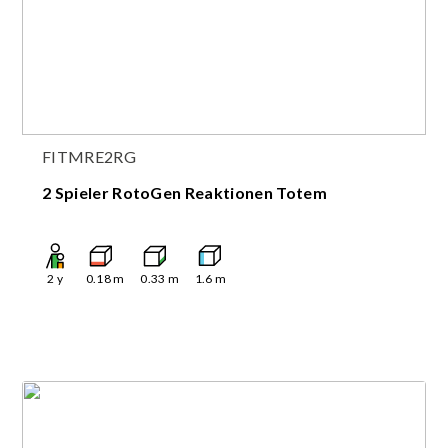
FITMRE2RG
2 Spieler RotoGen Reaktionen Totem
2
y
0.18
m
0.33
m
1.6
m