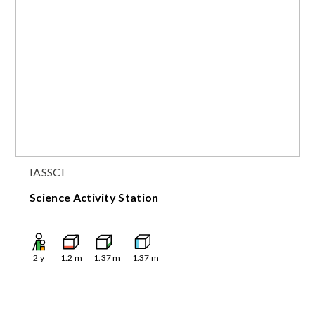
IASSCI
Science Activity Station
2
y
1.2
m
1.37
m
1.37
m