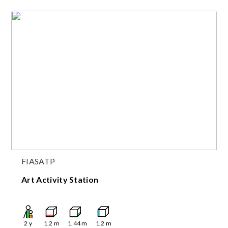
FIASATP
Art Activity Station
2
y
1.2
m
1.44
m
1.2
m