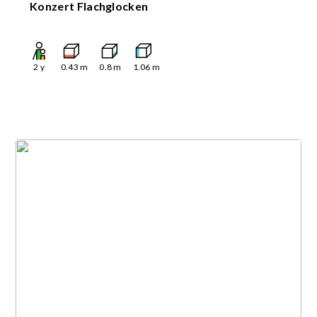
Konzert Flachglocken
2
y
0.43
m
0.8
m
1.06
m