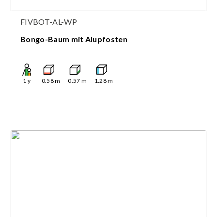
FIVBOT-AL-WP
Bongo-Baum mit Alupfosten
1
y
0.58
m
0.57
m
1.28
m