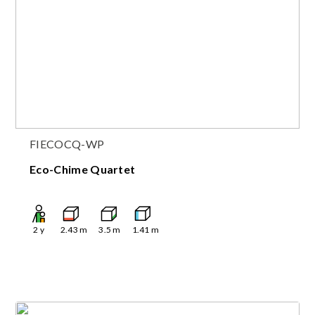
FIECOCQ-WP
Eco-Chime Quartet
2
y
2.43
m
3.5
m
1.41
m