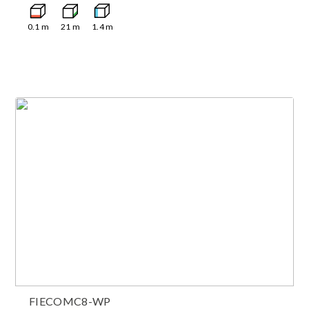
0.1
m
21
m
1.4
m
FIECOMC8-WP