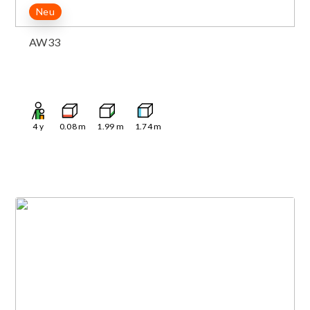
Neu
AW33
4
y
0.08
m
1.99
m
1.74
m