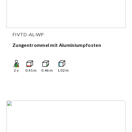
FIVTD-AL-WP
Zungentrommel mit Aluminiumpfosten
2
y
0.41
m
0.46
m
1.02
m