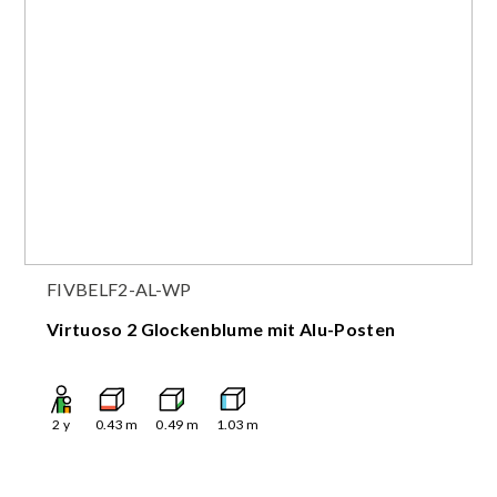
FIVBELF2-AL-WP
Virtuoso 2 Glockenblume mit Alu-Posten
2
y
0.43
m
0.49
m
1.03
m