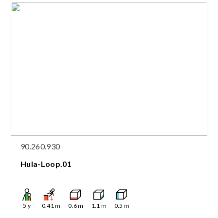
90.260.930
Hula-Loop.01
5
y
0.41
m
0.6
m
1.1
m
0.5
m