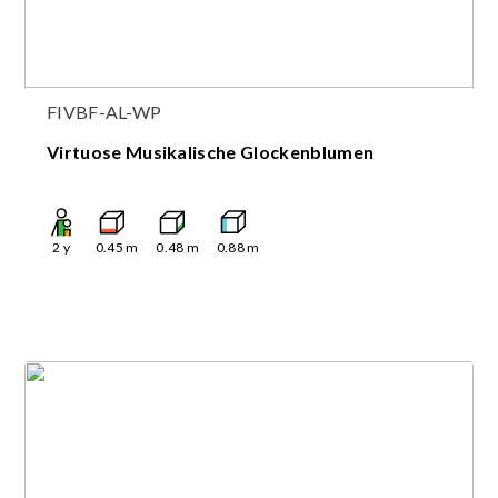
FIVBF-AL-WP
Virtuose Musikalische Glockenblumen
2
y
0.45
m
0.48
m
0.88
m