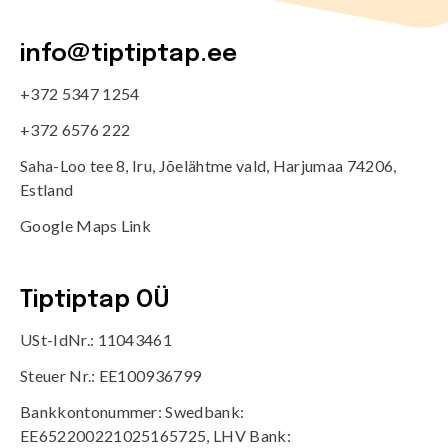
info@tiptiptap.ee
+372 5347 1254
+372 6576 222
Saha-Loo tee 8, Iru, Jõelähtme vald, Harjumaa 74206,
Estland
Google Maps Link
Tiptiptap OÜ
USt-IdNr.: 11043461
Steuer Nr.: EE100936799
Bankkontonummer: Swedbank:
EE652200221025165725, LHV Bank: