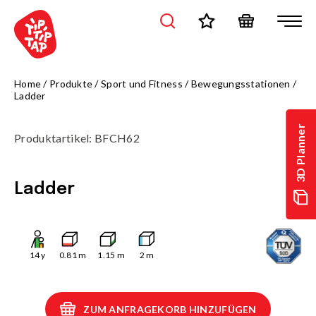
Home
/
Produkte
/
Sport und Fitness
/
Bewegungsstationen
/
Ladder
3D Planner
Produktartikel
:
BFCH62
Ladder
14
y
0.81
m
1.15
m
2
m
ZUM ANFRAGEKORB HINZUFÜGEN