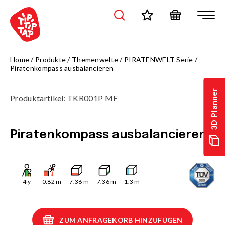
Home
/
Produkte
/
Themenwelte
/
PIRATENWELT Serie
/
Piratenkompass ausbalancieren
3D Planner
Produktartikel
:
TKR001P MF
Piratenkompass ausbalancieren
4
y
0.82
m
7.36
m
7.36
m
1.3
m
ZUM ANFRAGEKORB HINZUFÜGEN