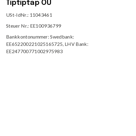
Tiptiptap OÜ
USt-IdNr.: 11043461
Steuer Nr.: EE100936799
Bankkontonummer: Swedbank:
EE652200221025165725, LHV Bank:
EE247700771002975983