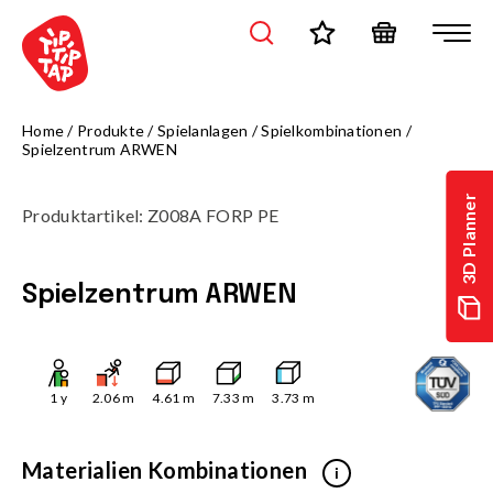
Home
/
Produkte
/
Spielanlagen
/
Spielkombinationen
/
Spielzentrum ARWEN
3D Planner
Produktartikel
:
Z008A FORP PE
Spielzentrum ARWEN
1
y
2.06
m
4.61
m
7.33
m
3.73
m
Materialien Kombinationen
i