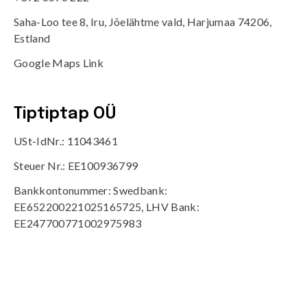
Saha-Loo tee 8, Iru, Jõelähtme vald, Harjumaa 74206,
Estland
Google Maps Link
Tiptiptap OÜ
USt-IdNr.: 11043461
Steuer Nr.: EE100936799
Bankkontonummer: Swedbank:
EE652200221025165725, LHV Bank:
EE247700771002975983