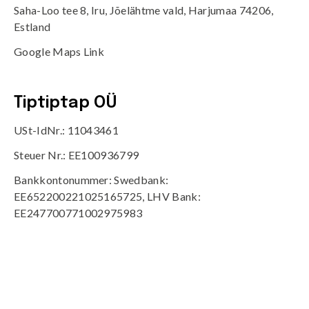
Saha-Loo tee 8, Iru, Jõelähtme vald, Harjumaa 74206,
Estland
Google Maps Link
Tiptiptap OÜ
USt-IdNr.: 11043461
Steuer Nr.: EE100936799
Bankkontonummer: Swedbank:
EE652200221025165725, LHV Bank:
EE247700771002975983