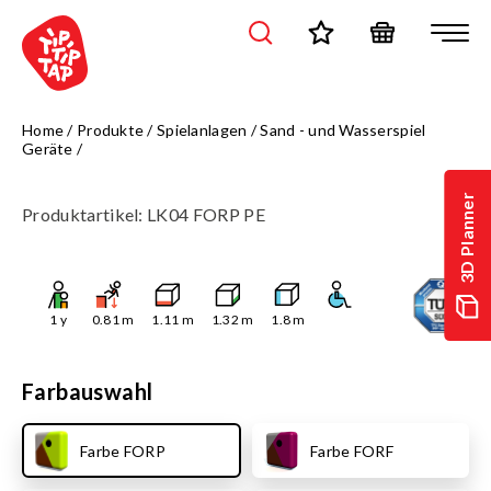
Home
/
Produkte
/
Spielanlagen
/
Sand - und Wasserspiel
Geräte
/
3D Planner
Produktartikel
:
LK04 FORP PE
1
y
0.81
m
1.11
m
1.32
m
1.8
m
Farbauswahl
Farbe FORP
Farbe FORF