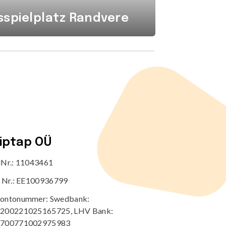
spielplatz Randvere
Mähdr
tiptap OÜ
dNr.: 11043461
r Nr.: EE100936799
ontonummer: Swedbank:
200221025165725, LHV Bank:
700771002975983