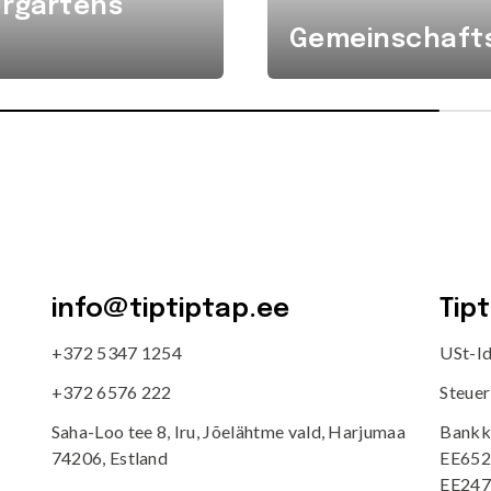
ergartens
Gemeinschafts
info@tiptiptap.ee
Tip
+372 5347 1254
USt-I
+372 6576 222
Steue
Saha-Loo tee 8, Iru, Jõelähtme vald, Harjumaa
Bankk
74206, Estland
EE652
EE247