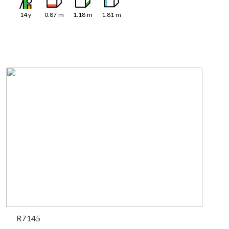
14
y
0.87
m
1.18
m
1.81
m
R7145