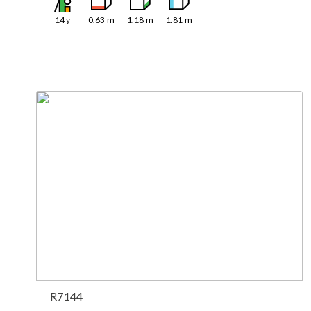
14
y
0.63
m
1.18
m
1.81
m
R7144