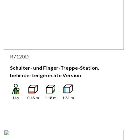
R7120D
Schulter- und Finger-Treppe-Station,
behindertengerechte Version
14
y
0.48
m
1.18
m
1.81
m