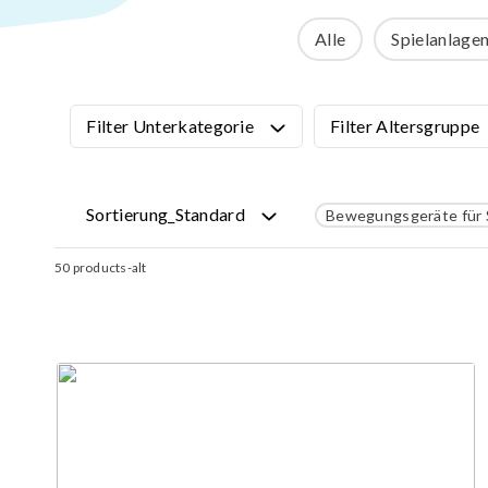
Kletternetz
Alle
Spielanlage
3D Spielger
Pädagogisch
Musikinstr
Filter Unterkategorie
Filter Altersgruppe
Interaktive
Filter
Sortierung_Standard
Inklusive Sp
Sortierung_Standard
Bewegungsgeräte für 
50
products-alt