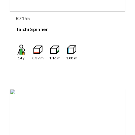
R7155
Taichi Spinner
14
y
0.39
m
1.16
m
1.08
m