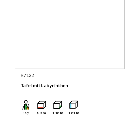
R7122
Tafel mit Labyrinthen
14
y
0.5
m
1.18
m
1.81
m