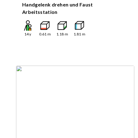
Handgelenk drehen und Faust
Arbeitsstation
14
y
0.61
m
1.18
m
1.81
m