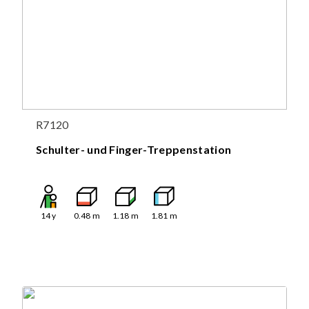
R7120
Schulter- und Finger-Treppenstation
14
y
0.48
m
1.18
m
1.81
m