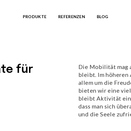
en?page=1&sort=standard
PRODUKTE
REFERENZEN
BLOG
ANLAGEN
THEMENWELTE
kte anzeigen
Alle Produkte anzeigen
nationen
NORDIC ROOTS
NEU!
Die Mobilität mag
te für
te
TRIBUTE TO WILDLIFE
NEU!
bleibt. Im höheren 
BAUERNHOF Serie
NEU!
allem um die Freud
 Federwippen
ARKTIS Serie
NEU!
bieten wir eine vie
und Pavillons
OCTO Serie
bleibt Aktivität e
 Spielgeräte
ZODIAC Serie
dass man sich übera
AMAZON Serie
und die Seele zufri
Wasserspiel Geräte
PIRATENWELT Serie
d Fitnessgeräte
WASSERWELT Serie