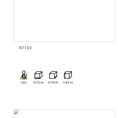
R7110
14
y
0.51
m
0.79
m
1.81
m