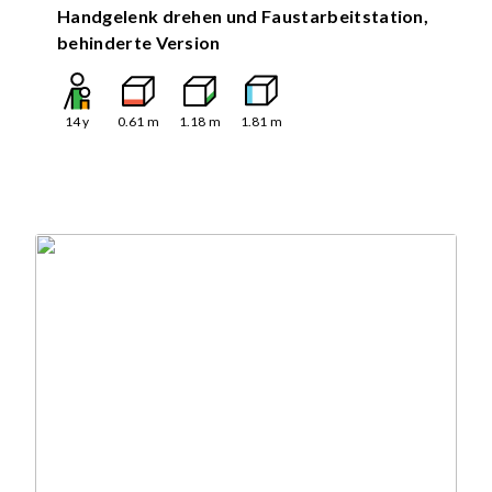
Handgelenk drehen und Faustarbeitstation,
behinderte Version
14
y
0.61
m
1.18
m
1.81
m