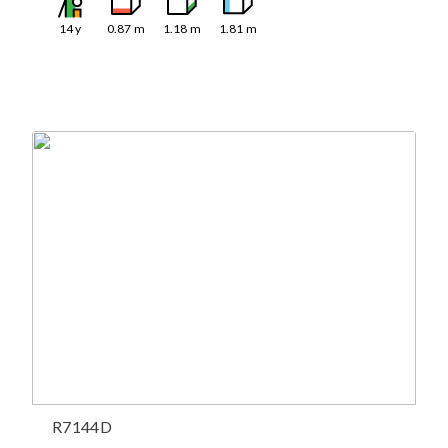
14
y
0.87
m
1.18
m
1.81
m
R7144D