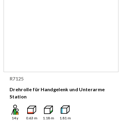
R7125
Drehrolle für Handgelenk und Unterarme
Station
14
y
0.63
m
1.18
m
1.81
m