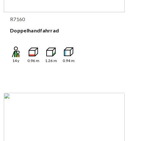
R7160
Doppelhandfahrrad
14
y
0.96
m
1.26
m
0.94
m