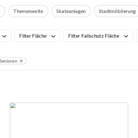
e
ROBINIE
n
Themenwelte
Skateanlagen
Stadtmöblierung
äte und Asphaltspiele
e Spiele und
SKATEANLAGEN
umente
Filter Fläche
Filter Fallschutz Fläche
 und Wissenschaftsprodukte
Alle Produkte anzeigen
ielgeräte
Vorgefertigtes Skatepark-Desi
Minirampen
Senioren
Einzelne Skatepark Elemente
PLAZA Skatepark
MONO-Skateparks
Mobile Skatepark-Elemente