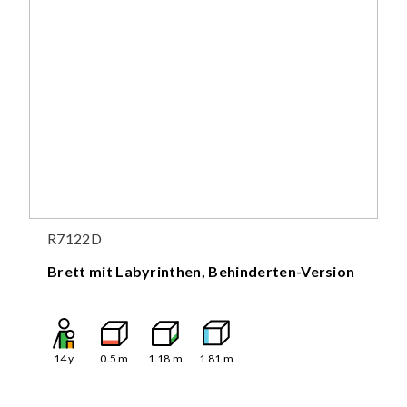
R7122D
Brett mit Labyrinthen, Behinderten-Version
14
y
0.5
m
1.18
m
1.81
m