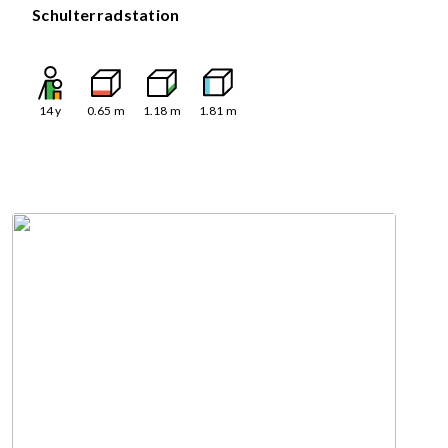
Schulterradstation
14
y
0.65
m
1.18
m
1.81
m