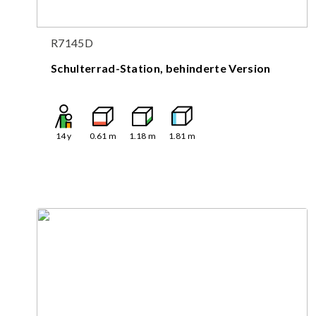
R7145D
Schulterrad-Station, behinderte Version
14
y
0.61
m
1.18
m
1.81
m