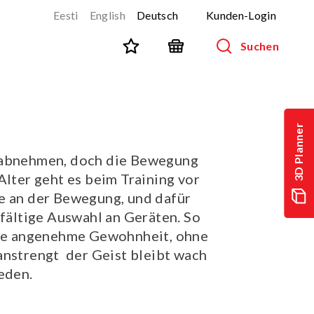
Eesti
English
Deutsch
Kunden-Login
Suchen
STADTMÖBLIERUNG
Alle Produkte anzeigen
3D Planner
Aussenmobiliar für Kinder
 abnehmen, doch die Bewegung
Parkbänke
Alter geht es beim Training vor
Abfallbehälter
e an der Bewegung, und dafür
Fahrradständer
lfältige Auswahl an Geräten. So
Zäune
ine angenehme Gewohnheit, ohne
Geräte für Hundeparks (Agility)
nstrengt  der Geist bleibt wach
eden.
SPORT UND FITNESS