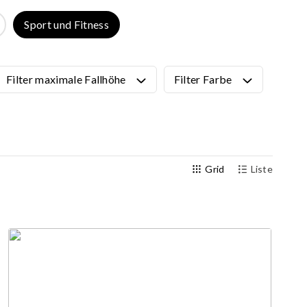
Alle Produkte anzeigen
Sport und Fitness
NINJA-Parcours
NEU!
PARKOUR
NEU!
URBAN Serie
NEU!
Filter maximale Fallhöhe
Filter Farbe
Sportgeräte
Bewegungsstationen
gn
Calisthenics
Outdoor-Fitnessgeräte (Edelstahl)
Grid
Liste
Multisportfelder
Teqball-Tisch
Bewegungsgeräte für Senioren