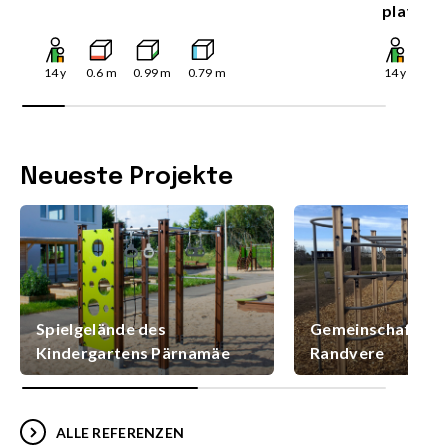
platfor
14
y
0.6
m
0.99
m
0.79
m
14
y
0.9
Neueste Projekte
Spielgelände des
Gemeinschaftsspi
Kindergartens Pärnamäe
Randvere
ALLE REFERENZEN