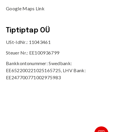
Google Maps Link
Tiptiptap OÜ
USt-IdNr.: 11043461
Steuer Nr.: EE100936799
Bankkontonummer: Swedbank:
EE652200221025165725, LHV Bank:
EE247700771002975983