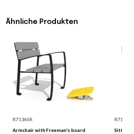
Ähnliche Produkten
R7134SR
R7139
Armchair with Freeman's board
Sitting 