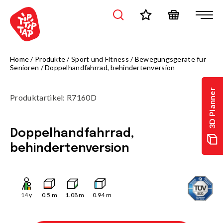
Home
/
Produkte
/
Sport und Fitness
/
Bewegungsgeräte für
Senioren
/
Doppelhandfahrrad, behindertenversion
3D Planner
Produktartikel
:
R7160D
Doppelhandfahrrad,
behindertenversion
14
y
0.5
m
1.08
m
0.94
m