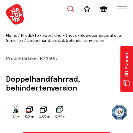
Home
/
Produkte
/
Sport und Fitness
/
Bewegungsgeräte für
Senioren
/
Doppelhandfahrrad, behindertenversion
3D Planner
Produktartikel
:
R7160D
Doppelhandfahrrad,
behindertenversion
14
y
0.5
m
1.08
m
0.94
m