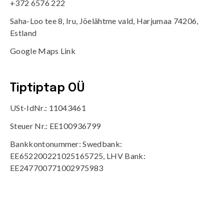
+372 6576 222
Saha-Loo tee 8, Iru, Jõelähtme vald, Harjumaa 74206,
Estland
Google Maps Link
Tiptiptap OÜ
USt-IdNr.: 11043461
Steuer Nr.: EE100936799
Bankkontonummer: Swedbank:
EE652200221025165725, LHV Bank:
EE247700771002975983