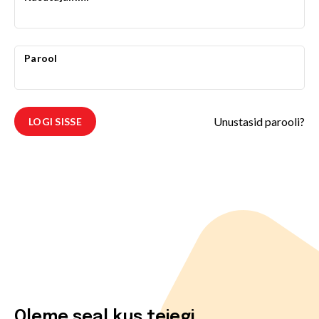
Parool
Unustasid parooli?
LOGI SISSE
Oleme seal kus teiegi