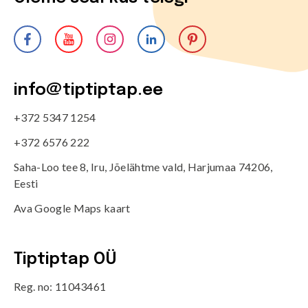
info@tiptiptap.ee
+372 5347 1254
+372 6576 222
Saha-Loo tee 8, Iru, Jõelähtme vald, Harjumaa 74206,
Eesti
Ava Google Maps kaart
Tiptiptap OÜ
Reg. no: 11043461