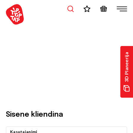
3D Planeerija
Sisene kliendina
Kasutajanimi