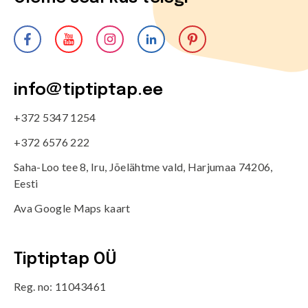
info@tiptiptap.ee
+372 5347 1254
+372 6576 222
Saha-Loo tee 8, Iru, Jõelähtme vald, Harjumaa 74206,
Eesti
Ava Google Maps kaart
Tiptiptap OÜ
Reg. no: 11043461