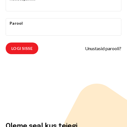
Parool
Unustasid parooli?
LOGI SISSE
Oleme seal kus teiegi