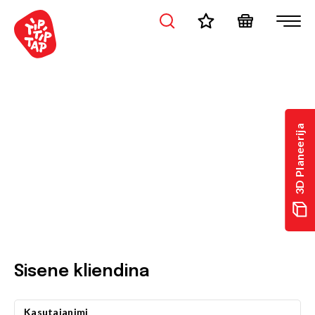
3D Planeerija
Sisene kliendina
Kasutajanimi