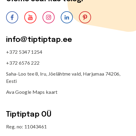
info@tiptiptap.ee
+372 5347 1254
+372 6576 222
Saha-Loo tee 8, Iru, Jõelähtme vald, Harjumaa 74206,
Eesti
Ava Google Maps kaart
Tiptiptap OÜ
Reg. no: 11043461