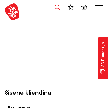
3D Planeerija
Sisene kliendina
Kasutajanimi