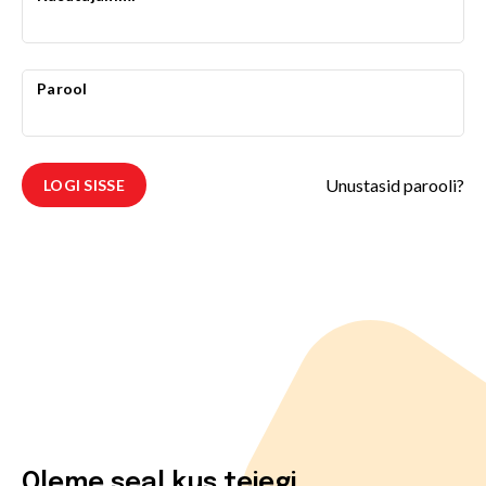
Parool
Unustasid parooli?
LOGI SISSE
Oleme seal kus teiegi