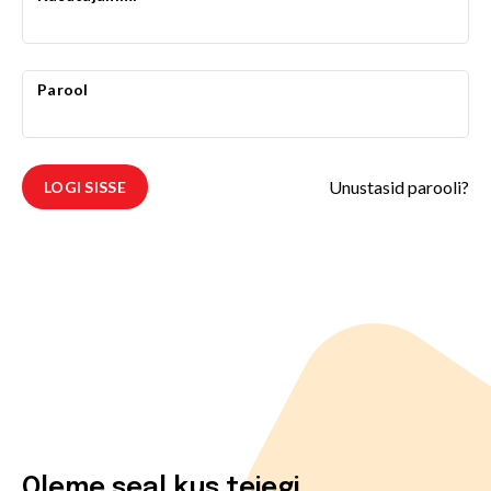
Parool
Unustasid parooli?
LOGI SISSE
Oleme seal kus teiegi