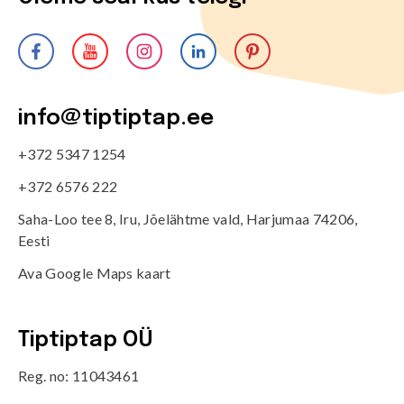
info@tiptiptap.ee
+372 5347 1254
+372 6576 222
Saha-Loo tee 8, Iru, Jõelähtme vald, Harjumaa 74206,
Eesti
Ava Google Maps kaart
Tiptiptap OÜ
Reg. no: 11043461