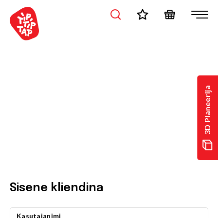
3D Planeerija
Sisene kliendina
Kasutajanimi