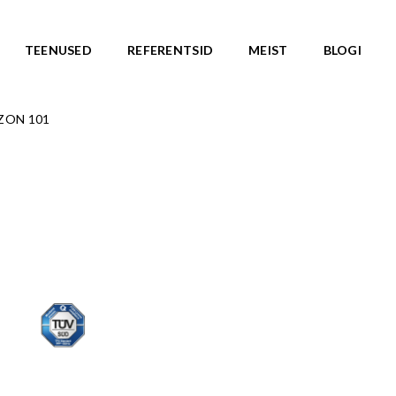
TEENUSED
REFERENTSID
MEIST
BLOGI
ZON 101
ASARJAD
SKATEPARGID
d
Kõik tooted
Valmislahendused
IC ROOTS
Minirambid
TE TO WILDLIFE
Skatepargi elemendid
LU teemasari
Plaza skatepargid
KA teemasari
Monoliitsed skatepargid
asari
Mobiilsed skatepargi elemendi
emasari
Pumptrackid (rattapargid
emasari
UUS!
RLD teemasari
LD teemasari