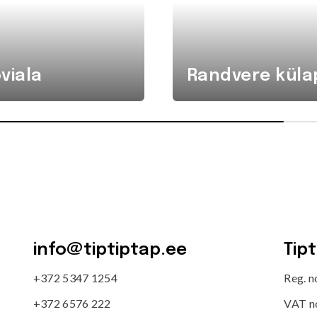
viala
Randvere küla
info@tiptiptap.ee
Tip
+372 5347 1254
Reg. 
+372 6576 222
VAT n