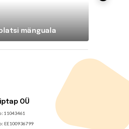
platsi mänguala
Komba
tiptap OÜ
no: 11043461
o: EE100936799