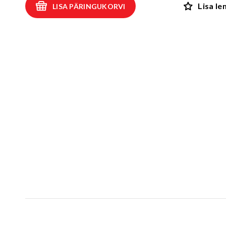
Lisa l
LISA PÄRINGUKORVI
Kiiged
ROBIINIA
Vedru- ja kaalukiiged
Spooky män
Mängumajad ja varjualused
Rollimängud
ALUSK
Karussellid
Kõik toote
Liiva- ja veemängud
EPDM turva
Tasakaalu- ja tervisespordivahendid
Kummimati
Võrkatraktsioonid ja välibatuudid
Kummimult
3D Kummiloomad & Asfaldimängud
Kunstm
Õuesõpe ja muusikamängud
UUS!
Kummist mu
Interaktiivsed - ja teadustooted
Erivajadustega lastele
Elasto
UUS!