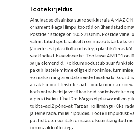
Toote kirjeldus
Ainulaadse disainiga suure seiklusraja AMAZON 
ornamentikaga liimpuitpostid on ühendatud oma
Postide ristlõige on 105x210mm. Postide vahel 
valmistatud spetsiaalselt ronimise otstarbeks e
jämedusest plastikühendustega plastik/terasköie
veekindlast kasevineerist. Tootesse AM101 on
sarja elemendid. Kokku moodustub suur funktsion
pakub lastele mitmekülgseid ronimise, turnimise
võimalusi ning arendab nende tasakaalu, koordina
atraktsioonilt teistele saab ronida mööda erine
horisontaalseid ja vertikaalseid ronimisvõrke ni
alpinistiseinu. Ühel 2m kõrgusel platvormil on pik
tekitavad 2 põnevat Tarzani rollimängu- üks rada,
ja teine rada, millel rippudes. Toote liimpuidust 
postid betoneeritakse maasse kuumtsingitud met
torumaakinnitustega.