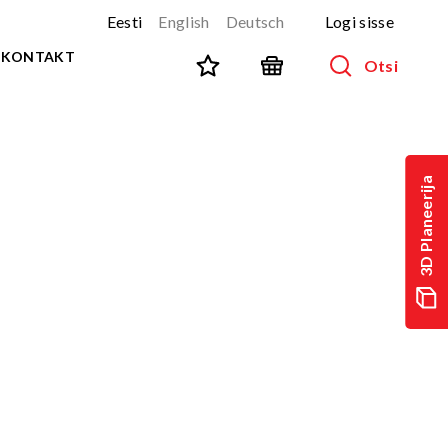
Eesti
English
Deutsch
Logi sisse
KONTAKT
Otsi
SPORT JA FITNESS
Kõik tooted
3D Planeerija
NINJA-rada
UUS!
PARKUUR
UUS!
URBAN sari
UUS!
Spordivahendid
Välitreeningvahendid
d
Tänavatreening
)
Roostevaba välijõusaal
Multifunktsionaalsed väljakud
TEQ mängulauad