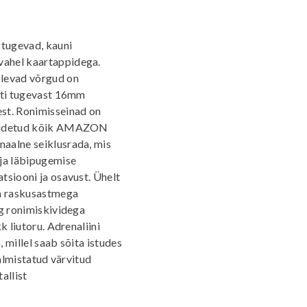
tugevad, kauni
vahel kaartappidega.
olevad võrgud on
riti tugevast 16mm
st. Ronimisseinad on
 liidetud kõik AMAZON
aalne seiklusrada, mis
 ja läbipugemise
tsiooni ja osavust. Ühelt
va raskusastmega
ng ronimiskividega
k liutoru. Adrenaliini
 millel saab sõita istudes
valmistatud värvitud
allist