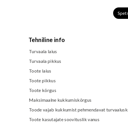
Spet
Tehniline info
Turvaala laius
Turvaala pikkus
Toote laius
Toote pikkus
Toote kõrgus
Maksimaalne kukkumiskõrgus
Toode vajab kukkumist pehmendavat turvaaluska
Toote kasutajate soovituslik vanus