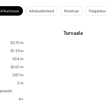
sifikatsioon
Allalaadimised
Materjal
Paigalduse
Turvaala
33.75 m
35.19 m
33.4 m
32.65 m
3.87 m
2 m
tendit.
4+