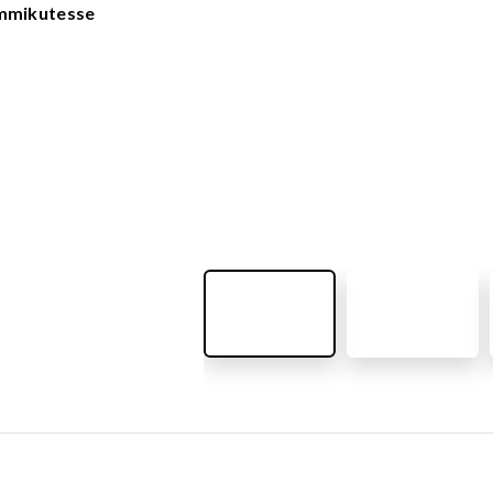
VÄLIMÖÖBEL
emmikutesse
Kõik tooted
guvahendid
Linnaruumi tooted
Laste lauad ja pingid
ATTEMATERJALID
Pargipingid
Prügikastid
d
Jalgrattahoidjad
aluskate
Aiad
d
Koerteväljaku tooted (Agility)
s
uru turvaaluskate
rukärg
pave kivikatend